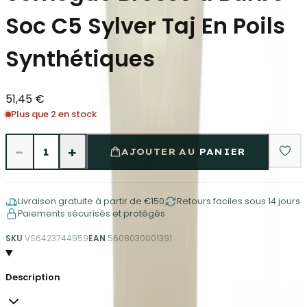
Soc C5 Sylver Taj En Poils
Synthétiques
51,45 €
Plus que 2 en stock
−
+
1
AJOUTER AU PANIER
Livraison gratuite à partir de €150
Retours faciles sous 14 jours
Paiements sécurisés et protégés
SKU
VS6423744959
EAN
5608030001391
Description