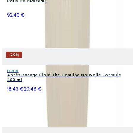
Poils De Blaireau
92,40 €
-
10
%
FLOID
Après-rasage Floid The Genuine Nouvelle Formule
400 ml
18,43 €
20,48 €