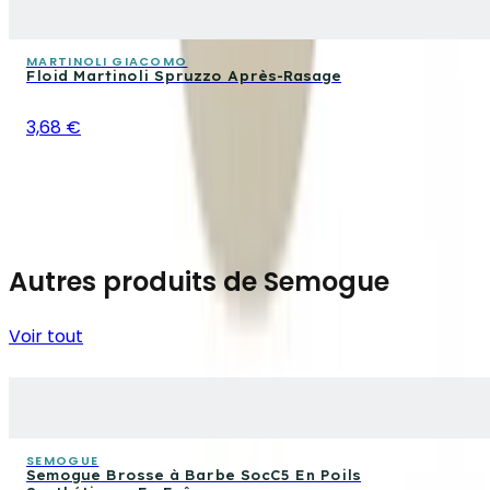
MARTINOLI GIACOMO
Floid Martinoli Spruzzo Après-Rasage
3,68 €
Autres produits de Semogue
Voir tout
SEMOGUE
Semogue Brosse à Barbe SocC5 En Poils