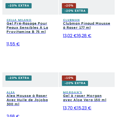
-20% EXTRA
-
20
%
-20% EXTRA
CELLA MILANO
CLUBMAN
Gel Pré-Rasage Pour
Clubman Pinaud Mousse
Peaux Sensibles À La
à Raser 177 ml
Provitamine B 75 ml
13,02 €
16,28 €
11,55 €
-20% EXTRA
-
10
%
-20% EXTRA
ALEA
MORGAN'S
Alea Mousse à Raser
Gel à raser Morgan
Avec Huile de Jojoba
avec Aloe Vera 150 ml
300 ml
13,70 €
15,23 €
3,68 €