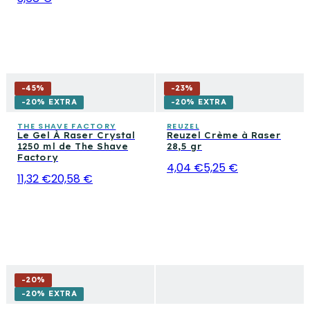
-
45
%
-
23
%
-20% EXTRA
-20% EXTRA
THE SHAVE FACTORY
REUZEL
Le Gel À Raser Crystal
Reuzel Crème à Raser
1250 ml de The Shave
28,5 gr
Factory
4,04 €
5,25 €
11,32 €
20,58 €
-
20
%
-20% EXTRA