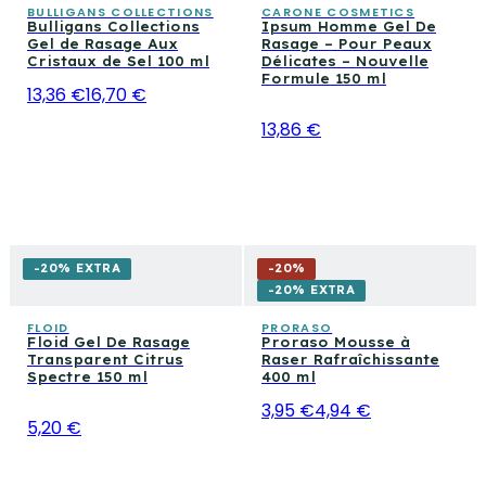
BULLIGANS COLLECTIONS
CARONE COSMETICS
Bulligans Collections
Ipsum Homme Gel De
Gel de Rasage Aux
Rasage – Pour Peaux
Cristaux de Sel 100 ml
Délicates – Nouvelle
Formule 150 ml
13,36 €
16,70 €
13,86 €
-20% EXTRA
-
20
%
-20% EXTRA
FLOID
PRORASO
Floid Gel De Rasage
Proraso Mousse à
Transparent Citrus
Raser Rafraîchissante
Spectre 150 ml
400 ml
3,95 €
4,94 €
5,20 €