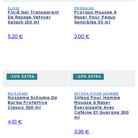
épaisses. Ceux qui ont la peau sensible ou sujette aux
bonne santé entre un rasage et l'autre.
irritations devraient privilégier les formules
FLOID
PRORASO
Floid Gel Transparent
Proraso Mousse À
spécifiquement indiquées, comme celles à base de
De Rasage Vetyver
Raser Pour Peaux
Splash 150 ml
Sensibles 50 ml
provitamine B, beurre de cacao ou avec action
apaisante.
5,20 €
2,00 €
-20% EXTRA
-20% EXTRA
NOXZEMA
INTESA POUR HOMME
Noxzema Schiuma Da
Intesa Pour Homme
Barba Protettiva
Mousse à Raser
Classic 300 ml
Énergisante Avec
Caféine Et Guarana 300
ml
4,10 €
3,36 €