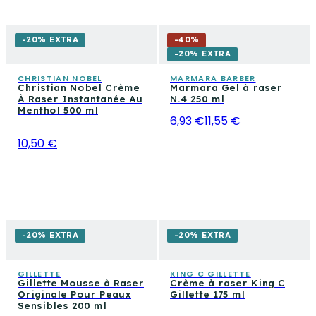
-20% EXTRA
-
40
%
-20% EXTRA
CHRISTIAN NOBEL
MARMARA BARBER
Christian Nobel Crème
Marmara Gel à raser
À Raser Instantanée Au
N.4 250 ml
Menthol 500 ml
6,93 €
11,55 €
10,50 €
-20% EXTRA
-20% EXTRA
GILLETTE
KING C GILLETTE
Gillette Mousse à Raser
Crème à raser King C
Originale Pour Peaux
Gillette 175 ml
Sensibles 200 ml