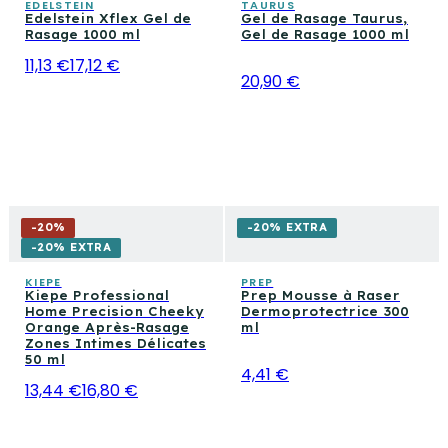
EDELSTEIN
TAURUS
Edelstein Xflex Gel de
Gel de Rasage Taurus,
Rasage 1000 ml
Gel de Rasage 1000 ml
11,13 €
17,12 €
20,90 €
-
20
%
-20% EXTRA
-20% EXTRA
KIEPE
PREP
Kiepe Professional
Prep Mousse à Raser
Home Precision Cheeky
Dermoprotectrice 300
Orange Après-Rasage
ml
Zones Intimes Délicates
50 ml
4,41 €
13,44 €
16,80 €