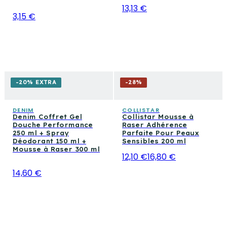
13,13 €
3,15 €
-20% EXTRA
-
28
%
DENIM
COLLISTAR
Denim Coffret Gel
Collistar Mousse à
Douche Performance
Raser Adhérence
250 ml + Spray
Parfaite Pour Peaux
Déodorant 150 ml +
Sensibles 200 ml
Mousse à Raser 300 ml
12,10 €
16,80 €
14,60 €