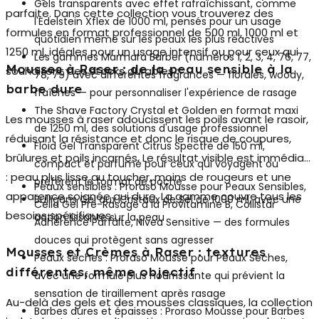
Gels transparents avec effet rafraîchissant, comme
parfaite. Dans cette collection vous trouverez des
l'Edelstein Xflex de 1000 ml, pensés pour un usage
formules en format professionnel de 500 ml, 1000 ml et
quotidien même sur les peaux les plus réactives
1250 ml, idéales pour un usage intensif ou pour ceux qui
Les gammes Marmara Barber (numéros 1, 2, 3, 4, 76, 77,
Mousses à Raser : de la peau sensible à la
souhaitent des stocks durables :
78, 79) avec différentes fragrances — florales, woody,
barbe dure
fraîches — pour personnaliser l'expérience de rasage
The Shave Factory Crystal et Golden en format maxi
Les
mousses à raser
adoucissent les poils avant le rasoir,
de 1250 ml, des solutions d'usage professionnel
réduisant la résistance et donc le risque de coupures,
Floid Gel Transparent Citrus Spectre de 150 ml,
brûlures et poils incarnés. Le résultat visible est immédiat
compact et parfumé pour ceux qui voyagent ou
: peau plus lisse au toucher, moins de rougeurs et une
préfèrent le format de poche
Peaux sensibles
: Proraso Mousse pour Peaux Sensibles,
apparence soignée qui dure. La gamme couvre tous les
Bulligans Gel aux Cristaux de Sel de 1000 ml, avec une
Cella Gel Pré-Rasage à la Provitamine B, Collistar
besoins spécifiques :
action lissante sur la peau
Adhérence Parfaite, Nivea Sensitive — des formules
douces qui protègent sans agresser
Mousses et Crèmes à Raser : textures
Peaux sèches
: Proraso Mousse pour Peaux Sèches,
différentes, même objectif
avec une formule plus nourrissante qui prévient la
sensation de tiraillement après rasage
Au-delà des gels et des mousses classiques, la collection
Barbes dures et épaisses
: Proraso Mousse pour Barbes