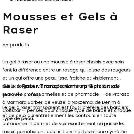
Mousses et Gels à
Raser
55 produits
Un gel à raser ou une mousse à raser choisis avec soin
font la différence entre un rasage qui laisse des rougeurs
et un qui offre une peau lisse, fraîche et visiblement
mieux soignée. Cette collection réunit 61 produits de
Gels à Raser Transparents : précision au
marques professionnelles et de pharmacie — de
Proraso
premier coup
à Marmara Barber, de Reuzel à Noxzema, de Denim à
Le
gel à raser transparent
est l'outil préféré des barbiers
Collistar — pensés pour chaque type de barbe et chaque
et de ceux qui entretiennent les contours en toute
type de peau.
autonomie : il permet de voir exactement où passe le
rasoir, garantissant des finitions nettes et une symétrie