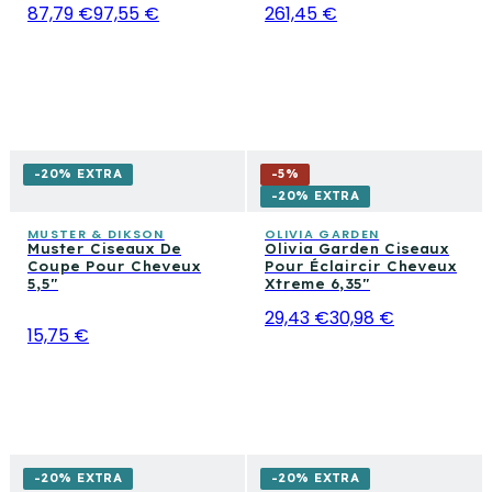
87,79 €
97,55 €
261,45 €
-20% EXTRA
-
5
%
-20% EXTRA
MUSTER & DIKSON
OLIVIA GARDEN
Muster Ciseaux De
Olivia Garden Ciseaux
Coupe Pour Cheveux
Pour Éclaircir Cheveux
5,5"
Xtreme 6,35"
29,43 €
30,98 €
15,75 €
-20% EXTRA
-20% EXTRA