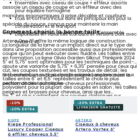
Ensembles avec ciseau de coupe + effileur assortis
associe un ciseau de coupe et un effileur avec des
pour équilibre homogène
manches ergonomiques à prise décalée et courbure
Étuis et coffrets inclus dans les principaux kits pour la
spéciale du pouce, conçus pour maintenir la main
conservation et le transport
Comment choisir la bonne taille
détendue pendant les heures de travail. L'ensemble
Disponibles en variantes standard et versions Dark avec
Artero One 6"
offre la même logique de construction
finition PVD
La longueur de la lame a un impact direct sur le type de
dans une proposition accessible aussi aux professionnels
coupe qu'on peut exécuter avec fluidité. Les tailles entre
en formation. La ligne Olivia Garden Silkcut Thinkpink 2024
5" et 5,75" sont optimales pour les techniques de point-
ajoute une variante de 5,75" + 6,35" pensée pour ceux qui
cut, les coupes texturées et les travaux de détail ; les
recherchent un outil au design soigné sans renoncer aux
Si tu construis ton poste professionnel, explore aussi la
tailles entre 6" et 6,5" représentent le choix le plus
performances techniques.
section dédiée aux sèche-cheveux professionnels,
polyvalent pour la plupart des coupes en salon ; les tailles
peignes et brosses pour cheveux, ainsi que les
de 7" et plus s'adaptent aux coupes classiques sur
accessoires de coupe comme les capes et les capes
cheveux longs et aux techniques de coupe droite. Tenir
-
10
%
-20% EXTRA
coiffeur — des outils qui complètent le flux de travail et
LIVRAISON GRATUITE
-20% EXTRA
compte également de la paume de votre main : une
contribuent au résultat final autant que la qualité du
prise qui ne force pas la main réduit la fatigue et
KIEPE
ARTERO
Kiepe Professional
Ciseaux à cheveux
ciseau.
augmente la précision à long terme.
Luxury Copper Ciseaux
Artero Vortex 6″
à effiler cheveux 5,5"