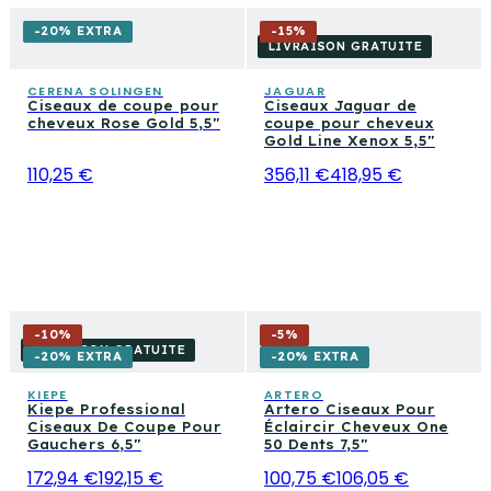
-20% EXTRA
-
15
%
LIVRAISON GRATUITE
CERENA SOLINGEN
JAGUAR
Ciseaux de coupe pour
Ciseaux Jaguar de
cheveux Rose Gold 5,5"
coupe pour cheveux
Gold Line Xenox 5,5"
110,25 €
356,11 €
418,95 €
-
10
%
-
5
%
LIVRAISON GRATUITE
-20% EXTRA
-20% EXTRA
KIEPE
ARTERO
Kiepe Professional
Artero Ciseaux Pour
Ciseaux De Coupe Pour
Éclaircir Cheveux One
Gauchers 6,5″
50 Dents 7,5″
172,94 €
192,15 €
100,75 €
106,05 €