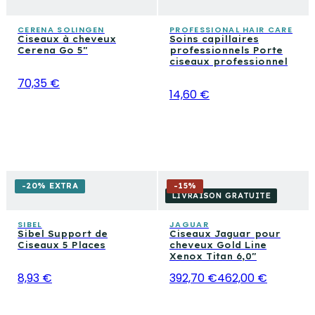
CERENA SOLINGEN
PROFESSIONAL HAIR CARE
Ciseaux à cheveux
Soins capillaires
Cerena Go 5"
professionnels Porte
ciseaux professionnel
70,35 €
14,60 €
-20% EXTRA
-
15
%
LIVRAISON GRATUITE
SIBEL
JAGUAR
Sibel Support de
Ciseaux Jaguar pour
Ciseaux 5 Places
cheveux Gold Line
Xenox Titan 6,0"
8,93 €
392,70 €
462,00 €