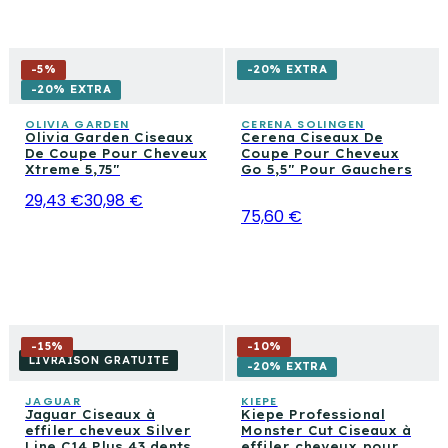
-
5
%
-20% EXTRA
-20% EXTRA
OLIVIA GARDEN
CERENA SOLINGEN
Olivia Garden Ciseaux
Cerena Ciseaux De
De Coupe Pour Cheveux
Coupe Pour Cheveux
Xtreme 5,75"
Go 5,5" Pour Gauchers
29,43 €
30,98 €
75,60 €
-
15
%
-
10
%
LIVRAISON GRATUITE
-20% EXTRA
JAGUAR
KIEPE
Jaguar Ciseaux à
Kiepe Professional
effiler cheveux Silver
Monster Cut Ciseaux à
Line C14 Plus 43 dents
effiler cheveux pour