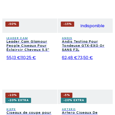
-
50
%
-
15
%
Indisponible
LEADER CAM
ANDIS
Leader Cam Glamour
Andis Testina Pour
People Ciseaux Pour
Tondeuse GTX-EXO Or
Éclaircir Cheveux 5,5"
SANS FIL
55,13 €
110,25 €
62,48 €
73,50 €
-
10
%
-
5
%
-20% EXTRA
-20% EXTRA
KIEPE
ARTERO
Ciseaux de coupe pour
Artero Ciseaux De