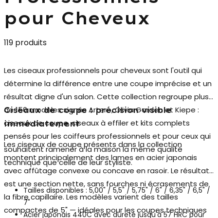
pour Cheveux
119 produits
Les
ciseaux professionnels pour cheveux
sont l'outil qui
détermine la différence entre une coupe imprécise et un
résultat digne d'un salon. Cette collection regroupe plus
de 150 modèles signés Artero, Olivia Garden et Kiepe :
Ciseaux de coupe : précision visible
ciseaux de coupe, ciseaux à effiler et kits complets
immédiatement
pensés pour les coiffeurs professionnels et pour ceux qui
Les ciseaux de coupe présents dans la collection
souhaitent ramener à la maison la même qualité
montent principalement des
lames en acier japonais
technique que celle de leur styliste.
avec affûtage convexe ou concave en rasoir. Le résultat
est une section nette, sans fourches ni écrasements de
Tailles disponibles : 5,00" / 5,5" / 5,75" / 6" / 6,35" / 6,5" /
la fibre capillaire. Les modèles varient des tailles
7"
compactes de 5" — idéales pour les coupes techniques
Acier japonais 440C avec dureté jusqu'à 57 HRC pour