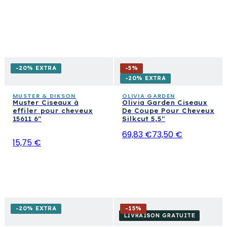
-20% EXTRA
-
5
%
-20% EXTRA
MUSTER & DIKSON
OLIVIA GARDEN
Muster Ciseaux à
Olivia Garden Ciseaux
effiler pour cheveux
De Coupe Pour Cheveux
15611 6"
Silkcut 5,5"
69,83 €
73,50 €
15,75 €
-20% EXTRA
-
15
%
LIVRAISON GRATUITE