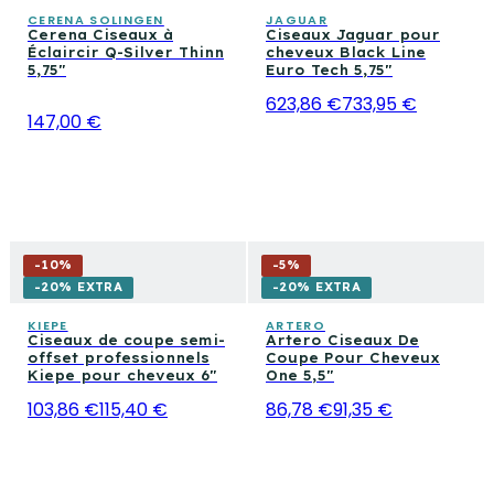
CERENA SOLINGEN
JAGUAR
Cerena Ciseaux à
Ciseaux Jaguar pour
Éclaircir Q-Silver Thinn
cheveux Black Line
5,75"
Euro Tech 5,75"
623,86 €
733,95 €
147,00 €
-
10
%
-
5
%
-20% EXTRA
-20% EXTRA
KIEPE
ARTERO
Ciseaux de coupe semi-
Artero Ciseaux De
offset professionnels
Coupe Pour Cheveux
Kiepe pour cheveux 6"
One 5,5"
103,86 €
115,40 €
86,78 €
91,35 €