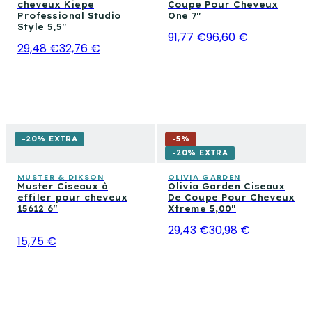
cheveux Kiepe
Coupe Pour Cheveux
Professional Studio
One 7"
Style 5,5″
91,77 €
96,60 €
29,48 €
32,76 €
-20% EXTRA
-
5
%
-20% EXTRA
MUSTER & DIKSON
OLIVIA GARDEN
Muster Ciseaux à
Olivia Garden Ciseaux
effiler pour cheveux
De Coupe Pour Cheveux
15612 6"
Xtreme 5,00"
29,43 €
30,98 €
15,75 €