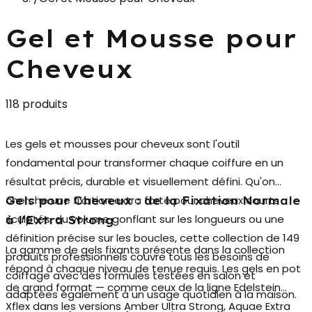
Gel et Mousse pour
Cheveux
118 produits
Les
gels et mousses pour cheveux
sont l'outil
fondamental pour transformer chaque coiffure en un
résultat précis, durable et visuellement défini. Qu'on
cherche une fixation extra forte pour cheveux courts
Gels pour Cheveux : de la Fixation Normale
sculptés, du volume gonflant sur les longueurs ou une
à l'Extra Strong
définition précise sur les boucles, cette collection de 149
La gamme de
gels fixants
présente dans la collection
produits professionnels couvre tous les besoins de
répond à chaque niveau de tenue requis. Les gels en pot
coiffage avec des formules testées en salon et
de grand format — comme ceux de la ligne Edelstein
adaptées également à un usage quotidien à la maison.
Xflex dans les versions Amber Ultra Strong, Aquae Extra