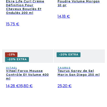
Ekre Life Curl Crème
Poudre Volume Morgan
Définition Pour
10 gr
Cheveux Bouclés Et
Ondulés 200 ml
14,18 €
15,75 €
-
15
%
-20% EXTRA
-20% EXTRA
VITAEL
TAURUS
Vitael Farco Mousse
Taurus Spray de Sel
Contrôle Et Volume 400
Marin San Diego 250 ml
ml
14,28 €
16,80 €
25,20 €