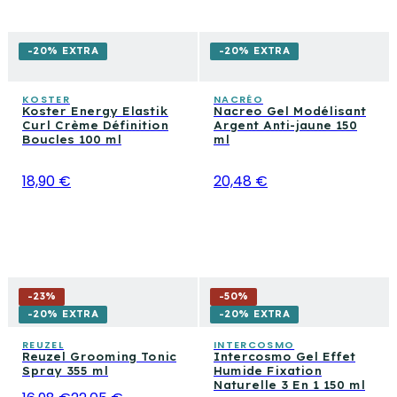
-20% EXTRA
-20% EXTRA
KOSTER
NACRÉO
Koster Energy Elastik
Nacreo Gel Modélisant
Curl Crème Définition
Argent Anti-jaune 150
Boucles 100 ml
ml
18,90 €
20,48 €
-
23
%
-
50
%
-20% EXTRA
-20% EXTRA
REUZEL
INTERCOSMO
Reuzel Grooming Tonic
Intercosmo Gel Effet
Spray 355 ml
Humide Fixation
Naturelle 3 En 1 150 ml