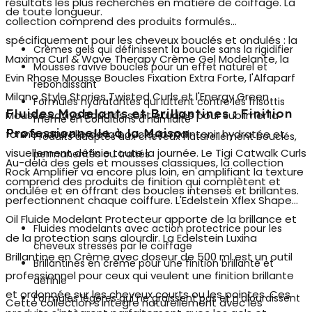
résultats les plus recherchés en matière de coiffage. La
de toute longueur.
collection comprend des produits formulés
spécifiquement pour les
cheveux bouclés et ondulés
: la
Crèmes gels qui définissent la boucle sans la rigidifier
Maxima Curl & Wave Therapy Crème Gel Modelante, la
Mousses ravive boucles pour un effet naturel et
Evin Rhose Mousse Boucles Fixation Extra Forte, l'Alfaparf
rebondissant
Milano Style Stories Twisted Curls et l'Energy Green
Formules hydratantes qui luttent contre les frisottis
Fluides Modelants et Brillantines : Finition
Mousse Ravive Boucles sont étudiés pour sublimer la
même en conditions d'humidité
Professionnelle à la Maison
forme naturelle de la boucle, la maintenir hydratée et
Produits adaptés aux cheveux naturellement bouclés,
visuellement définie toute la journée. Le Tigi Catwalk Curls
permanentés ou traités
Au-delà des gels et mousses classiques, la collection
Rock Amplifier va encore plus loin, en amplifiant la texture
comprend des produits de finition qui complètent et
ondulée et en offrant des boucles intenses et brillantes.
perfectionnent chaque coiffure. L'
Edelstein Xflex Shape
Oil Fluide Modelant Protecteur
apporte de la brillance et
Fluides modelants avec action protectrice pour les
de la protection sans alourdir. La Edelstein Luxina
cheveux stressés par le coiffage
Brillantine en Crème avec doseur de 500 ml est un outil
Brillantines en crème pour une finition brillante et
professionnel pour ceux qui veulent une finition brillante
définie
et ordonnée sur les cheveux courts ou les pointes. Ces
Formules légères qui ne graissent pas et n'alourdissent
Cette collection s'intègre naturellement avec les