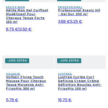
KÈLITE MAN
PROFESSIONAL
Kèlite Man Gel Coiffant
Professional Scenic Hit
Modélisant Pour
- Gel Dur 200 ml
Cheveux Tenue Forte
3,68 €
5,25 €
150 ml
8,75 €
12,50 €
-20% EXTRA
-20% EXTRA
VOLHAIR
LUSTREA
Volhair Flying Touch
Lustrea Curléa Curl
Mousse Pour Cheveux
Defining Cream Crème
Tenue Moyenne Anti-
Définition Boucles Anti-
Frisottis 300 ml
Frisottis 100 ml
5,78 €
16,70 €