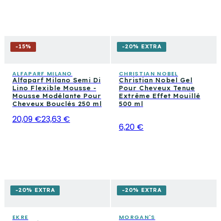
-
15
%
-20% EXTRA
ALFAPARF MILANO
CHRISTIAN NOBEL
Alfaparf Milano Semi Di
Christian Nobel Gel
Lino Flexible Mousse -
Pour Cheveux Tenue
Mousse Modélante Pour
Extrême Effet Mouillé
Cheveux Bouclés 250 ml
500 ml
20,09 €
23,63 €
6,20 €
-20% EXTRA
-20% EXTRA
EKRE
MORGAN'S