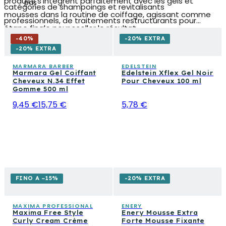
produits s'intègrent parfaitement avec les gels et
pas
catégories de shampoings et revitalisants
mousses dans la routine de coiffage, agissant comme
professionnels, de traitements restructurants pour
étape finale pour sceller le résultat.
cheveux endommagés et de produits de couleur,
-
40
%
-20% EXTRA
construisant une routine de soin et de coiffage complète
-20% EXTRA
de la racine aux pointes. Ceux qui cherchent le résultat
MARMARA BARBER
EDELSTEIN
Marmara Gel Coiffant
Edelstein Xflex Gel Noir
du salon dans leur routine quotidienne trouveront ici les
Cheveux N.34 Effet
Pour Cheveux 100 ml
formules et les marques adaptées à chaque type de
Gomme 500 ml
cheveu et chaque style souhaité.
9,45 €
15,75 €
5,78 €
FINO A −15%
-20% EXTRA
MAXIMA PROFESSIONAL
ENERY
Maxima Free Style
Enery Mousse Extra
Curly Cream Crème
Forte Mousse Fixante