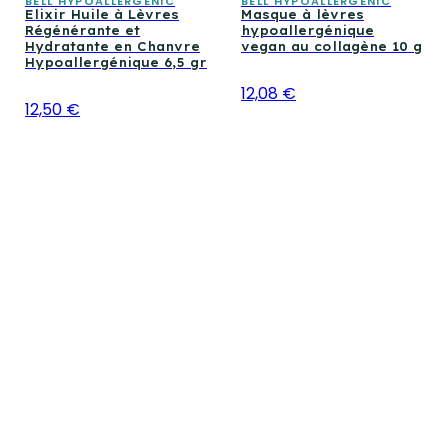
BELL HYPOALLERGENIC
BELL HYPOALLERGENIC
Elixir Huile à Lèvres
Masque à lèvres
Régénérante et
hypoallergénique
Hydratante en Chanvre
vegan au collagène 10 g
Hypoallergénique 6,5 gr
12,08 €
12,50 €