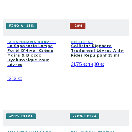
FINO A −15%
-
28
%
LA SAPONARIA COSMETICA CONSAPEVOLE
COLLISTAR
La Saponaria Lampe
Collistar Rigenera
Forêt D'Hiver Crème
Traitement Lèvres Anti-
Mains & Biocao
Rides Repulpant 15 ml
Hyaluronique Pour
31,75 €
44,10 €
Lèvres
13,13 €
-20% EXTRA
-20% EXTRA