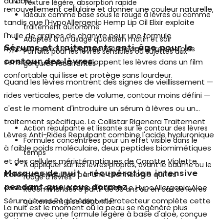
durable.
Texture légère, absorption rapide
renouvellement cellulaire et donner une couleur naturelle,
Idéaux comme base sous le rouge à lèvres ou comme
tandis que l'HypoAllergenic Hemp Lip Oil Elixir exploite
traitement autonome
l'huile de graines de chanvre pour une formule
Adaptés à un usage quotidien matin et soir
Sérums et traitements anti-âge pour le
hypoallergénique adaptée même aux lèvres les plus
Parfaits pour les lèvres sensibles ou sujettes aux
contour des lèvres
sensibles. Les deux enveloppent les lèvres dans un film
gerçures récurrentes
confortable qui lisse et protège sans lourdeur.
Quand les lèvres montrent des signes de vieillissement —
rides verticales, perte de volume, contour moins défini —
c'est le moment d'introduire un
sérum à lèvres
ou un
traitement spécifique. Le Collistar Rigenera Traitement
Action repulpante et lissante sur le contour des lèvres
Lèvres Anti-Rides Repulpant combine l'acide hyaluronique
Formules concentrées pour un effet visible dans le
à faible poids moléculaire, deux peptides biomimétiques
temps
et des cellules méristématiques de Carotte Violette
À appliquer sur les lèvres propres, avant le baume ou le
Masques de nuit : récupération intensive
Italienne véhiculées par une technologie qui les
rouge à lèvres
pendant que vous dormez
concentre dans la zone d'action. Le HypoAllergenic Aloe
Recommandés à partir de 30 ans ou en cas de lèvres
Sérum Lèvres Régénérant et Protecteur complète cette
qui tendent à se dégonfler
La nuit est le moment où la peau se régénère plus
gamme avec une formule légère à base d'aloe, conçue