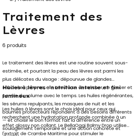
Traitement des
Lèvres
6 produits
Le
traitement des lèvres
est une routine souvent sous-
estimée, et pourtant la peau des lèvres est parmi les
plus délicates du visage : dépourvue de glandes
sébacées propres, elle tend à se dessécher, se gercer et
Huiles à lèvres : nutrition intense et fini
perdre du volume avec le temps. Les huiles régénérantes,
lumineux
les sérums repulpants, les masques de nuit et les
Les
huiles à lèvres
sont le choix idéal pour ceux qui
baumes protecteurs répondent à des besoins différents
recherchent une hydratation profonde combinée à un
— et choisir le bon format fait la différence entre un
effet glossy non collant. Le BellaOggi Balmy Drop utilise
soulagement temporaire et une action concrète et
l'extrait de Crambe Maritime pour stimuler le