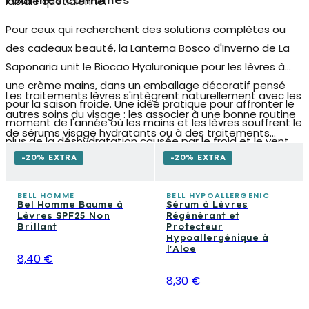
routines combinés
labiale quotidienne.
Pour ceux qui recherchent des solutions complètes ou
des cadeaux beauté, la Lanterna Bosco d'Inverno de La
Saponaria unit le Biocao Hyaluronique pour les lèvres à
une crème mains, dans un emballage décoratif pensé
Les traitements lèvres s'intègrent naturellement avec les
pour la saison froide. Une idée pratique pour affronter le
autres soins du visage : les associer à une bonne routine
moment de l'année où les mains et les lèvres souffrent le
de
sérums visage hydratants
ou à des traitements
plus de la déshydratation causée par le froid et le vent.
spécifiques pour le contour des yeux et de la bouche
-20% EXTRA
-20% EXTRA
amplifie les résultats. Ceux qui utilisent des rouges à
lèvres et des gloss de couleur peuvent également
BELL HOMME
BELL HYPOALLERGENIC
Bel Homme Baume à
Sérum à Lèvres
explorer la catégorie maquillage lèvres pour compléter
Lèvres SPF25 Non
Régénérant et
leur routine beauté avec des produits qui nourrissent
Brillant
Protecteur
Hypoallergénique à
tout en colorant.
l'Aloe
8,40 €
8,30 €