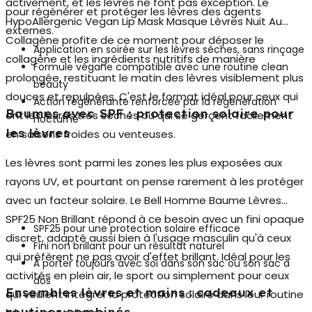
activement, et les lèvres ne font pas exception. Le
pour régénérer et protéger les lèvres des agents
HypoAllergenic Vegan Lip Mask Masque Lèvres Nuit Au
externes.
Collagène
profite de ce moment pour déposer le
Application en soirée sur les lèvres sèches, sans rinçage
collagène et les ingrédients nutritifs de manière
Formule végane compatible avec une routine clean
prolongée, restituant le matin des lèvres visiblement plus
beauty
douces et repulpées. C'est le format idéal pour ceux qui
Action régénérante renforcée par la régénération
Baumes avec SPF : protection solaire pour
ont les lèvres très sèches ou qui se gerçent facilement
nocturne
les lèvres
en saisons froides ou venteuses.
Les lèvres sont parmi les zones les plus exposées aux
rayons UV, et pourtant on pense rarement à les protéger
avec un facteur solaire. Le
Bell Homme Baume Lèvres
SPF25 Non Brillant
répond à ce besoin avec un fini opaque
SPF25 pour une protection solaire efficace
discret, adapté aussi bien à l'usage masculin qu'à ceux
Fini non brillant pour un résultat naturel
qui préfèrent ne pas avoir d'effet brillant. Idéal pour les
À porter toujours avec soi dans son sac ou son sac à
activités en plein air, le sport ou simplement pour ceux
dos
Ensembles lèvres et mains : cadeaux et
qui veulent intégrer la protection solaire dans leur routine