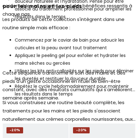
douceur naturelle et l'hydratation. Pensé pour être
confortables et soignés, avec des bénéfices ressentis à
pour les mains et les pieds
associé au traitement professionnel pour amplifier les
chaque pas.
résultats dans le temps.
Les produits de cette collection s'intègrent dans une
routine simple mais efficace :
Commencez par le
caviar de bain
pour adoucir les
cuticules et la peau avant tout traitement
Appliquez le
peeling gel
pour exfolier et hydrater les
mains sèches ou gercées
Utilisez les
kits anti-callosités
sur les pieds pour éliminer
Cette séquence transforme le soin des mains et des
les duretés et restituer la douceur durable
pieds d'un geste occasionnel en rituel de bien-être
Répétez le cycle hebdomadairement pour maintenir
constant, avec des résultats cumulatifs qui s'améliorent
les résultats dans le temps
semaine après semaine.
Si vous construisez une routine beauté complète, les
traitements pour les mains et les pieds s'associent
naturellement aux crèmes corporelles nourrissantes, aux
masques pour ongles et aux produits pour le soin des
-
20
%
-
20
%
cuticules. Explorer ces catégories connexes vous permet