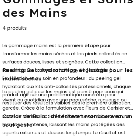
des Mains
4 produits
Le
gommage mains
est la première étape pour
transformer les mains sèches et les pieds callosités en
surfaces douces, lisses et soignées. Cette collection
rassemble les traitements Peggy Sage dédiés à
Peeling Gel : hydratation et lissage pour les
l'exfoliation et au soin en profondeur : du peeling gel
mains sèches
hydratant aux kits anti-callosités professionnels, chaque
Le
peeling gel pour les mains
est pensé pour ceux qui
produit agit sur une problématique concrète pour
vivent au quotidien avec une peau sèche, rugueuse ou
restituer des résultats visibles dès la première utilisation.
gercée. Grâce à la formulation avec Fleurs de Cerisier et
Lavande Marine, l'action exfoliante se combine avec une
Caviar de Bain : détente et manucure en un
hydratation intense, laissant les mains protégées des
seul geste
agents externes et douces longtemps. Le résultat est