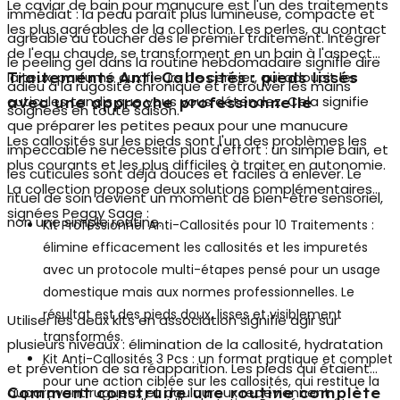
Le
caviar de bain pour manucure
est l'un des traitements
immédiat : la peau paraît plus lumineuse, compacte et
les plus agréables de la collection. Les perles, au contact
agréable au toucher dès le premier traitement. Intégrer
de l'eau chaude, se transforment en un bain à l'aspect
le peeling gel dans la routine hebdomadaire signifie dire
laiteux, parfumé aux fleurs de cerisier, qui adoucit les
Traitements Anti-Callosités : pieds lissés
adieu à la rugosité chronique et retrouver les mains
cuticules tandis que vous vous détendez. Cela signifie
avec une approche professionnelle
soignées en toute saison.
que préparer les petites peaux pour une manucure
Les callosités sur les pieds sont l'un des problèmes les
impeccable ne nécessite plus d'effort : un simple bain, et
plus courants et les plus difficiles à traiter en autonomie.
les cuticules sont déjà douces et faciles à enlever. Le
La collection propose deux solutions complémentaires
rituel de soin devient un moment de bien-être sensoriel,
signées Peggy Sage :
non une simple routine.
Kit Professionnel Anti-Callosités pour 10 Traitements
:
élimine efficacement les callosités et les impuretés
avec un protocole multi-étapes pensé pour un usage
domestique mais aux normes professionnelles. Le
résultat est des pieds doux, lisses et visiblement
Utiliser les deux kits en association signifie agir sur
transformés.
plusieurs niveaux : élimination de la callosité, hydratation
Kit Anti-Callosités 3 Pcs
: un format pratique et complet
et prévention de sa réapparition. Les pieds qui étaient
pour une action ciblée sur les callosités, qui restitue la
auparavant rugueux et douloureux redeviennent
Comment construire une routine complète