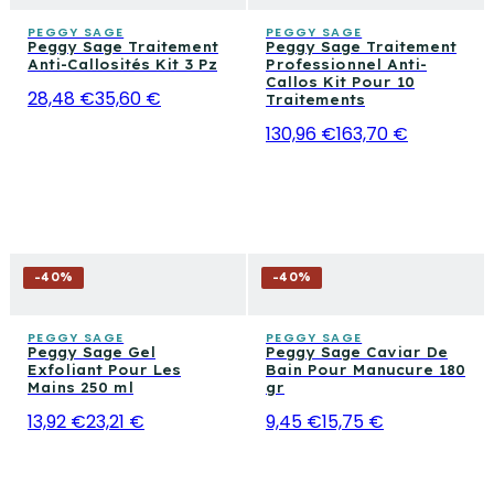
de compléter le rituel de manucure et pedicure avec
PEGGY SAGE
PEGGY SAGE
Peggy Sage Traitement
Peggy Sage Traitement
chaque détail à sa place.
Anti-Callosités Kit 3 Pz
Professionnel Anti-
Callos Kit Pour 10
28,48 €
35,60 €
Traitements
130,96 €
163,70 €
-
40
%
-
40
%
PEGGY SAGE
PEGGY SAGE
Peggy Sage Gel
Peggy Sage Caviar De
Exfoliant Pour Les
Bain Pour Manucure 180
Mains 250 ml
gr
13,92 €
23,21 €
9,45 €
15,75 €