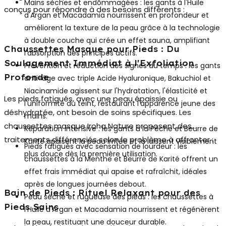
Mains sèches et endommagées :
les gants à l'Huile
conçus pour répondre à des besoins différents :
d'Argan et Macadamia nourrissent en profondeur et
améliorent la texture de la peau grâce à la technologie
à double couche qui crée un effet sauna, amplifiant
Chaussettes Masque pour Pieds : Du
l'absorption des principes actifs.
Soulagement Immédiat à l'Exfoliation
Prévention et réduction des signes du temps :
les gants
Profonde
anti-âge avec triple Acide Hyaluronique, Bakuchiol et
Niacinamide agissent sur l'hydratation, l'élasticité et
Les pieds fatigués, avec une peau épaissie ou
l'uniformité du teint, restaurant l'apparence jeune des
déshydratée, ont besoin de soins spécifiques. Les
mains.
chaussettes masque Iroha Nature
proposent des
Réparation intensive :
les gants à la Pêche et Beurre de
traitements différenciés selon le problème à affronter :
Karité apaisent la peau irritée et la laissent visiblement
Pieds fatigués avec sensation de lourdeur :
les
plus douce dès la première utilisation.
chaussettes à la Menthe et Beurre de Karité offrent un
effet frais immédiat qui apaise et rafraîchit, idéales
après de longues journées debout.
Bain de Pieds : Rituel Relaxant pour des
Peau sèche et rugueuse des pieds :
les chaussettes à
Pieds Sains
l'Huile d'Argan et Macadamia nourrissent et régénèrent
la peau, restituant une douceur durable.