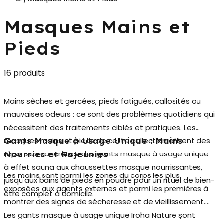
Masques Mains et
Pieds
16 produits
Mains sèches et gercées, pieds fatigués, callosités ou
mauvaises odeurs : ce sont des problèmes quotidiens qui
nécessitent des traitements ciblés et pratiques. Les
masques mains et pieds
de cette collection offrent des
Gants Masque à Usage Unique : Mains
réponses concrètes, des gants masque à usage unique
Nourries et Rajeunies
à effet sauna aux chaussettes masque nourrissantes,
Les mains sont parmi les zones du corps les plus
jusqu'aux bains de pieds en poudre pour un rituel de bien-
exposées aux agents externes et parmi les premières à
être complet à domicile.
montrer des signes de sécheresse et de vieillissement.
Les
gants masque à usage unique Iroha Nature
sont