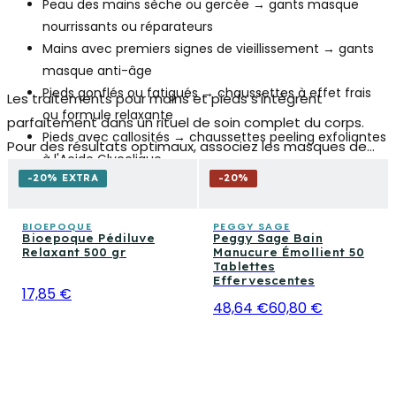
Peau des mains sèche ou gercée → gants masque
nourrissants ou réparateurs
Mains avec premiers signes de vieillissement → gants
masque anti-âge
Pieds gonflés ou fatigués → chaussettes à effet frais
Les traitements pour mains et pieds s'intègrent
ou formule relaxante
parfaitement dans un rituel de soin complet du corps.
Pieds avec callosités → chaussettes peeling exfoliantes
Pour des résultats optimaux, associez les masques de
à l'Acide Glycolique
cette collection aux crèmes mains nourrissantes, aux
-20% EXTRA
Mauvaises odeurs aux pieds → bain de pieds
-
20
%
produits de soin du corps et aux crèmes pieds
désodorisant Bioepoque
spécifiques pour talons gercés.
Préparation pré-traitement → tablettes effervescentes
BIOEPOQUE
PEGGY SAGE
Bioepoque Pédiluve
Peggy Sage Bain
pour bain manucure
Relaxant 500 gr
Manucure Émollient 50
Tablettes
Effervescentes
17,85 €
48,64 €
60,80 €