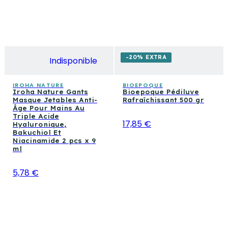
-20% EXTRA
Indisponible
IROHA NATURE
BIOEPOQUE
Iroha Nature Gants
Bioepoque Pédiluve
Masque Jetables Anti-
Rafraîchissant 500 gr
Âge Pour Mains Au
Triple Acide
17,85 €
Hyaluronique,
Bakuchiol Et
Niacinamide 2 pcs x 9
ml
5,78 €