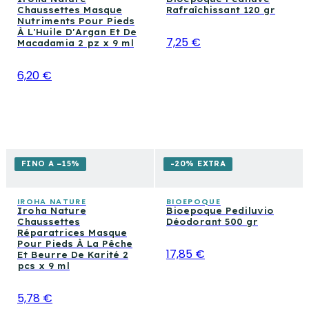
Chaussettes Masque
Rafraîchissant 120 gr
Nutriments Pour Pieds
À L'Huile D'Argan Et De
7,25 €
Macadamia 2 pz x 9 ml
6,20 €
FINO A −15%
-20% EXTRA
IROHA NATURE
BIOEPOQUE
Iroha Nature
Bioepoque Pediluvio
Chaussettes
Déodorant 500 gr
Réparatrices Masque
Pour Pieds À La Pêche
17,85 €
Et Beurre De Karité 2
pcs x 9 ml
5,78 €