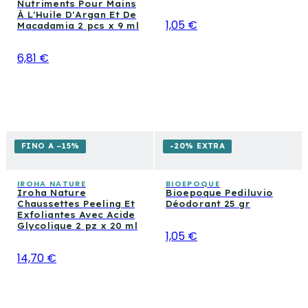
Nutriments Pour Mains
À L'Huile D'Argan Et De
1,05 €
Macadamia 2 pcs x 9 ml
6,81 €
FINO A −15%
-20% EXTRA
IROHA NATURE
BIOEPOQUE
Iroha Nature
Bioepoque Pediluvio
Chaussettes Peeling Et
Déodorant 25 gr
Exfoliantes Avec Acide
Glycolique 2 pz x 20 ml
1,05 €
14,70 €