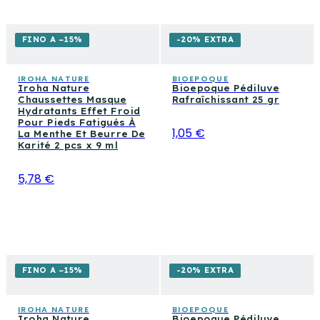
FINO A −15%
-20% EXTRA
IROHA NATURE
BIOEPOQUE
Iroha Nature
Bioepoque Pédiluve
Chaussettes Masque
Rafraîchissant 25 gr
Hydratants Effet Froid
Pour Pieds Fatigués À
1,05 €
La Menthe Et Beurre De
Karité 2 pcs x 9 ml
5,78 €
FINO A −15%
-20% EXTRA
IROHA NATURE
BIOEPOQUE
Iroha Nature
Bioepoque Pédiluve