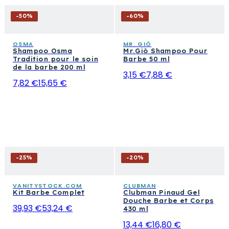
-
50
%
-
60
%
OSMA
MR. GIÒ
Shampoo Osma
Mr.Giò Shampoo Pour
Tradition pour le soin
Barbe 50 ml
de la barbe 200 ml
3,15 €
7,88 €
7,82 €
15,65 €
-
25
%
-
20
%
VANITYSTOCK.COM
CLUBMAN
Kit Barbe Complet
Clubman Pinaud Gel
Douche Barbe et Corps
39,93 €
53,24 €
430 ml
13,44 €
16,80 €