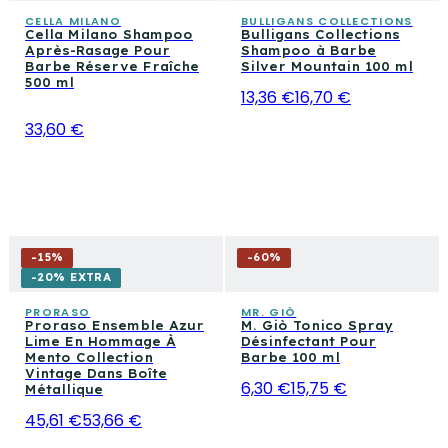
CELLA MILANO
BULLIGANS COLLECTIONS
Cella Milano Shampoo
Bulligans Collections
Après-Rasage Pour
Shampoo à Barbe
Barbe Réserve Fraîche
Silver Mountain 100 ml
500 ml
13,36 €
16,70 €
33,60 €
-
15
%
-
60
%
-20% EXTRA
PRORASO
MR. GIÒ
Proraso Ensemble Azur
M. Giò Tonico Spray
Lime En Hommage À
Désinfectant Pour
Mento Collection
Barbe 100 ml
Vintage Dans Boîte
6,30 €
15,75 €
Métallique
45,61 €
53,66 €