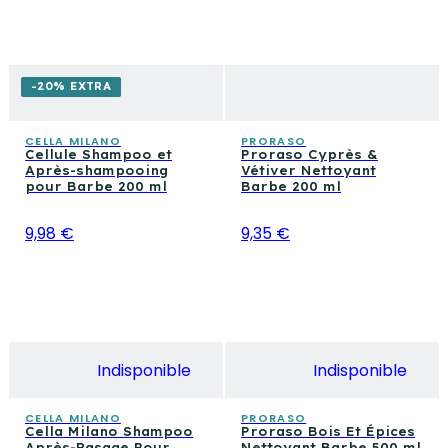
-20% EXTRA
CELLA MILANO
PRORASO
Cellule Shampoo et
Proraso Cyprès &
Après-shampooing
Vétiver Nettoyant
pour Barbe 200 ml
Barbe 200 ml
9,98 €
9,35 €
Indisponible
Indisponible
CELLA MILANO
PRORASO
Cella Milano Shampoo
Proraso Bois Et Épices
Après-Rasage Pour
Nettoyant Barbe 500 ml