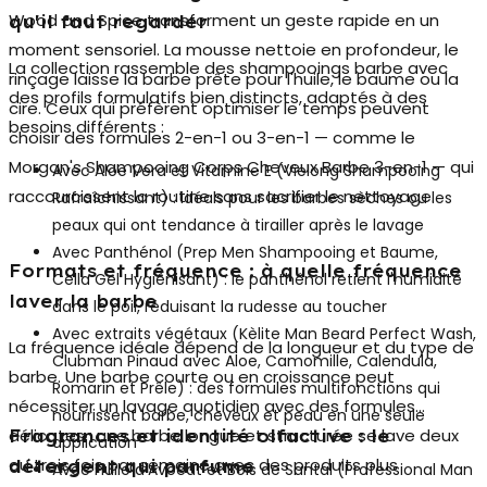
Wood and Spice
transforment un geste rapide en un
qu'il faut regarder
moment sensoriel. La mousse nettoie en profondeur, le
La collection rassemble des shampooings barbe avec
rinçage laisse la barbe prête pour l'huile, le baume ou la
des profils formulatifs bien distincts, adaptés à des
cire. Ceux qui préfèrent optimiser le temps peuvent
besoins différents :
choisir des formules 2-en-1 ou 3-en-1 — comme le
Morgan's Shampooing Corps Cheveux Barbe 3-en-1
— qui
Avec Aloe Vera et Vitamine E
(
Vielong Shampooing
raccourcissent la routine sans sacrifier le nettoyage.
Rafraîchissant
) : idéals pour les barbes sèches ou les
peaux qui ont tendance à tirailler après le lavage
Avec Panthénol
(
Prep Men Shampooing et Baume
,
Formats et fréquence : à quelle fréquence
Cella Gel Hygiénisant
) : le panthénol retient l'humidité
laver la barbe
dans le poil, réduisant la rudesse au toucher
Avec extraits végétaux
(
Kèlite Man Beard Perfect Wash
,
La fréquence idéale dépend de la longueur et du type de
Clubman Pinaud
avec Aloe, Camomille, Calendula,
barbe. Une barbe courte ou en croissance peut
Romarin et Prêle) : des formules multifonctions qui
nécessiter un lavage quotidien avec des formules
nourrissent barbe, cheveux et peau en une seule
délicates ; une barbe longue et structurée se lave deux
Fragrances et identité olfactive : le
application
ou trois fois par semaine avec des produits plus
détergent qui parfume
Avec Huile d'Avocat et Bois de Santal
(
Professional Man