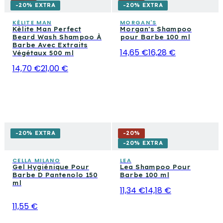
routine complète du matin au soir.
-20% EXTRA
-20% EXTRA
compact est également étudié pour ceux qui veulent
nettoyer et conditionner en une seule étape du soir.
KÈLITE MAN
MORGAN'S
Kèlite Man Perfect
Morgan's Shampoo
Beard Wash Shampoo À
pour Barbe 100 ml
Barbe Avec Extraits
14,65 €
16,28 €
Végétaux 500 ml
14,70 €
21,00 €
-20% EXTRA
-
20
%
-20% EXTRA
CELLA MILANO
LEA
Gel Hygiénique Pour
Lea Shampoo Pour
Barbe D Pantenolo 150
Barbe 100 ml
ml
11,34 €
14,18 €
11,55 €