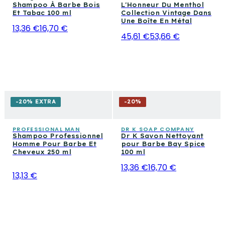
Shampoo À Barbe Bois
L'Honneur Du Menthol
Et Tabac 100 ml
Collection Vintage Dans
Une Boîte En Métal
13,36 €
16,70 €
45,61 €
53,66 €
-20% EXTRA
-
20
%
PROFESSIONAL MAN
DR K SOAP COMPANY
Shampoo Professionnel
Dr K Savon Nettoyant
Homme Pour Barbe Et
pour Barbe Bay Spice
Cheveux 250 ml
100 ml
13,36 €
16,70 €
13,13 €