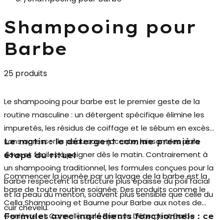
Shampooing pour
Barbe
25 produits
Le
shampooing pour barbe
est le premier geste de la
routine masculine : un détergent spécifique élimine les
impuretés, les résidus de coiffage et le sébum en excès
sans agresser la peau sous-jacente, laissant les poils
Le matin : le détergent comme première
doux et faciles à peigner dès le matin. Contrairement à
étape du rituel
un shampooing traditionnel, les formules conçues pour la
Commencer la journée par un lavage de la barbe est la
barbe respectent la structure plus épaisse du poil facial
base de toute routine soignée. Des produits comme le
et la peau du menton, souvent plus sensible que celle du
Cella Shampooing et Baume pour Barbe
aux notes de
cuir chevelu.
Genièvre et Cannelle ou le
Proraso Détergent Barbe
Formules avec ingrédients fonctionnels : ce