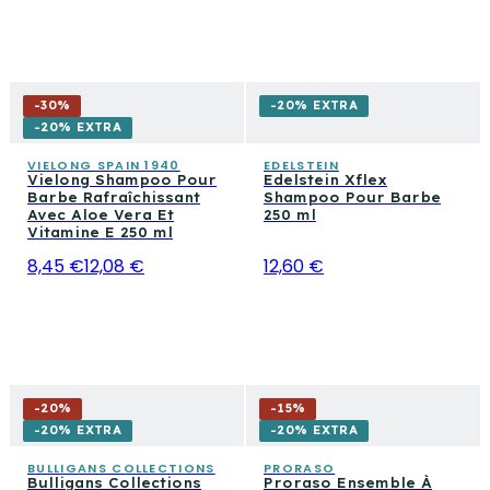
-
30
%
-20% EXTRA
-20% EXTRA
VIELONG SPAIN 1940
EDELSTEIN
Vielong Shampoo Pour
Edelstein Xflex
Barbe Rafraîchissant
Shampoo Pour Barbe
Avec Aloe Vera Et
250 ml
Vitamine E 250 ml
8,45 €
12,08 €
12,60 €
-
20
%
-
15
%
-20% EXTRA
-20% EXTRA
BULLIGANS COLLECTIONS
PRORASO
Bulligans Collections
Proraso Ensemble À