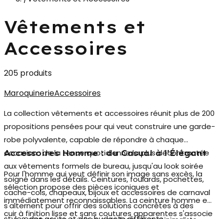
Vêtements et
Accessoires
205 produits
Maroquinerie
Accessoires
La collection
vêtements et accessoires
réunit plus de 200
propositions pensées pour qui veut construire une garde-
robe polyvalente, capable de répondre à chaque
occasion : de la tenue quotidienne la plus décontractée
Accessoires Homme : du Casual à l'Élégant
aux vêtements formels de bureau, jusqu'au look soirée
Pour l'homme qui veut définir son image sans excès, la
soigné dans les détails. Ceintures, foulards, pochettes,
sélection propose des pièces iconiques et
cache-cols, chapeaux, bijoux et accessoires de carnaval
immédiatement reconnaissables. La
ceinture homme en
s'alternent pour offrir des solutions concrètes à des
cuir
à finition lisse et sans coutures apparentes s'associe
styles, des goûts et des budgets différents.