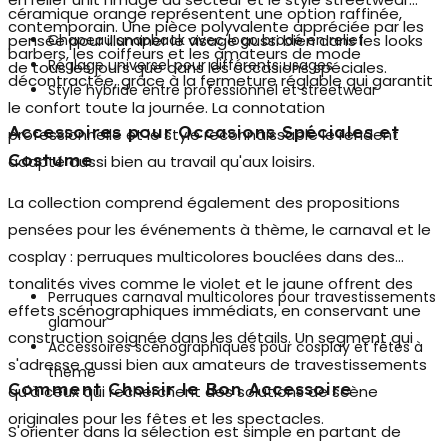
céramique orange représentent une option raffinée,
contemporain. Une pièce polyvalente appréciée par les
pensée pour illuminer le visage aussi bien dans les looks
Chapeau snapback avec logo brodé en relief
barbers, les coiffeurs et les amateurs de mode
Réglage universel pour différents usages
de tous les jours que dans les occasions spéciales.
décontractée, grâce à la fermeture réglable qui garantit
Style hybride entre professionnel et streetwear
le confort toute la journée. La connotation
Accessoires pour Occasions Spéciales et
professionnelle et le style reconnaissable le rendent
Costume
adapté aussi bien au travail qu'aux loisirs.
La collection comprend également des propositions
pensées pour les événements à thème, le carnaval et le
cosplay : perruques multicolores bouclées dans des
tonalités vives comme le violet et le jaune offrent des
Perruques carnaval multicolores pour travestissements
effets scénographiques immédiats, en conservant une
glamour
construction soignée dans les détails. Un segment qui
Accessoires scénographiques pour cosplay et fêtes à
s'adresse aussi bien aux amateurs de travestissements
thème
Comment Choisir le Bon Accessoire
qu'à ceux qui recherchent des solutions de scène
originales pour les fêtes et les spectacles.
S'orienter dans la sélection est simple en partant de