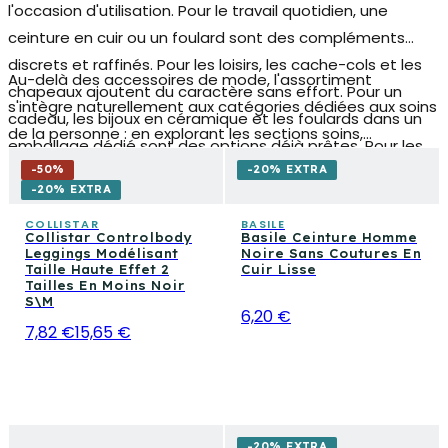
l'occasion d'utilisation. Pour le travail quotidien, une
ceinture en cuir
ou un foulard sont des compléments
discrets et raffinés. Pour les loisirs, les cache-cols et les
Au-delà des accessoires de mode, l'assortiment
chapeaux ajoutent du caractère sans effort. Pour un
s'intègre naturellement aux catégories dédiées aux soins
cadeau, les bijoux en céramique et les foulards dans un
de la personne : en explorant les sections soins,
emballage dédié sont des options déjà prêtes. Pour les
maquillage et parfums tu trouveras des propositions
occasions spéciales, les pochettes multipoches et les
-
50
%
-20% EXTRA
complémentaires pour compléter ta routine quotidienne
-20% EXTRA
accessoires de costume complètent le look avec
et valoriser chaque look de la tête aux pieds.
personnalité.
COLLISTAR
BASILE
Collistar Controlbody
Basile Ceinture Homme
Leggings Modélisant
Noire Sans Coutures En
Taille Haute Effet 2
Cuir Lisse
Tailles En Moins Noir
S\M
6,20 €
7,82 €
15,65 €
-20% EXTRA