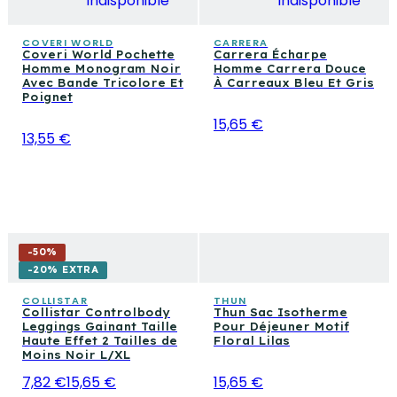
Indisponible
Indisponible
COVERI WORLD
CARRERA
Coveri World Pochette
Carrera Écharpe
Homme Monogram Noir
Homme Carrera Douce
Avec Bande Tricolore Et
À Carreaux Bleu Et Gris
Poignet
15,65 €
13,55 €
-
50
%
-20% EXTRA
COLLISTAR
THUN
Collistar Controlbody
Thun Sac Isotherme
Leggings Gainant Taille
Pour Déjeuner Motif
Haute Effet 2 Tailles de
Floral Lilas
Moins Noir L/XL
7,82 €
15,65 €
15,65 €