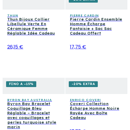
THUN
PIERRE CARDIN
Thun Bijoux Collier
Pierre Cardin Ensemble
Libellule Verte En
Homme Écharpe
Céramique Femme
Fantaisie + Sac Sac
Réglable Idée Cadeau
Cadeau Offert
26,15 €
17,75 €
FINO A −15%
-20% EXTRA
BYRON BAY AUSTRALIA
ENRICO COVERI
Byron Bay Bracelet
Coveri Collection
Coquillage Bleu
Écharpe Homme Noire
Réglable – Bracelet
Rayée Avec Boîte
avec coquillages et
Cadeau
perles turquoise style
marin