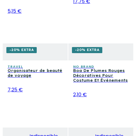
17,75 €
5,15 €
-20% EXTRA
-20% EXTRA
TRAVEL
NO BRAND
Organisateur de beauté
Boa De Plumes Rouges
de voyage
Décoratives Pour
Costume Et Événements
7,25 €
2,10 €