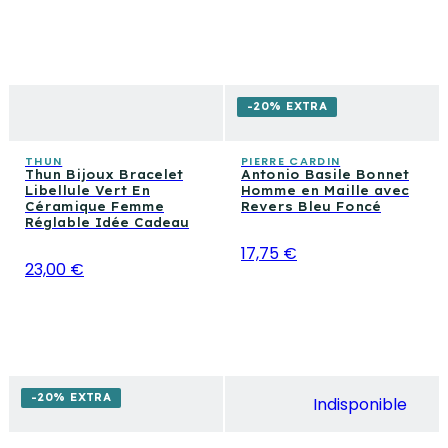
-20% EXTRA
THUN
PIERRE CARDIN
Thun Bijoux Bracelet
Antonio Basile Bonnet
Libellule Vert En
Homme en Maille avec
Céramique Femme
Revers Bleu Foncé
Réglable Idée Cadeau
17,75 €
23,00 €
-20% EXTRA
Indisponible