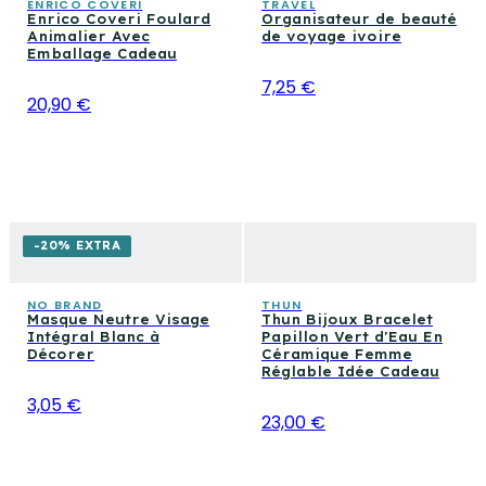
ENRICO COVERI
TRAVEL
Enrico Coveri Foulard
Organisateur de beauté
Animalier Avec
de voyage ivoire
Emballage Cadeau
7,25 €
20,90 €
-20% EXTRA
NO BRAND
THUN
Masque Neutre Visage
Thun Bijoux Bracelet
Intégral Blanc à
Papillon Vert d'Eau En
Décorer
Céramique Femme
Réglable Idée Cadeau
3,05 €
23,00 €