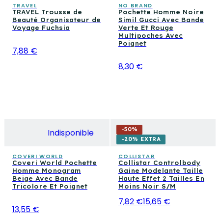
TRAVEL
NO BRAND
TRAVEL Trousse de
Pochette Homme Noire
Beauté Organisateur de
Simil Gucci Avec Bande
Voyage Fuchsia
Verte Et Rouge
Multipoches Avec
Poignet
7,88 €
8,30 €
-
50
%
Indisponible
-20% EXTRA
COVERI WORLD
COLLISTAR
Coveri World Pochette
Collistar Controlbody
Homme Monogram
Gaine Modelante Taille
Beige Avec Bande
Haute Effet 2 Tailles En
Tricolore Et Poignet
Moins Noir S/M
7,82 €
15,65 €
13,55 €