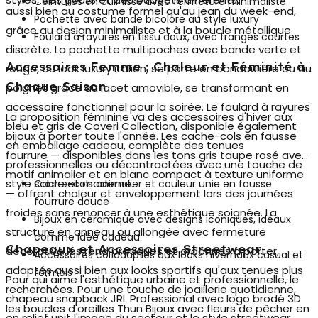
Ceintures en cuir lisse avec fermeture minimaliste
aussi bien au costume formel qu'au jean du week-end,
Pochette avec bande bicolore au style luxury
grâce au design minimaliste et à la boucle métallique
Foulard à rayures en tissu doux, avec franges courtes
discrète. La pochette multipoches avec bande verte et
Accessoires Femme : Chaleur et Féminité à
rouge, au look luxury italien, se porte en bandoulière ou au
Chaque Saison
poignet grâce au lacet amovible, se transformant en
accessoire fonctionnel pour la soirée. Le foulard à rayures
La proposition féminine va des accessoires d'hiver aux
bleu et gris de Coveri Collection, disponible également
bijoux à porter toute l'année. Les
cache-cols en fausse
en emballage cadeau, complète des tenues
fourrure
— disponibles dans les tons gris taupe rosé avec
professionnelles ou décontractées avec une touche de
motif animalier et en blanc compact à texture uniforme
style sobre et moderne.
Cache-cols animalier et couleur unie en fausse
— offrent chaleur et enveloppement lors des journées
fourrure douce
froides sans renoncer à une esthétique soignée. La
Bijoux en céramique avec designs iconiques, idéaux
structure en anneau ou allongée avec fermeture
comme idée cadeau
Chapeaux et Accessoires Streetwear
décorative les rend pratiques et ordonnés à porter,
Accessoires col adaptés aux looks hivernaux casual et
adaptés aussi bien aux looks sportifs qu'aux tenues plus
formels
Pour qui aime l'esthétique urbaine et professionnelle, le
recherchées. Pour une touche de joaillerie quotidienne,
chapeau snapback JRL Professional avec logo brodé 3D
les boucles d'oreilles Thun Bijoux avec fleurs de pêcher en
en relief unit l'image du secteur et le style streetwear