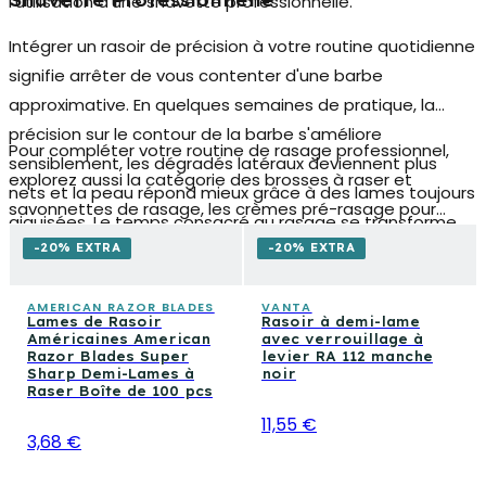
Shavette Professionnelle
l'utilisation d'une shavette professionnelle.
Intégrer un rasoir de précision à votre routine quotidienne
signifie arrêter de vous contenter d'une barbe
approximative. En quelques semaines de pratique, la
précision sur le contour de la barbe s'améliore
Pour compléter votre routine de rasage professionnel,
sensiblement, les dégradés latéraux deviennent plus
explorez aussi la catégorie des brosses à raser et
nets et la peau répond mieux grâce à des lames toujours
savonnettes de rasage, les crèmes pré-rasage pour
aiguisées. Le temps consacré au rasage se transforme
préparer la peau, et les après-rasage apaisants pour
d'obligation en moment de soin personnel, avec des
-20% EXTRA
-20% EXTRA
fermer les pores et calmer l'épiderme après le geste de
résultats visibles qui durent plus longtemps par rapport
coupe. Associer les bons outils aux produits de
aux rasoirs jetables traditionnels.
AMERICAN RAZOR BLADES
VANTA
Lames de Rasoir
Rasoir à demi-lame
préparation et de finition est le moyen le plus direct
Américaines American
avec verrouillage à
d'obtenir un résultat de barbier chaque fois que vous
Razor Blades Super
levier RA 112 manche
Sharp Demi-Lames à
noir
vous asseyez devant le miroir.
Raser Boîte de 100 pcs
11,55 €
3,68 €