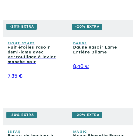
-20% EXTRA
-20% EXTRA
EIGHT STARS
DAUNE
Huit étoiles rasoir
Daune Rasoir Lame
demi-lame avec
Entière Bilame
verrouillage à levier
manche noir
8,40 €
7,35 €
-20% EXTRA
-20% EXTRA
ESTAS
MAGIC
Rasoir de barbier à
Magic Shavette Rasoir