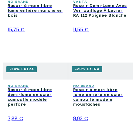
NO BRAND
VANTA
Rasoir à main libre
Rasoir Demi-Lame Avec
lame entière manche en
Verrouillage À Levier
bois
RA 112 Poignée Blanche
15,75 €
11,55 €
-20% EXTRA
-20% EXTRA
NO BRAND
NO BRAND
Rasoir à main libre
Rasoir à main libre
demi-lame en acier
lame entière en acier
camouflé modèle
camouflé modèle
perforé
moustaches
7,88 €
8,93 €