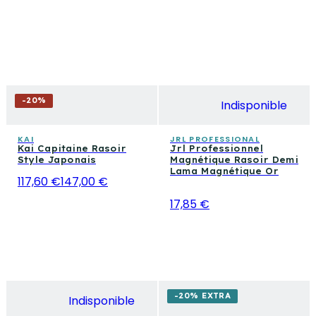
-
20
%
Indisponible
KAI
JRL PROFESSIONAL
Kai Capitaine Rasoir
Jrl Professionnel
Style Japonais
Magnétique Rasoir Demi
Lama Magnétique Or
117,60 €
147,00 €
17,85 €
-20% EXTRA
Indisponible