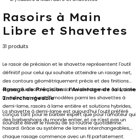
Rasoirs à Main
Libre et Shavettes
31 produits
Le
rasoir de précision
et le shavette représentent l'outil
définitif pour celui qui souhaite atteindre un rasage net,
des contours géométriquement précis et des finitions
dignes d'un barbier professionnel directement à domicile.
Rasage de Précision : l'Avantage de la Lame
La collection réunit 51 modèles parmi les shavettes à
Interchangeable
demi-lame, rasoirs à lame entière et solutions hybrides,
La
shavette à demi-lame
est aujourd'hui l'outil préféré
conçus tant pour le barbier expert que pour l'amateur qui
des barbershops du monde entier, et ce n'est pas un
souhaite élever le niveau de sa routine quotidienne.
hasard. Grâce au système de lames interchangeables,
chaque rasage commence avec un fil parfaitement