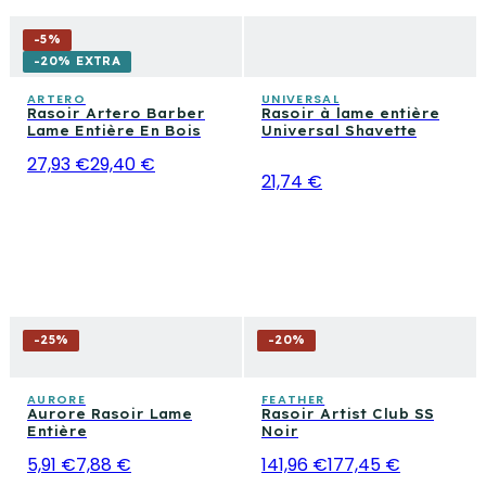
-
5
%
-20% EXTRA
ARTERO
UNIVERSAL
Rasoir Artero Barber
Rasoir à lame entière
Lame Entière En Bois
Universal Shavette
27,93 €
29,40 €
21,74 €
-
25
%
-
20
%
AURORE
FEATHER
Aurore Rasoir Lame
Rasoir Artist Club SS
Entière
Noir
5,91 €
7,88 €
141,96 €
177,45 €