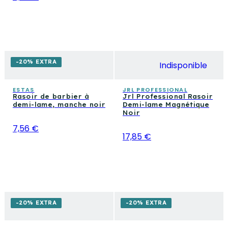
-20% EXTRA
Indisponible
ESTAS
JRL PROFESSIONAL
Rasoir de barbier à
Jrl Professional Rasoir
demi-lame, manche noir
Demi-lame Magnétique
Noir
7,56 €
17,85 €
-20% EXTRA
-20% EXTRA