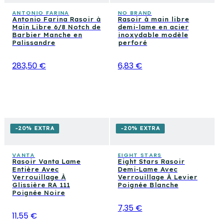
ANTONIO FARINA
NO BRAND
Antonio Farina Rasoir à
Rasoir à main libre
Main Libre 6/8 Notch de
demi-lame en acier
Barbier Manche en
inoxydable modèle
Palissandre
perforé
283,50 €
6,83 €
-20% EXTRA
-20% EXTRA
VANTA
EIGHT STARS
Rasoir Vanta Lame
Eight Stars Rasoir
Entière Avec
Demi-Lame Avec
Verrouillage À
Verrouillage À Levier
Glissière RA 111
Poignée Blanche
Poignée Noire
7,35 €
11,55 €