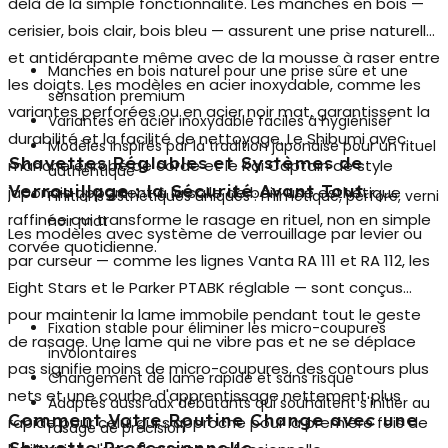
delà de la simple fonctionnalité. Les
manches en bois
—
cerisier, bois clair, bois bleu — assurent une prise naturelle
et antidérapante même avec de la mousse à raser entre
Manches en bois naturel pour une prise sûre et une
les doigts. Les modèles en acier inoxydable, comme les
sensation premium
variantes perforées ou en acier noir mat, garantissent la
Variantes en acier inoxydable faciles à hygiéniser
durabilité et la facilité de nettoyage. Le Shibumi avec
Modèles inspirés par la tradition japonaise pour un rituel
Shavettes Réglables et Systèmes de
manche enrobé de corde et le Kai Captain de style
authentique
Verrouillage : la Sécurité Avant Tout
japonais apportent à la salle de bain une esthétique
Finitions esthétiques uniques : mimétique, perforé, verni
raffinée qui transforme le rasage en rituel, non en simple
noir mat
Les modèles avec
système de verrouillage par levier ou
corvée quotidienne.
par curseur
— comme les lignes Vanta RA 111 et RA 112, les
Eight Stars et le Parker PTABK réglable — sont conçus
pour maintenir la lame immobile pendant tout le geste
Fixation stable pour éliminer les micro-coupures
de rasage. Une lame qui ne vibre pas et ne se déplace
involontaires
pas signifie moins de micro-coupures, des contours plus
Changement de lame rapide et sans risque
nets et une courbe d'apprentissage nettement plus
Adaptés aussi aux débutants qui souhaitent s'initier au
Comment Votre Routine Change avec une
rapide pour celui qui s'approche pour la première fois de
rasage de précision