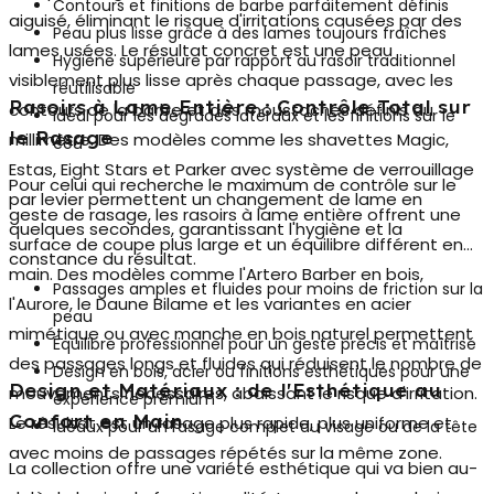
Contours et finitions de barbe parfaitement définis
aiguisé, éliminant le risque d'irritations causées par des
Peau plus lisse grâce à des lames toujours fraîches
lames usées. Le résultat concret est une peau
Hygiène supérieure par rapport au rasoir traditionnel
visiblement plus lisse après chaque passage, avec les
réutilisable
Rasoirs à Lame Entière : Contrôle Total sur
contours de la barbe et des moustaches définis au
Idéal pour les dégradés latéraux et les finitions sur le
le Rasage
millimètre. Des modèles comme les shavettes Magic,
cou
Estas, Eight Stars et Parker avec système de verrouillage
Pour celui qui recherche le maximum de contrôle sur le
par levier permettent un changement de lame en
geste de rasage, les
rasoirs à lame entière
offrent une
quelques secondes, garantissant l'hygiène et la
surface de coupe plus large et un équilibre différent en
constance du résultat.
main. Des modèles comme l'Artero Barber en bois,
Passages amples et fluides pour moins de friction sur la
l'Aurore, le Daune Bilame et les variantes en acier
peau
mimétique ou avec manche en bois naturel permettent
Équilibre professionnel pour un geste précis et maîtrisé
des passages longs et fluides qui réduisent le nombre de
Design en bois, acier ou finitions esthétiques pour une
Design et Matériaux : de l'Esthétique au
mouvements nécessaires, abaissant le risque d'irritation.
expérience premium
Confort en Main
Le résultat est un rasage plus rapide, plus uniforme et
Idéaux pour un rasage complet du visage ou de la tête
avec moins de passages répétés sur la même zone.
La collection offre une variété esthétique qui va bien au-