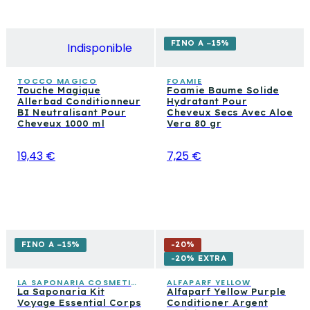
FINO A −15%
Indisponible
TOCCO MAGICO
FOAMIE
Touche Magique
Foamie Baume Solide
Allerbad Conditionneur
Hydratant Pour
BI Neutralisant Pour
Cheveux Secs Avec Aloe
Cheveux 1000 ml
Vera 80 gr
19,43 €
7,25 €
FINO A −15%
-
20
%
-20% EXTRA
LA SAPONARIA COSMETICA CONSAPEVOLE
ALFAPARF YELLOW
La Saponaria Kit
Alfaparf Yellow Purple
Voyage Essential Corps
Conditioner Argent