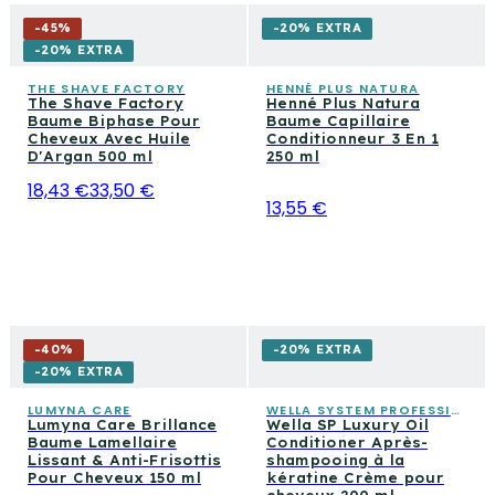
-
45
%
-20% EXTRA
-20% EXTRA
THE SHAVE FACTORY
HENNÉ PLUS NATURA
The Shave Factory
Henné Plus Natura
Baume Biphase Pour
Baume Capillaire
Cheveux Avec Huile
Conditionneur 3 En 1
D'Argan 500 ml
250 ml
18,43 €
33,50 €
13,55 €
-
40
%
-20% EXTRA
-20% EXTRA
LUMYNA CARE
WELLA SYSTEM PROFESSIONAL
Lumyna Care Brillance
Wella SP Luxury Oil
Baume Lamellaire
Conditioner Après-
Lissant & Anti-Frisottis
shampooing à la
Pour Cheveux 150 ml
kératine Crème pour