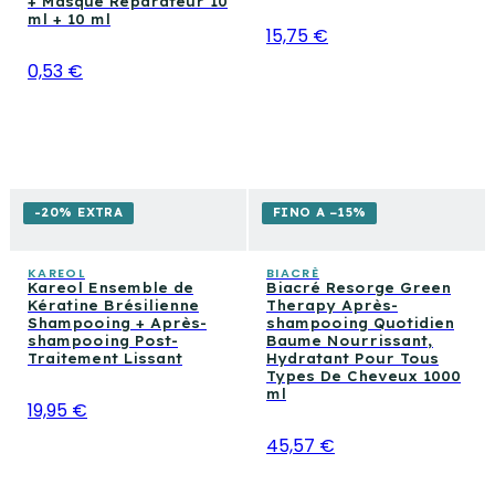
+ Masque Réparateur 10
ml + 10 ml
15,75 €
0,53 €
-20% EXTRA
FINO A −15%
KAREOL
BIACRÈ
Kareol Ensemble de
Biacré Resorge Green
Kératine Brésilienne
Therapy Après-
Shampooing + Après-
shampooing Quotidien
shampooing Post-
Baume Nourrissant,
Traitement Lissant
Hydratant Pour Tous
Types De Cheveux 1000
ml
19,95 €
45,57 €