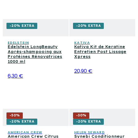
-20% EXTRA
-20% EXTRA
EDELSTEIN
KATIVA
Edelstein LongBeauty
Kativa Kit de Keratine
Après-shampooing aux
Entretien Post Lissage
Protéines Rénovatrices
Xpress
1000 ml
20,90 €
6,30 €
-
50
%
-
30
%
-20% EXTRA
-20% EXTRA
AMERICAN CREW
HELEN SEWARD
American Crew Citrus
Synebi Conditionneur