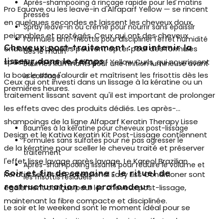
Après-shampooing à rinçage rapide pour les matins
Pro Equave ou les leave-in d'Alfaparf Yellow — se rincent
pressés
en quelques secondes et laissent les cheveux doux,
Spray leave-in ou crème pour nourrir sans épaissir
peignables et protégés. Ceux qui ont des cheveux
Formules anti-frisottis pour discipliner l'effet humidité
Cheveux post-traitement : maintenir la
ondulés et bouclés peuvent opter pour des formules
dès le matin
lisseur dans le temps
spécifiques comme Alfaparf Yellow Curls, qui nourrissent
Baumes illuminants pour une finition lumineuse avant
la boucle sans l'alourdir et maîtrisent les frisottis dès les
le coiffage
Ceux qui ont investi dans un lissage à la kératine ou un
premières heures.
traitement lissant savent qu'il est important de prolonger
les effets avec des produits dédiés. Les après-
shampoings de la ligne Alfaparf Keratin Therapy Lisse
Baumes à la kératine pour cheveux post-lissage
Design et le Kativa Keratin Kit Post-Lissage contiennent
Formules sans sulfates pour ne pas agresser le
de la kératine pour sceller le cheveu traité et préserver
traitement
l'effet lisse lavage après lavage. Le Kareol Brazilian
Après-shampooing lissants pour réduire le volume et
Soir et fin de semaine : le rituel de
Keratin Set et le Professional Easy Liss Conditioner sont
les frisottis résiduels
restructuration en profondeur
également conçus pour les cheveux post-lissage,
maintenant la fibre compacte et disciplinée.
Le soir et le weekend sont le moment idéal pour se