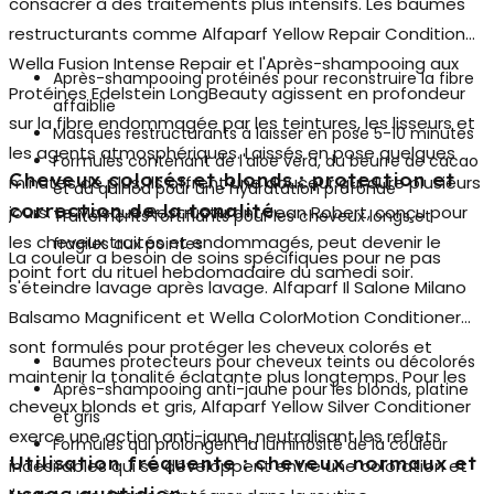
consacrer à des traitements plus intensifs. Les
baumes
restructurants
comme Alfaparf Yellow Repair Conditioner,
Wella Fusion Intense Repair et l'Après-shampooing aux
Après-shampooing protéinés pour reconstruire la fibre
Protéines Edelstein LongBeauty agissent en profondeur
affaiblie
sur la fibre endommagée par les teintures, les lisseurs et
Masques restructurants à laisser en pose 5-10 minutes
les agents atmosphériques. Laissés en pose quelques
Formules contenant de l'aloe vera, du beurre de cacao
Cheveux colorés et blonds : protection et
minutes de plus, ils offrent une douceur qui dure plusieurs
et du quinoa pour une hydratation profonde
correction de la tonalité
jours. Le Masque Restructurant Jean Robert, conçu pour
Traitements fortifiants pour les cheveux longs et
les cheveux traités et endommagés, peut devenir le
fragiles aux pointes
La couleur a besoin de soins spécifiques pour ne pas
point fort du rituel hebdomadaire du samedi soir.
s'éteindre lavage après lavage. Alfaparf Il Salone Milano
Balsamo Magnificent et Wella ColorMotion Conditioner
sont formulés pour protéger les cheveux colorés et
Baumes protecteurs pour cheveux teints ou décolorés
maintenir la tonalité éclatante plus longtemps. Pour les
Après-shampooing anti-jaune pour les blonds, platine
cheveux blonds et gris,
Alfaparf Yellow Silver Conditioner
et gris
exerce une action anti-jaune, neutralisant les reflets
Formules qui prolongent la luminosité de la couleur
Utilisation fréquente : cheveux normaux et
indésirables qui se développent entre une coloration et