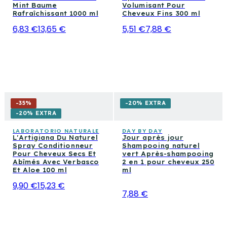
Mint Baume
Volumisant Pour
Rafraîchissant 1000 ml
Cheveux Fins 300 ml
6,83 €
13,65 €
5,51 €
7,88 €
-
35
%
-20% EXTRA
-20% EXTRA
LABORATORIO NATURALE
DAY BY DAY
L'Artigiana Du Naturel
Jour après jour
Spray Conditionneur
Shampooing naturel
Pour Cheveux Secs Et
vert Après-shampooing
Abîmés Avec Verbasco
2 en 1 pour cheveux 250
Et Aloe 100 ml
ml
9,90 €
15,23 €
7,88 €