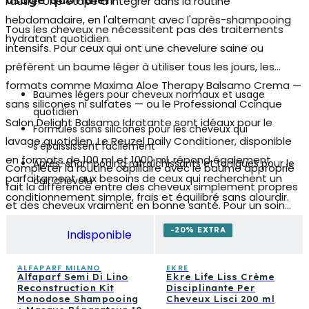
usage quotidien
l'autre. Une étape à intégrer dans la routine
hebdomadaire, en l'alternant avec l'après-shampooing
Tous les cheveux ne nécessitent pas des traitements
hydratant quotidien.
intensifs. Pour ceux qui ont une chevelure saine ou
préfèrent un baume léger à utiliser tous les jours, les
formats comme Maxima Aloe Therapy Balsamo Crema —
Baumes légers pour cheveux normaux et usage
sans silicones ni sulfates — ou le Professional Ccinque
quotidien
Salon Delight Balsamo Idratante sont idéaux pour le
Formules sans silicones pour les cheveux qui
lavage quotidien. Le Reuzel Daily Conditioner, disponible
s'épaississent facilement
en formats de 100 ml et 1000 ml, répond également
Après-shampooing rafraîchissants et toniques pour le
Compléter la routine capillaire avec le baume approprié
parfaitement aux besoins de ceux qui recherchent un
cuir chevelu
fait la différence entre des cheveux simplement propres
conditionnement simple, frais et équilibré sans alourdir.
et des cheveux vraiment en bonne santé. Pour un soin
encore plus complet, associez le baume aux shampoings,
-20% EXTRA
Indisponible
aux traitements leave-in et aux masques capillaires
présents dans la collection — chaque étape travaille en
ALFAPARF MILANO
EKRE
Alfaparf Semi Di Lino
Ekre Life Liss Crème
synergie pour une chevelure forte, lumineuse et
Reconstruction Kit
Disciplinante Per
disciplinée chaque jour.
Monodose Shampooing
Cheveux Lisci 200 ml