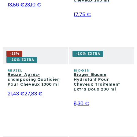
cheveux 200 ml
13,86 €
23,10 €
17,75 €
-
23
%
-20% EXTRA
-20% EXTRA
REUZEL
BIOGEN
Reuzel Après-
Biogen Baume
shampooing Quotidien
Hydratant Pour
Pour Cheveux 1000 ml
Cheveux Traitement
Extra Doux 200 ml
21,43 €
27,83 €
8,30 €