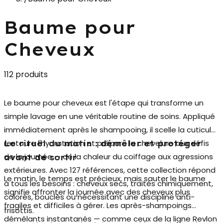
Baume pour
Cheveux
112 produits
Le
baume pour cheveux
est l'étape qui transforme un
simple lavage en une véritable routine de soins. Appliqué
immédiatement après le shampooing, il scelle la cuticule,
restaure l'hydratation et prépare la chevelure aux défis
Le rituel du matin : démêler et protéger
de la journée — de la chaleur du coiffage aux agressions
avant de sortir
extérieures. Avec 127 références, cette collection répond
Le matin, le temps est précieux, mais sauter le baume
à tous les besoins : cheveux secs, traités chimiquement,
signifie affronter la journée avec des cheveux plus
colorés, bouclés ou nécessitant une discipline anti-
fragiles et difficiles à gérer. Les
après-shampoings
frisottis.
démêlants instantanés
— comme ceux de la ligne Revlon