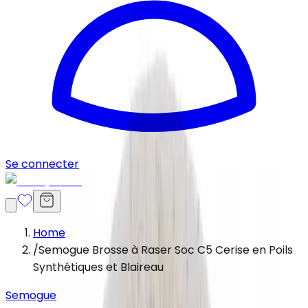
Se connecter
Home
/
Semogue Brosse à Raser Soc C5 Cerise en Poils
Synthétiques et Blaireau
Semogue