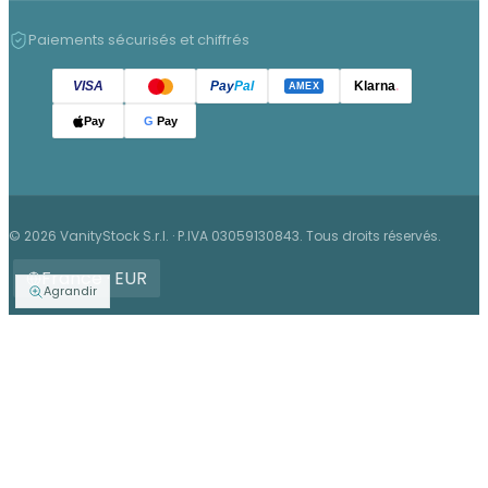
Paiements sécurisés et chiffrés
VISA
Pay
Pal
Klarna
.
AMEX
Pay
G
Pay
© 2026 VanityStock S.r.l. · P.IVA 03059130843. Tous droits réservés.
France · EUR
Agrandir