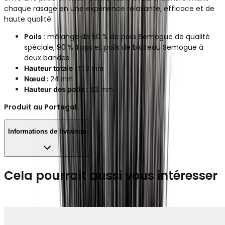
chaque rasage en une expérience relaxante, efficace et de
haute qualité.
Poils :
mélange de 50 % de poils Semogue de qualité
spéciale, 90 % Tops et poils de blaireau Semogue à
deux bandes
Hauteur totale :
113 mm
Nœud :
24 mm
Hauteur des poils :
53 mm
Produit au Portugal.
Informations de livraison
Cela pourrait aussi vous intéresser