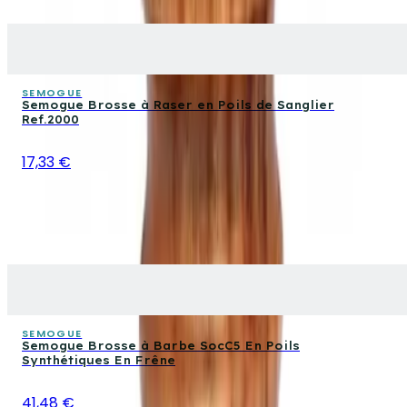
SEMOGUE
Semogue Brosse à Raser en Poils de Sanglier
Ref.2000
17,33 €
SEMOGUE
Semogue Brosse à Barbe SocC5 En Poils
Synthétiques En Frêne
41,48 €