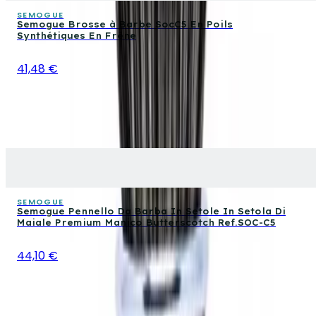
SEMOGUE
Semogue Brosse à Barbe SocC5 En Poils
Synthétiques En Frêne
41,48 €
SEMOGUE
Semogue Pennello Da Barba In Setole In Setola Di
Maiale Premium Manico Butterscotch Ref.SOC-C5
44,10 €