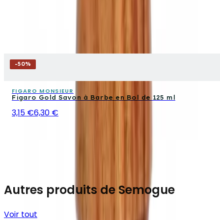
-
50
%
FIGARO MONSIEUR
Figaro Gold Savon à Barbe en Bol de 125 ml
3,15 €
6,30 €
Autres produits de Semogue
Voir tout