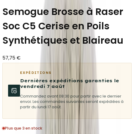
Semogue Brosse à Raser
Soc C5 Cerise en Poils
Synthétiques et Blaireau
57,75 €
EXPÉDITIONS
Dernières expéditions garanties le
vendredi 7 août
Commandez avant 08:30 pour partir avec le dernier
envoi. Les commandes suivantes seront expédiées à
partir du lundi 17 août.
Plus que 3 en stock