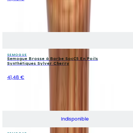
SEMOGUE
Semogue Brosse à Barbe SocC5 En Poils
Synthétiques Sylver Cherry
41,48 €
Indisponible