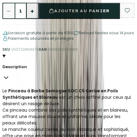
−
+
1
AJOUTER AU PANIER
Livraison gratuite à partir de €150
Retours faciles sous 14 jours
Paiements sécurisés et protégés
SKU
VS0722864679
EAN
5608030001063
Description
Le
Pinceau à Barbe Semogue SOC C5 Cerise en Poils
Synthétiques et Blaireau
est un choix raffiné pour ceux qui
désirent un rasage de luxe.
Ce pinceau combine des poils synthétiques et en blaireau,
offrant une mousse douce et uniforme, idéale pour les
peaux délicates.
Le manche couleur cerise, au look classique et sophistiqué,
offre une prise en main confortable et sûre, transformant