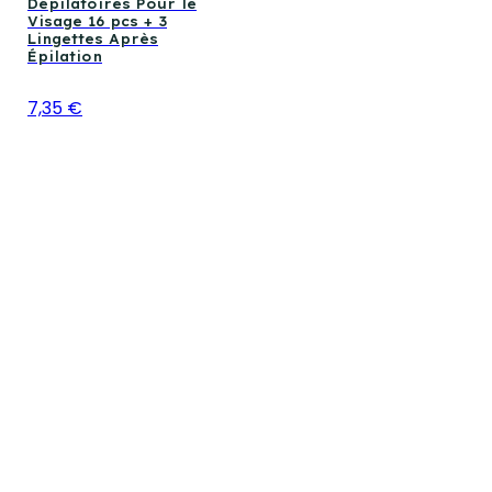
Dépilatoires Pour le
Visage 16 pcs + 3
Lingettes Après
Épilation
7,35 €