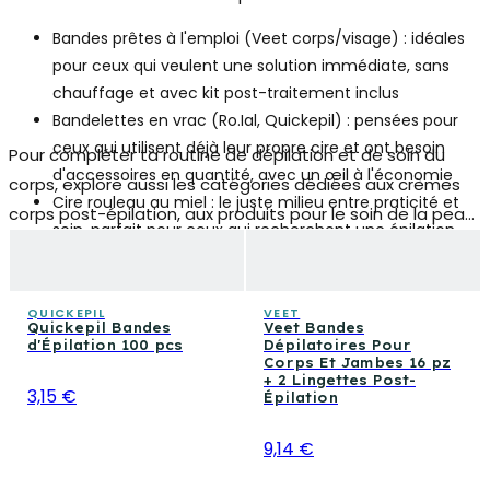
Bandes prêtes à l'emploi
(Veet corps/visage) : idéales
pour ceux qui veulent une solution immédiate, sans
chauffage et avec kit post-traitement inclus
Bandelettes en vrac
(Ro.Ial, Quickepil) : pensées pour
ceux qui utilisent déjà leur propre cire et ont besoin
Pour compléter ta routine de dépilation et de soin du
d'accessoires en quantité, avec un œil à l'économie
corps, explore aussi les catégories dédiées aux crèmes
Cire rouleau au miel
: le juste milieu entre praticité et
corps post-épilation, aux produits pour le soin de la peau
soin, parfait pour ceux qui recherchent une épilation
des jambes et aux lotions hydratantes corps : un
plus complète avec des bénéfices nutritifs
parcours de beauté intégré qui rend ta peau lisse, nourrie
et lumineuse à chaque saison.
QUICKEPIL
VEET
Quickepil Bandes
Veet Bandes
d'Épilation 100 pcs
Dépilatoires Pour
Corps Et Jambes 16 pz
+ 2 Lingettes Post-
3,15 €
Épilation
9,14 €