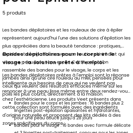
5 produits
Les
bandes dépilatoires
et les rouleaux de cire à épiler
représentent aujourd'hui l'une des solutions d'épilation les
plus appréciées dans la beauté tendance : pratiques,
rapides et compatibles avec une routine skinimalist qui
Bandes dépilatoires pour le corps et le
vise une peau lisse sans excès. Cette collection
visage : la solution prête à l'emploi
rassemble des bandes pour le visage, le corps et les
Les
bandes dépilatoires prêtes à l'emploi
sont la réponse
jambes ainsi qu'une cire rouleau au miel, pensées pour
intelligente aux besoins de ceux qui ne veulent pas
ceux qui veulent des résultats efficaces même sur les
renoncer à une peau lisse même entre deux rendez-vous
poils les plus courts, directement à la maison.
chez l'esthéticienne. Les produits Veet présents dans
Bandes pour le corps et les jambes
: 16 bandes plus 2
cette collection sont formulés avec des ingrédients
lingettes post-épilation apaisantes et hydratantes,
d'origine naturelle et proposent des kits dédiés à des
pour une peau douce jusqu'à 28 jours
zones spécifiques du corps :
Bandes pour le visage
: 16 bandes avec formule délicate
et 3 lingettes post-traitement, conçues pour les zones