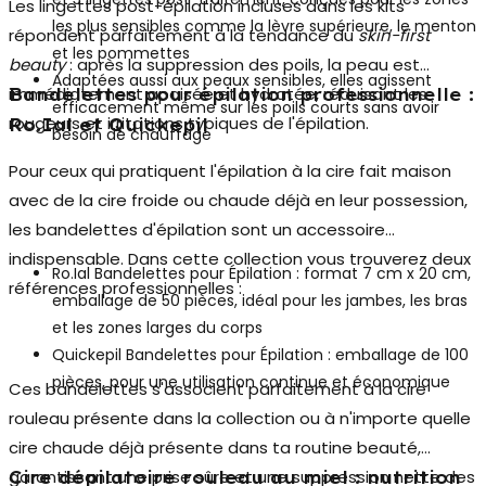
Les lingettes post-épilation incluses dans les kits
les plus sensibles comme la lèvre supérieure, le menton
répondent parfaitement à la tendance du
skin-first
et les pommettes
beauty
: après la suppression des poils, la peau est
Adaptées aussi aux peaux sensibles, elles agissent
immédiatement apaisée et hydratée, réduisant les
Bandelettes pour épilation professionnelle :
efficacement même sur les poils courts sans avoir
rougeurs et irritations typiques de l'épilation.
Ro.Ial et Quickepil
besoin de chauffage
Pour ceux qui pratiquent l'épilation à la cire fait maison
avec de la cire froide ou chaude déjà en leur possession,
les
bandelettes d'épilation
sont un accessoire
indispensable. Dans cette collection vous trouverez deux
Ro.Ial Bandelettes pour Épilation
: format 7 cm x 20 cm,
références professionnelles :
emballage de 50 pièces, idéal pour les jambes, les bras
et les zones larges du corps
Quickepil Bandelettes pour Épilation
: emballage de 100
pièces, pour une utilisation continue et économique
Ces bandelettes s'associent parfaitement à la cire
rouleau présente dans la collection ou à n'importe quelle
cire chaude déjà présente dans ta routine beauté,
garantissant une prise sûre et une suppression nette des
Cire dépilatoire rouleau au miel : nutrition