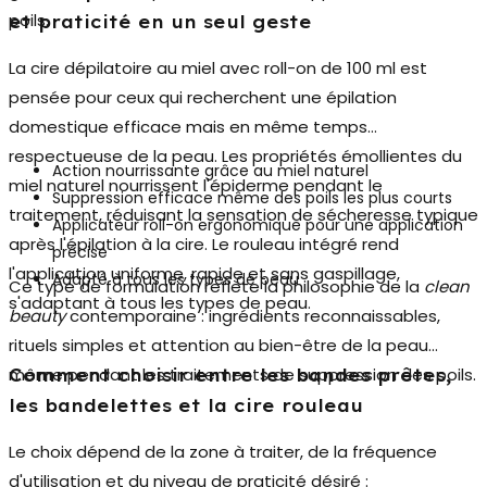
poils.
et praticité en un seul geste
La
cire dépilatoire au miel avec roll-on
de 100 ml est
pensée pour ceux qui recherchent une épilation
domestique efficace mais en même temps
respectueuse de la peau. Les propriétés émollientes du
Action nourrissante grâce au miel naturel
miel naturel nourrissent l'épiderme pendant le
Suppression efficace même des poils les plus courts
traitement, réduisant la sensation de sécheresse typique
Applicateur roll-on ergonomique pour une application
après l'épilation à la cire. Le rouleau intégré rend
précise
l'application uniforme, rapide et sans gaspillage,
Adapté à tous les types de peau
Ce type de formulation reflète la philosophie de la
clean
s'adaptant à tous les types de peau.
beauty
contemporaine : ingrédients reconnaissables,
rituels simples et attention au bien-être de la peau
même pendant les traitements de suppression des poils.
Comment choisir entre les bandes prêtes,
les bandelettes et la cire rouleau
Le choix dépend de la zone à traiter, de la fréquence
d'utilisation et du niveau de praticité désiré :