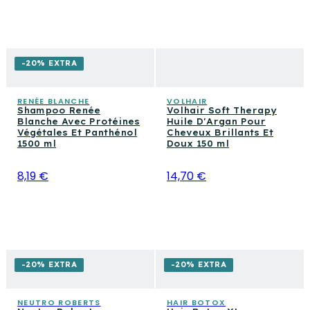
-20% EXTRA
RENÉE BLANCHE
VOLHAIR
Shampoo Renée
Volhair Soft Therapy
Blanche Avec Protéines
Huile D'Argan Pour
Végétales Et Panthénol
Cheveux Brillants Et
1500 ml
Doux 150 ml
8,19 €
14,70 €
-20% EXTRA
-20% EXTRA
NEUTRO ROBERTS
HAIR BOTOX