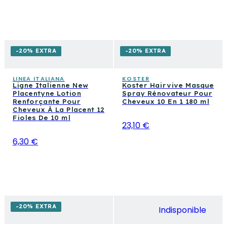
-20% EXTRA
-20% EXTRA
LINEA ITALIANA
KOSTER
Ligne Italienne New
Koster Hairvive Masque
Placentyne Lotion
Spray Rénovateur Pour
Renforçante Pour
Cheveux 10 En 1 180 ml
Cheveux À La Placent 12
Fioles De 10 ml
23,10 €
6,30 €
-20% EXTRA
Indisponible