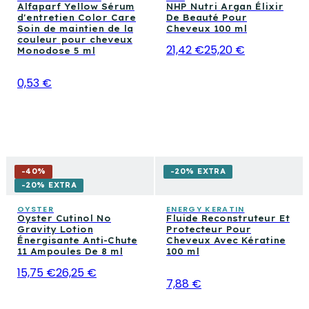
Alfaparf Yellow Sérum
NHP Nutri Argan Élixir
d'entretien Color Care
De Beauté Pour
Soin de maintien de la
Cheveux 100 ml
couleur pour cheveux
21,42 €
25,20 €
Monodose 5 ml
0,53 €
-
40
%
-20% EXTRA
-20% EXTRA
OYSTER
ENERGY KERATIN
Oyster Cutinol No
Fluide Reconstruteur Et
Gravity Lotion
Protecteur Pour
Énergisante Anti-Chute
Cheveux Avec Kératine
11 Ampoules De 8 ml
100 ml
15,75 €
26,25 €
7,88 €