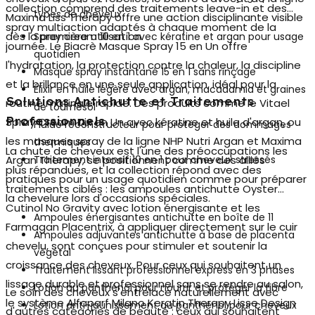
collection comprend des traitements leave-in et des
types de cheveux
Maxima Liss Therapy offre une action disciplinante visible
spray multiaction
adaptés à chaque moment de la
dès la première utilisation.
Spray cream 10 en 1 avec kératine et argan pour usage
journée. Le Biacrè Masque Spray 15 en Un offre
quotidien
l'hydratation, la protection contre la chaleur, la discipline
Masque spray instantané 15 en 1 sans rinçage
et la brillance en une seule application, idéal pour la
Élixir en huile légère avec argan, macadamia et graines
Solutions Antichutte et Traitements
routine matinale rapide. Des produits comme le Vitael
de tournesol
Professionnels
Spray Cream Dix en Un avec kératine et huile d'argan, ou
Fluide reconstructeur pour protéger des dommages
les masques spray de la ligne NHP Nutri Argan et Maxima
thermiques
La chute de cheveux est l'une des préoccupations les
Argan Therapy, se positionnent comme des alliés
Traitement intensif 10 en 1 pour cheveux stressés
plus répandues, et la collection répond avec des
pratiques pour un usage quotidien comme pour préparer
traitements ciblés : les
ampoules antichutte
Oyster
la chevelure lors d'occasions spéciales.
Cutinol No Gravity avec lotion énergisante et les
Ampoules énergisantes antichutte en boîte de 11
Farmagan Placentrix, à appliquer directement sur le cuir
Ampoules adjuvantes antichutte à base de placenta
chevelu, sont conçues pour stimuler et soutenir la
végétal
croissance des cheveux. Pour ceux qui souhaitent un
Traitement lissant professionnel express en 3 phases
lissage durable et professionnel sans se rendre au salon,
Lotion au panthénol pour nourrir et protéger la fibre
Le soin des cheveux s'entrelace naturellement avec
le système Alfaparf Milano Keratin Therapy Lisse Design
Lotion anti-jaunissement au panthénol pour cheveux
d'autres catégories de beauté : ceux qui souhaitent