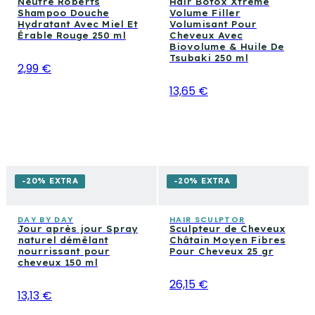
Neutre Roberts
Hair Botox Xtreme
Shampoo Douche
Volume Filler
Hydratant Avec Miel Et
Volumisant Pour
Érable Rouge 250 ml
Cheveux Avec
Biovolume & Huile De
Tsubaki 250 ml
2,99 €
13,65 €
-20% EXTRA
-20% EXTRA
DAY BY DAY
HAIR SCULPTOR
Jour après jour Spray
Sculpteur de Cheveux
naturel démêlant
Châtain Moyen Fibres
nourrissant pour
Pour Cheveux 25 gr
cheveux 150 ml
26,15 €
13,13 €