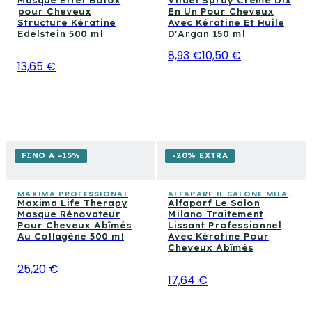
Masque Effet Botox
Vitael Spray Crème Dix
pour Cheveux
En Un Pour Cheveux
Structure Kératine
Avec Kératine Et Huile
Edelstein 500 ml
D'Argan 150 ml
8,93 €
10,50 €
13,65 €
FINO A −15%
-20% EXTRA
MAXIMA PROFESSIONAL
ALFAPARF IL SALONE MILANO
Maxima Life Therapy
Alfaparf Le Salon
Masque Rénovateur
Milano Traitement
Pour Cheveux Abîmés
Lissant Professionnel
Au Collagène 500 ml
Avec Kératine Pour
Cheveux Abîmés
25,20 €
17,64 €