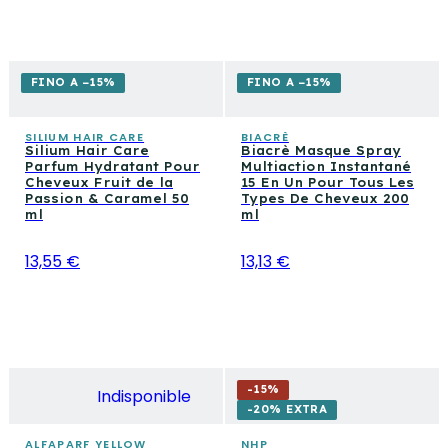
FINO A −15%
FINO A −15%
SILIUM HAIR CARE
BIACRÈ
Silium Hair Care
Biacrè Masque Spray
Parfum Hydratant Pour
Multiaction Instantané
Cheveux Fruit de la
15 En Un Pour Tous Les
Passion & Caramel 50
Types De Cheveux 200
ml
ml
13,55 €
13,13 €
-
15
%
Indisponible
-20% EXTRA
ALFAPARF YELLOW
NHP