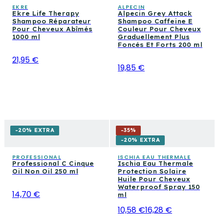
EKRE
ALPECIN
Ekre Life Therapy
Alpecin Grey Attack
Shampoo Réparateur
Shampoo Caffeine E
Pour Cheveux Abîmés
Couleur Pour Cheveux
1000 ml
Graduellement Plus
Foncés Et Forts 200 ml
21,95 €
19,85 €
-20% EXTRA
-
35
%
-20% EXTRA
PROFESSIONAL
ISCHIA EAU THERMALE
Professional C Cinque
Ischia Eau Thermale
Oil Non Oil 250 ml
Protection Solaire
Huile Pour Cheveux
Waterproof Spray 150
14,70 €
ml
10,58 €
16,28 €