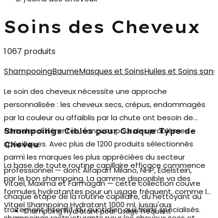
Soins des Cheveux
1 067 produits
Shampooing
Baume
Masques et Soins
Huiles et Soins sa
Le
soin des cheveux
nécessite une approche
personnalisée : les cheveux secs, crépus, endommagés
par la couleur ou affaiblis par la chute ont besoin de
formules différentes, conçues pour des problèmes
Shampoings Ciblés pour Chaque Type de
spécifiques. Avec plus de 1200 produits sélectionnés
Cheveu
parmi les marques les plus appréciées du secteur
La base de toute routine capillaire efficace commence
professionnel — dont Alfaparf Milano, NHP, Edelstein,
par le bon shampoing. La gamme disponible va des
Vitael, Maxima et Farmagan — cette collection couvre
formules hydratantes pour un usage fréquent, comme le
chaque étape de la routine capillaire, du nettoyant au
Vitael Shampoing Hydratant 1000 ml
, jusqu'aux
traitement intensif, du quotidien aux soins spécialisés.
Shampoing hydratant pour usage fréquent
shampoings restructurants pour les cheveux secs et