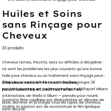
Huiles et Soins
sans Rinçage pour
Cheveux
33 produits
Cheveux ternes, frisottis, secs ou difficiles à discipliner :
ce sont les problèmes les plus courants qu'une bonne
huile pour cheveux
ou un traitement sans rinçage peut
résoudre concrètement. La collection regroupe 29
Cheveux secs et ternes : huiles
produits de marques professionnelles — d'Alfaparf Milano
nourrissantes et restructurantes
à Kérastase, de Wella à Silium — pensés pour nourrir,
Quand la fibre capillaire est déshydratée et dénuée de
lisser, illuminer et protéger tous les types de cheveux,
vitalité, la solution est de reconstituer le film lipidique
sans alourdir.