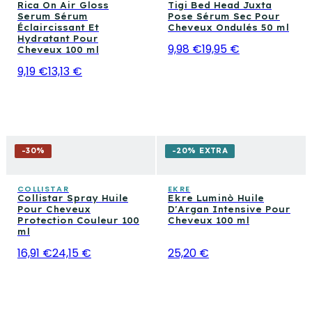
Rica On Air Gloss
Tigi Bed Head Juxta
Serum Sérum
Pose Sérum Sec Pour
Éclaircissant Et
Cheveux Ondulés 50 ml
Hydratant Pour
9,98 €
19,95 €
Cheveux 100 ml
9,19 €
13,13 €
-
30
%
-20% EXTRA
COLLISTAR
EKRE
Collistar Spray Huile
Ekre Luminò Huile
Pour Cheveux
D'Argan Intensive Pour
Protection Couleur 100
Cheveux 100 ml
ml
16,91 €
24,15 €
25,20 €