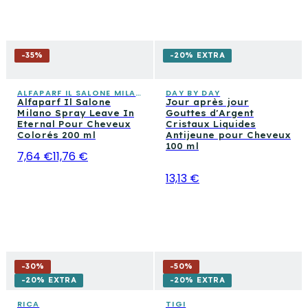
-
35
%
-20% EXTRA
ALFAPARF IL SALONE MILANO
DAY BY DAY
Alfaparf Il Salone
Jour après jour
Milano Spray Leave In
Gouttes d'Argent
Eternal Pour Cheveux
Cristaux Liquides
Colorés 200 ml
Antijeune pour Cheveux
100 ml
7,64 €
11,76 €
13,13 €
-
30
%
-
50
%
-20% EXTRA
-20% EXTRA
RICA
TIGI