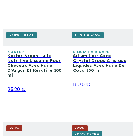
-20% EXTRA
FINO A −15%
KOSTER
SILIUM HAIR CARE
Koster Argan Huile
Silium Hair Care
Nutritive Lissante Pour
Crystal Drops Cristaux
Cheveux Avec Huile
Liquides Avec Huile De
D'Argan Et Kératine 100
Coco 100 ml
ml
16,70 €
25,20 €
-
50
%
-
25
%
-20% EXTRA