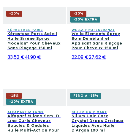
-
20
%
-
20
%
-20% EXTRA
KÉRASTASE PARIS
WELLA PROFESSIONAL
Kérastase Paris Soleil
Wella Elements Spray
Huile Sirène Spray
Soin Démêlant et
Modelant Pour Cheveux
Apaisant Sans Rinçage
Sans Rinçage 150 ml
Pour Cheveux 150 ml
33,52 €
41,90 €
22,09 €
27,62 €
-
15
%
FINO A −15%
-20% EXTRA
ALFAPARF MILANO
SILIUM HAIR CARE
Alfaparf Milano Semi Di
Silium Hair Care
Lino Curls Cheveux
Crystal Drops Cristaux
Bouclés & Ondulés
Liquides Avec Huile
Huile Multi-Action Pour
D'Argan 100 ml