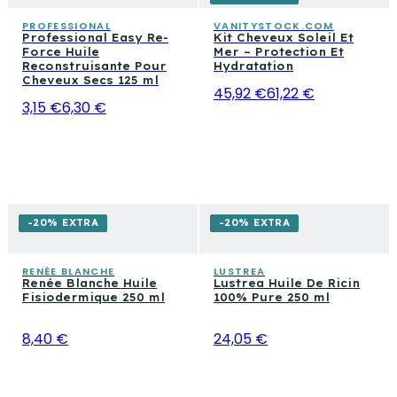
PROFESSIONAL
VANITYSTOCK.COM
Professional Easy Re-
Kit Cheveux Soleil Et
Force Huile
Mer – Protection Et
Reconstruisante Pour
Hydratation
Cheveux Secs 125 ml
45,92 €
61,22 €
3,15 €
6,30 €
-20% EXTRA
-20% EXTRA
RENÉE BLANCHE
LUSTREA
Renée Blanche Huile
Lustrea Huile De Ricin
Fisiodermique 250 ml
100% Pure 250 ml
8,40 €
24,05 €