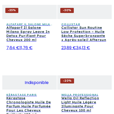
-
35
%
-
30
%
ALFAPARF IL SALONE MILANO
COLLISTAR
Alfaparf Il Salone
Collistar Sun Routine
Milano Spray Leave In
Low Protection – Huile
Detox Purifiant Pour
Sèche Superbronzante
Cheveux 200 ml
+ Après-soleil Aftersun
7,64 €
11,76 €
23,89 €
34,13 €
-
20
%
Indisponible
KÉRASTASE PARIS
WELLA PROFESSIONAL
Kérastase
Wella Oil Reflection
Chronologiste Huile De
Light Huile Légère
Parfum Huile Parfumée
Illuminante Pour
Pour Les Cheveux
Cheveux 100 ml