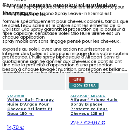
Cheveux exposés au soleil et protection
Giallo agit avec une formule spray facile à appliquer.
Huiles sprays protectrices : barrière antioxydante pour
thermique
Alfaparf Il Salone Milano Spray Leave-In Eternal est
cheveux traités
formulé spécifiquement pour cheveux colorés, tandis que
Le soleil, l'eau salée et le chlore sont les ennemis de la
Collistar Olio Spray garantit la protection de la couleur à
fibre capillaire. Kérastase Soleil Olio Huile Sirène est un
chaque application.
spray modelant sans rinçage pensé pour les cheveux
exposés au soleil, avec une action nourrissante et
Intégrer des huiles et des sans rinçage dans votre routine
protectrice. L'huile spray biphasique d'Alfaparf Semi di
quotidienne signifie donner aux cheveux ce dont ils ont
Lino allie la praticité d'application à une protection
besoin à chaque lavage : nutrition, protection et brillance
complète contre les agents externes, idéale aussi
stable dans le temps. Si tu explores un soin complet,
comme préparation avant les outils à chaleur.
-
15
%
découvre aussi les catégories connexes dédiées aux
-20% EXTRA
shampooings et revitalisants restructurants, aux
VOLHAIR
ALFAPARF MILANO
Volhair Soft Therapy
Alfaparf Milano Huile
masques capillaires nourrissants et aux traitements
Huile D'Argan Pour
Spray Biphase
spécifiques pour le cuir chevelu, pour construire un rituel
Cheveux Brillants Et
Protectrice Pour
Doux 150 ml
Cheveux 125 ml
de soin des cheveux sur mesure.
22,67 €
26,67 €
14,70 €