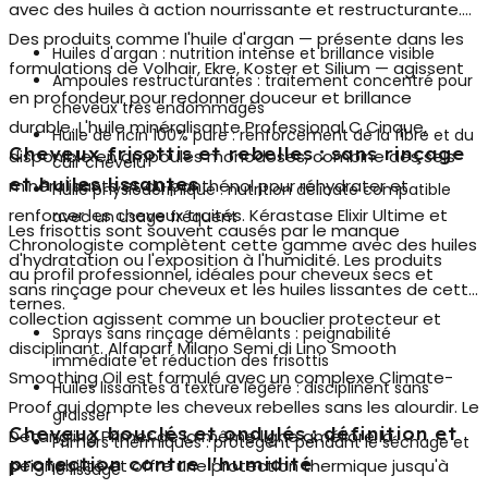
avec des huiles à action nourrissante et restructurante.
Des produits comme l'
huile d'argan
— présente dans les
Huiles d'argan : nutrition intense et brillance visible
formulations de Volhair, Ekre, Koster et Silium — agissent
Ampoules restructurantes : traitement concentré pour
en profondeur pour redonner douceur et brillance
cheveux très endommagés
durable. L'huile minéralisante Professional C Cinque,
Huile de ricin 100% pure : renforcement de la fibre et du
Cheveux frisottis et rebelles : sans rinçage
disponible en ampoules monodoses, combine des sels
cuir chevelu
et huiles lissantes
minéralisants et du panthénol pour réhydrater et
Huile physiodermique : nutrition délicate compatible
renforcer les cheveux traités. Kérastase Elixir Ultime et
avec un usage fréquent
Les frisottis sont souvent causés par le manque
Chronologiste complètent cette gamme avec des huiles
d'hydratation ou l'exposition à l'humidité. Les
produits
au profil professionnel, idéales pour cheveux secs et
sans rinçage pour cheveux
et les huiles lissantes de cette
ternes.
collection agissent comme un bouclier protecteur et
Sprays sans rinçage démêlants : peignabilité
disciplinant. Alfaparf Milano Semi di Lino Smooth
immédiate et réduction des frisottis
Smoothing Oil est formulé avec un complexe Climate-
Huiles lissantes à texture légère : disciplinent sans
Proof qui dompte les cheveux rebelles sans les alourdir. Le
graisser
Cheveux bouclés et ondulés : définition et
Detangling Primer de la même ligne améliore la
Primers thermiques : protègent pendant le séchage et
protection contre l'humidité
peignabilité et offre une protection thermique jusqu'à
le lissage