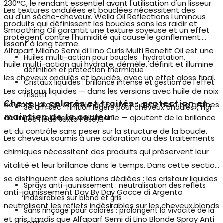
230°C, le rendant essentiel avant l'utilisation d'un lisseur
Les textures ondulées et bouclées nécessitent des
ou d'un sèche-cheveux. Wella Oil Reflections Luminous
produits qui définissent les boucles sans les raidir et
Smoothing Oil garantit une texture soyeuse et un effet
protègent contre l'humidité qui cause le gonflement.
lissant à long terme.
Alfaparf Milano Semi di Lino Curls Multi Benefit Oil est une
Huiles multi-action pour boucles : hydratation,
huile multi-action qui hydrate, démêle, définit et illumine
définition et protection thermique
les cheveux ondulés et bouclés, avec un effet gloss final.
Cristaux liquides : brillance intense et gestion de l'effet
Les
cristaux liquides
— dans les versions avec huile de noix
frisotti
Cheveux colorés et traités : protection et
de coco, argan et amla de Silium, et avec huile de graines
Sérum sec : finition légère pour cheveux ondulés (Tigi
maintien de la couleur
de lin de Professional Hairgenie — ajoutent de la brillance
Bed Head Juxta Pose)
et du contrôle sans peser sur la structure de la boucle.
Les cheveux soumis à une coloration ou des traitements
chimiques nécessitent des produits qui préservent leur
vitalité et leur brillance dans le temps. Dans cette section
se distinguent des solutions dédiées : les
cristaux liquides
Sprays anti-jaunissement : neutralisation des reflets
anti-jaunissement
Day By Day Gocce di Argento
indésirables sur blond et gris
neutralisent les reflets indésirables sur les cheveux blonds
Sans rinçage pour colorés : prolongent la vivacité de la
et gris, tandis que Alfaparf Semi di Lino Blonde Spray Anti
teinte