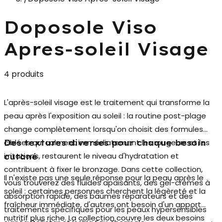
Doposole Viso
Apres-soleil Visage
4 produits
L'
après-soleil visage
est le traitement qui transforme la
peau après l'exposition au soleil : la routine post-plage
change complètement lorsqu'on choisit des formules
ciblées qui calment immédiatement les rougeurs et les
Des textures diverses pour chaque besoin
irritations, restaurent le niveau d'hydratation et
cutané
contribuent à fixer le bronzage. Dans cette collection,
Il n'existe pas une seule réponse pour la peau après le
vous trouverez des fluides apaisants, des gel-crèmes à
soleil : certaines personnes cherchent la légèreté et la
absorption rapide, des baumes réparateurs et des
fraîcheur immédiate, d'autres ont besoin d'un apport
traitements spécifiques pour les peaux hypersensibles
nutritif plus riche. La collection couvre les deux besoins