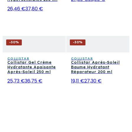
26,46 €
37,80 €
-
30
%
-
30
%
COLLISTAR
COLLISTAR
Collistar Gel Crème
Collistar Après-Soleil
Hydratante Apaisante
Baume Hydratant
Après-Soleil 250 ml
Réparateur 200 ml
25,73 €
36,75 €
19,11 €
27,30 €