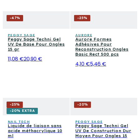
-
47
%
-
25
%
PEGGY SAGE
AURORE
Peggy Sage Techni Gel
Aurore Formes
UV De Base Pour Ongles
Adhésives Pour
15 gr
Reconstruction Ongles
Basic Rect 500 pcs
11,08 €
20,90 €
4,10 €
5,46 €
-
25
%
-
20
%
-20% EXTRA
NAIL TECH
PEGGY SAGE
Liquide de liaison sans
Peggy Sage Techni Gel
acide méthacrylique 10
UV De Construction Dur
ml
Moyen Pour Ongles 15