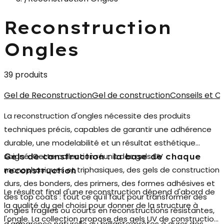
Reconstruction
Ongles
39 produits
Gel de Reconstruction
Gel de construction
Conseils et C
La
reconstruction d'ongles
nécessite des produits
techniques précis, capables de garantir une adhérence
durable, une modelabilité et un résultat esthétique
soigné. Cette collection réunit des gels UV
Gels de construction : la base de chaque
monophasiques et triphasiques, des gels de construction
reconstruction
durs, des bonders, des primers, des formes adhésives et
Le résultat final d'une reconstruction dépend d'abord de
des top coats : tout ce qu'il faut pour transformer des
la qualité du gel choisi pour donner de la structure à
ongles fragiles ou courts en reconstructions résistantes,
l'ongle. La collection propose des
gels UV de construction
d'apparence naturelle ou brillante, prêtes à durer des