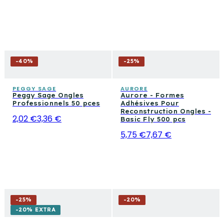
-
40
%
-
25
%
PEGGY SAGE
AURORE
Peggy Sage Ongles
Aurore - Formes
Professionnels 50 pces
Adhésives Pour
Reconstruction Ongles -
2,02 €
3,36 €
Basic Fly 500 pcs
5,75 €
7,67 €
-
25
%
-
20
%
-20% EXTRA