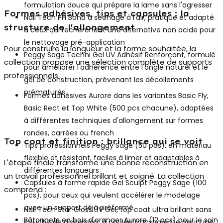
formulation douce qui prépare la lame sans l'agresser
Formes adhésives, tips et capsules : la
Nail Tech PH Bond
à séchage à l'air, pratique et adapté
structure de l'allongement
à ceux qui recherchent une alternative non acide pour
le nettoyage pré-application
Pour construire la longueur et la forme souhaitée, la
Peggy Sage Techni Gel UV Adhésif Renforçant
, formulé
collection propose une sélection complète de supports
pour améliorer l'adhérence entre l'ongle naturel et le
professionnels :
gel de construction, prévenant les décollements
prématurés
Formes adhésives Aurore
dans les variantes Basic Fly,
Basic Rect et Top White (500 pcs chacune), adaptées
à différentes techniques d'allongement sur formes
rondes, carrées ou french
Top coat et finition : brillance qui se voit
Tips professionnels Peggy Sage
(50 pcs), en matériau
flexible et résistant, faciles à limer et adaptables à
L'étape finale transforme une bonne reconstruction en
différentes longueurs
un travail professionnel brillant et soigné. La collection
Capsules à forme rapide Gel Sculpt Peggy Sage
(100
comprend :
pcs), pour ceux qui veulent accélérer le modelage
avec un support déjà préformé
Nail Tech Star Gloss UV Gel
, top coat ultra brillant sans
Bâtonnets en bois d'oranger Aurore
(12 pcs) pour le soin
couche de dispersion, à coulée transparente pour une