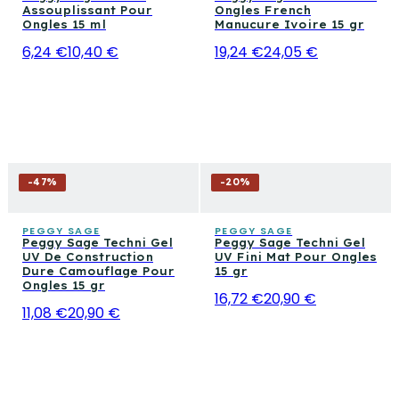
Assouplissant Pour
Ongles French
Ongles 15 ml
Manucure Ivoire 15 gr
6,24 €
10,40 €
19,24 €
24,05 €
-
47
%
-
20
%
PEGGY SAGE
PEGGY SAGE
Peggy Sage Techni Gel
Peggy Sage Techni Gel
UV De Construction
UV Fini Mat Pour Ongles
Dure Camouflage Pour
15 gr
Ongles 15 gr
16,72 €
20,90 €
11,08 €
20,90 €