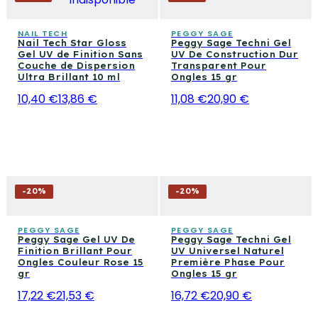
NAIL TECH
PEGGY SAGE
Nail Tech Star Gloss
Peggy Sage Techni Gel
Gel UV de Finition Sans
UV De Construction Dur
Couche de Dispersion
Transparent Pour
Ultra Brillant 10 ml
Ongles 15 gr
10,40 €
13,86 €
11,08 €
20,90 €
-
20
%
-
20
%
PEGGY SAGE
PEGGY SAGE
Peggy Sage Gel UV De
Peggy Sage Techni Gel
Finition Brillant Pour
UV Universel Naturel
Ongles Couleur Rose 15
Première Phase Pour
gr
Ongles 15 gr
17,22 €
21,53 €
16,72 €
20,90 €