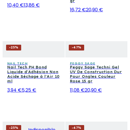
gr
10,40 €
13,86 €
16,72 €
20,90 €
-
25
%
-
47
%
NAIL TECH
PEGGY SAGE
Nail Tech PH Bond
Peggy Sage Techni Gel
Liquide d'Adhésion Non
UV De Construction Dur
Acide Séchage à l'Air 10
Pour Ongles Couleur
ml
Rose 15 gr
3,94 €
5,25 €
11,08 €
20,90 €
-
25
%
-
47
%
Indisponible