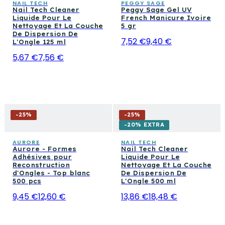
NAIL TECH
PEGGY SAGE
Nail Tech Cleaner
Peggy Sage Gel UV
Liquide Pour Le
French Manicure Ivoire
Nettoyage Et La Couche
5 gr
De Dispersion De
7,52 €
9,40 €
L'Ongle 125 ml
5,67 €
7,56 €
-
25
%
-
25
%
-20% EXTRA
AURORE
NAIL TECH
Aurore - Formes
Nail Tech Cleaner
Adhésives pour
Liquide Pour Le
Reconstruction
Nettoyage Et La Couche
d'Ongles - Top blanc
De Dispersion De
500 pcs
L'Ongle 500 ml
9,45 €
12,60 €
13,86 €
18,48 €