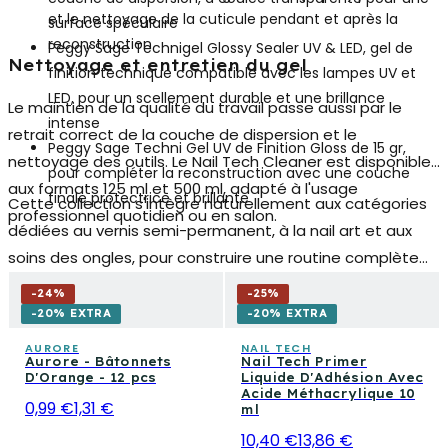
et le nettoyage de la cuticule pendant et après la
surface spéculaire
reconstruction
Peggy Sage Technigel Glossy Sealer UV & LED
, gel de
Nettoyage et entretien du gel
finition technique compatible avec les lampes UV et
LED, pour un scellement durable et une brillance
Le maintien de la qualité du travail passe aussi par le
intense
retrait correct de la couche de dispersion et le
Peggy Sage Techni Gel UV de Finition Gloss
de 15 gr,
nettoyage des outils. Le
Nail Tech Cleaner
est disponible
pour compléter la reconstruction avec une couche
aux formats 125 ml et 500 ml, adapté à l'usage
finale protectrice et brillante
Cette collection s'intègre naturellement aux catégories
professionnel quotidien ou en salon.
dédiées au vernis semi-permanent, à la nail art et aux
soins des ongles, pour construire une routine complète
qui va de la préparation à la décoration jusqu'à
-
24
%
-
25
%
l'entretien. Qu'il s'agisse d'un usage domestique ou
-20% EXTRA
-20% EXTRA
professionnel, les produits rassemblés ici offrent tout ce
AURORE
NAIL TECH
Aurore - Bâtonnets
Nail Tech Primer
qu'il faut pour obtenir des ongles reconstruits résistants,
D'Orange - 12 pcs
Liquide D'Adhésion Avec
bien modelés et visuellement impeccables.
Acide Méthacrylique 10
0,99 €
1,31 €
ml
10,40 €
13,86 €