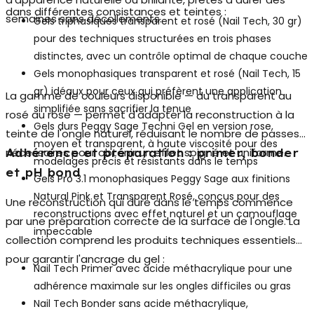
dans différentes consistances et teintes :
semaines sans décollements.
Gels triphasiques
transparent et rosé (Nail Tech, 30 gr)
pour des techniques structurées en trois phases
distinctes, avec un contrôle optimal de chaque couche
Gels monophasiques
transparent et rosé (Nail Tech, 15
gr) idéaux pour ceux qui préfèrent une application
La gamme de couleurs disponible — du transparent au
simplifiée sans sacrifier la tenue
rosé au rose — permet d'adapter la reconstruction à la
Gels durs Peggy Sage Techni Gel
en version rose,
teinte de l'ongle naturel, réduisant le nombre de passes
moyen et transparent, à haute viscosité pour des
nécessaires pour obtenir un effet soigné et uniforme.
Adhérence et préparation : primer, bonder
modelages précis et résistants dans le temps
et pH bond
Gels Pro 3.1 monophasiques Peggy Sage
aux finitions
Natural Pink et Transparent Rosé, conçus pour des
Une reconstruction qui dure dans le temps commence
reconstructions avec effet naturel et un camouflage
par une préparation correcte de la surface de l'ongle. La
impeccable
collection comprend les produits techniques essentiels
pour garantir l'ancrage du gel :
Nail Tech Primer avec acide méthacrylique
pour une
adhérence maximale sur les ongles difficiles ou gras
Nail Tech Bonder sans acide méthacrylique
,