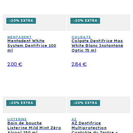
-20% EXTRA
-20% EXTRA
MENTADENT
COLGATE
Mentadent White
Colgate Dentifrice Max
System Dentifrice 100
White Blanc Instantané
ml
Optic 75 ml
2,00 €
2,84 €
-20% EXTRA
-20% EXTRA
LISTERINE
AZ
Bain de bouche
AZ Dentifrice
Listerine Mild Mint Zéro
Multiprotection
Alcool 250 ml
Contrôle du Tartre +