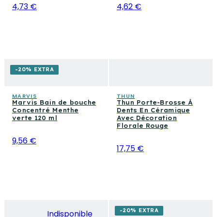
4,73 €
4,62 €
-20% EXTRA
MARVIS
THUN
Marvis Bain de bouche
Thun Porte-Brosse À
Concentré Menthe
Dents En Céramique
verte 120 ml
Avec Décoration
Florale Rouge
9,56 €
17,75 €
-20% EXTRA
Indisponible