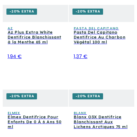
-20% EXTRA
-20% EXTRA
AZ
PASTA DEL CAPITANO
Az Plus Extra White
Pasta Del Capitano
Dentifrice Blanchissant
Dentifrice Au Charbon
à la Menthe 65 ml
Végétal 100 ml
1,94 €
1,37 €
-20% EXTRA
-20% EXTRA
ELMEX
BLANX
Elmex Dentifrice Pour
Blanx O3X Dentifrice
Enfants De 0 À 6 Ans 50
Blanchissant Aux
ml
Lichens Arctiques 75 ml