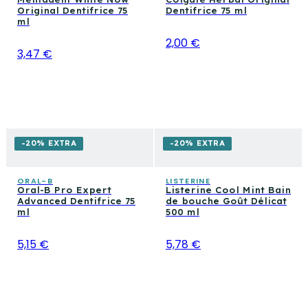
Original Dentifrice 75
Dentifrice 75 ml
ml
2,00 €
3,47 €
-20% EXTRA
-20% EXTRA
ORAL-B
LISTERINE
Oral-B Pro Expert
Listerine Cool Mint Bain
Advanced Dentifrice 75
de bouche Goût Délicat
ml
500 ml
5,15 €
5,78 €