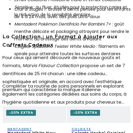
Sensitive
: au fluor, étudiés pour la protection caries et
Oral-B Stages 1
: brosse à dents pensée pour les enfants
la réduction de la sensibilité dentaire
de 4 à 24 mois, avec des poils ultra-doux
Mentadent Pokémon Dentifricio Per Bambini 7+
: goût
menthe délicate et packaging attrayant pour rendre le
La Collection : un Format à Ajouter aux
moment du brossage des dents amusant
Coffrets Cadeaux
Colgate Spazzolino Twister White Medio
: filaments en
spirale pour atteindre toutes les surfaces dentaires
Pour ceux qui aiment découvrir de nouveaux goûts et
formats,
Marvis Flavour Collection
propose un set de 7
dentifrices de 25 ml chacun : une idée cadeau
sophistiquée et originale, en accord avec l'esthétique
Compléter ta routine de soins personnels en explorant
premium qui caractérise la marque italienne.
également les catégories dédiées aux soins du corps, à
l'hygiène quotidienne et aux produits pour cheveux te
permettra de construire un rituel beau
-20% EXTRA
-20% EXTRA
MENTADENT
COLGATE
Mentadent White Now
Colgate Herbal Original