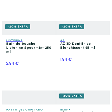
-20% EXTRA
-20% EXTRA
LISTERINE
AZ
Bain de bouche
AZ 3D Dentifrice
Listerine Spearmint 250
Blanchissant 65 ml
ml
1,94 €
2,94 €
-20% EXTRA
PASTA DEL CAPITANO
BLANX