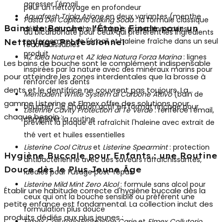
agresser l'émail
pour un nettoyage en profondeur
Aquafresh Tripla Azione
en deux variantes (menthe
Pasta Del Capitano Baking Soda
: la formule classique
Bains de Bouche : l'Étape Finale pour un
délicate et menthe fraîche) : protection caries,
au bicarbonate pour ceux qui préfèrent les ingrédients
renforcement de l'émail et haleine fraîche dans un seul
Nettoyage Professionnel
reconnaissables
produit
AZ Idea Natura
et
AZ Idea Natura Forza Marina
: lignes
Les
bains de bouche
sont le complément indispensable
inspirées par la nature avec des minéraux marins pour
pour atteindre les zones interdentales que la brosse à
renforcer les dents
dents et le dentifrice ne couvrent pas toujours. La
Mentadent White System al Carbone Attivo
(bain de
gamme Listerine et Elmex offre des solutions pour
bouche) : le charbon actif en format rinçage pour
Listerine Cavity Protection al Tè Verde
: renforce l'émail,
chaque besoin :
compléter la routine
prévient la plaque et rafraîchit l'haleine avec extrait de
thé vert et huiles essentielles
Listerine Cool Citrus
et
Listerine Spearmint
: protection
Hygiène Buccale pour Enfants : une Routine
antibactérienne avec des saveurs rafraîchissantes,
Douce dès le Plus Jeune Âge
idéales pour l'usage post-repas
Listerine Mild Mint Zero Alcol
: formule sans alcol pour
Établir une habitude correcte d'hygiène buccale dès la
ceux qui ont la bouche sensible ou préfèrent une
petite enfance est fondamental. La collection inclut des
formulation plus douce
produits dédiés aux plus jeunes :
Elmex Collutorio Protezione Carie
et
Elmex Collutorio