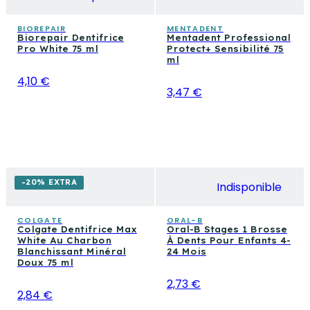
BIOREPAIR
MENTADENT
Biorepair Dentifrice
Mentadent Professional
Pro White 75 ml
Protect+ Sensibilité 75
ml
4,10 €
3,47 €
-20% EXTRA
Indisponible
COLGATE
ORAL-B
Colgate Dentifrice Max
Oral-B Stages 1 Brosse
White Au Charbon
À Dents Pour Enfants 4-
Blanchissant Minéral
24 Mois
Doux 75 ml
2,73 €
2,84 €