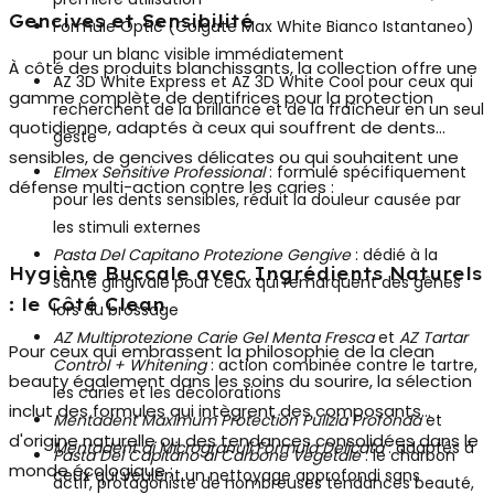
Gencives et Sensibilité
Formule Optic (Colgate Max White Bianco Istantaneo)
pour un blanc visible immédiatement
À côté des produits blanchissants, la collection offre une
AZ 3D White Express et AZ 3D White Cool pour ceux qui
gamme complète de
dentifrices pour la protection
recherchent de la brillance et de la fraîcheur en un seul
quotidienne
, adaptés à ceux qui souffrent de dents
geste
sensibles, de gencives délicates ou qui souhaitent une
Elmex Sensitive Professional
: formulé spécifiquement
défense multi-action contre les caries :
pour les dents sensibles, réduit la douleur causée par
les stimuli externes
Pasta Del Capitano Protezione Gengive
: dédié à la
Hygiène Buccale avec Ingrédients Naturels
santé gingivale pour ceux qui remarquent des gênes
: le Côté Clean
lors du brossage
AZ Multiprotezione Carie Gel Menta Fresca
et
AZ Tartar
Pour ceux qui embrassent la philosophie de la
clean
Control + Whitening
: action combinée contre le tartre,
beauty
également dans les soins du sourire, la sélection
les caries et les décolorations
inclut des formules qui intègrent des composants
Mentadent Maximum Protection Pulizia Profonda
et
d'origine naturelle ou des tendances consolidées dans le
Mentadent ai Microgranuli Formula Delicata
: adaptés à
Pasta Del Capitano al Carbone Vegetale
: le charbon
monde écologique :
ceux qui veulent un nettoyage approfondi sans
actif, protagoniste de nombreuses tendances beauté,