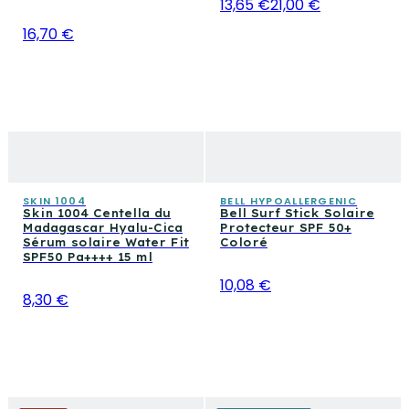
13,65 €
21,00 €
16,70 €
SKIN 1004
BELL HYPOALLERGENIC
Skin 1004 Centella du
Bell Surf Stick Solaire
Madagascar Hyalu-Cica
Protecteur SPF 50+
Sérum solaire Water Fit
Coloré
SPF50 Pa++++ 15 ml
10,08 €
8,30 €