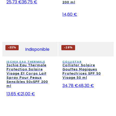
25,73 €
36,75 €
200 ml
14,60 €
-
35
%
-
28
%
Indisponible
ISCHIA EAU THERMALE
COLLISTAR
Ischia Eau Thermale
Collistar Solaire
Protection Solaire
Gouttes Magiques
Visage Et Corps Lait
Protectrices SPF 50
Spray Pour Peaux
Visage 50 ml
Sensibles 50+SPF 200
34,78 €
48,30 €
ml
13,65 €
21,00 €