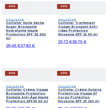
-
30
%
-
30
%
COLLISTAR
COLLISTAR
Collistar Huile Sèche
Collistar Traitement
Super Bronzante
Visage Bronzant Anti-
Hydratante Haute
rides Protection
Protection SPF 30 200
Moyenne SPF 15 50 ml
ml
25,73 €
36,75 €
26,46 €
37,80 €
-
30
%
-
30
%
COLLISTAR
COLLISTAR
Collistar Crème Visage
Collistar Crème Solaire
Bronzante Protection
Protectrice Visage Et
Globale Anti-Âge Haute
Corps Protection
Protection SPF30 50 ml
Moyenne SPF 15 150 ml