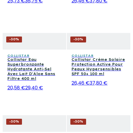
25,73 €
36,75 €
26,46 €
37,80 €
-
30
%
-
30
%
COLLISTAR
COLLISTAR
Collistar Eau
Collistar Crème Solaire
Superbronzante
Protection Active Pour
Hydratante Anti-Sel
Peaux Hypersensibles
Avec Lait D'Aloe Sans
SPF 50+ 100 ml
Filtre 400 ml
26,46 €
37,80 €
20,58 €
29,40 €
-
30
%
-
30
%