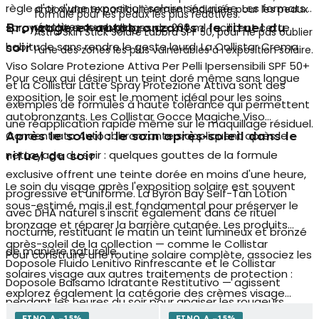
règle d'or d'une exposition solaire sécurisée. Les formats
antioxydante particulièrement indiquée pour les peaux
formulé pour les peaux les plus réactives.
spray et lait en emballages de 200 ml facilitent cette
réactives ou rouges.
Bronzage et autobronzants : le rituel du
Astra Skin Stick Solare Labbra SPF 50, pour ne pas oublier
habitude sans rendre le geste lourd. La Collistar Crema
soir
l'une des zones les plus vulnérables à l'exposition solaire.
Viso Solare Protezione Attiva Per Pelli Ipersensibili SPF 50+
Pour ceux qui désirent un teint doré même sans longue
et la Collistar Latte Spray Protezione Attiva sont des
exposition, le soir est le moment idéal pour les soins
exemples de formules à haute tolérance qui permettent
autobronzants. Les
Collistar Gocce Magiche Viso
une réapplication rapide même sur le maquillage résiduel.
Concentrato Autoabbronzante
s'appliquent après le
Après le soleil : le soin après-soleil dans le
nettoyage du soir : quelques gouttes de la formule
rituel du soir
exclusive offrent une teinte dorée en moins d'une heure,
Le soin du visage après l'exposition solaire est souvent
progressive et uniforme. La Byron Bay Self-Tan Lotion
sous-estimé, mais il est fondamental pour préserver le
avec DHA naturel s'inscrit également dans ce rituel
bronzage et réparer la barrière cutanée. Les
produits
nocturne, restituant le matin un teint lumineux et bronzé
après-soleil
de la collection — comme le Collistar
de manière naturelle.
Pour construire une routine solaire complète, associez les
Doposole Fluido Lenitivo Rinfrescante et le Collistar
solaires visage aux autres traitements de protection :
Doposole Balsamo Idratante Restitutivo — agissent
explorez également la catégorie des
crèmes visage
pendant les heures du soir pour apaiser les rougeurs,
hydratantes
et des
sérums antioxydants
pour renforcer
FINO A −15%
FINO A −15%