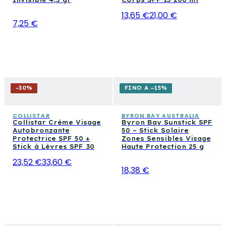
13,65 €
21,00 €
7,25 €
-
30
%
FINO A −15%
COLLISTAR
BYRON BAY AUSTRALIA
Collistar Crème Visage
Byron Bay Sunstick SPF
Autobronzante
50 – Stick Solaire
Protectrice SPF 50 +
Zones Sensibles Visage
Stick à Lèvres SPF 30
Haute Protection 25 g
23,52 €
33,60 €
18,38 €