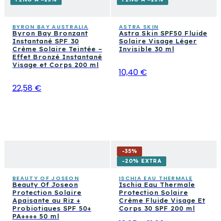
redonner de l'hydratation et prolonger la durée du
la défense cutanée quotidienne, ou découvrez les
bronzage. L'Collistar Acqua Superabbronzante Idratante
solaires corps
pour une protection uniforme de la tête
avec lait d'aloe complète le rituel de ceux qui veulent
BYRON BAY AUSTRALIA
ASTRA SKIN
Byron Bay Bronzant
Astra Skin SPF50 Fluide
aux pieds.
garder la peau douce et la couleur éclatante après
Instantané SPF 30
Solaire Visage Léger
Crème Solaire Teintée –
Invisible 30 ml
chaque exposition.
Effet Bronzé Instantané
Visage et Corps 200 ml
10,40 €
22,58 €
-
35
%
-20% EXTRA
BEAUTY OF JOSEON
ISCHIA EAU THERMALE
Beauty Of Joseon
Ischia Eau Thermale
Protection Solaire
Protection Solaire
Apaisante au Riz +
Crème Fluide Visage Et
Probiotiques SPF 50+
Corps 30 SPF 200 ml
PA++++ 50 ml