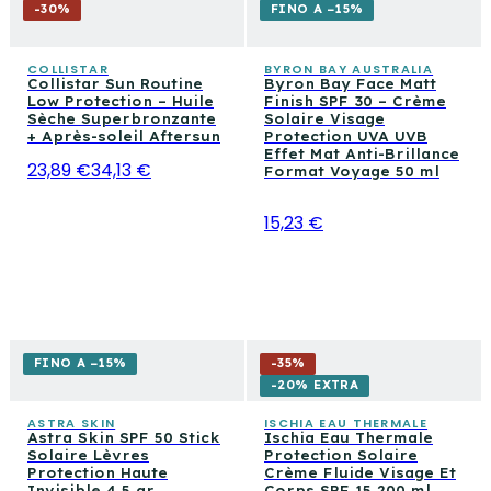
-
30
%
FINO A −15%
COLLISTAR
BYRON BAY AUSTRALIA
Collistar Sun Routine
Byron Bay Face Matt
Low Protection – Huile
Finish SPF 30 – Crème
Sèche Superbronzante
Solaire Visage
+ Après-soleil Aftersun
Protection UVA UVB
Effet Mat Anti-Brillance
23,89 €
34,13 €
Format Voyage 50 ml
15,23 €
FINO A −15%
-
35
%
-20% EXTRA
ASTRA SKIN
ISCHIA EAU THERMALE
Astra Skin SPF 50 Stick
Ischia Eau Thermale
Solaire Lèvres
Protection Solaire
Protection Haute
Crème Fluide Visage Et
Invisible 4,5 gr
Corps SPF 15 200 ml