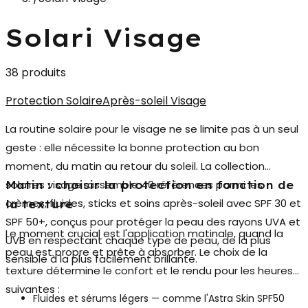
Solari Visage
38 produits
Protection Solaire
Après-soleil Visage
La routine solaire pour le visage ne se limite pas à un seul
geste : elle nécessite la bonne protection au bon
moment, du matin au retour du soleil. La collection
solaires visage
rassemble 40 références parmi les
Matin : choisir la protection en fonction de
crèmes, fluides, sticks et soins après-soleil avec SPF 30 et
la texture
SPF 50+, conçus pour protéger la peau des rayons UVA et
Le moment crucial est l'application matinale, quand la
UVB en respectant chaque type de peau, de la plus
peau est propre et prête à absorber. Le choix de la
sensible à la plus facilement brillante.
texture détermine le confort et le rendu pour les heures
suivantes :
Fluides et sérums légers
— comme l'Astra Skin SPF50