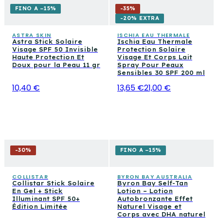
FINO A −15%
-
35
%
-20% EXTRA
ASTRA SKIN
ISCHIA EAU THERMALE
Astra Stick Solaire
Ischia Eau Thermale
Visage SPF 50 Invisible
Protection Solaire
Haute Protection Et
Visage Et Corps Lait
Doux pour la Peau 11 gr
Spray Pour Peaux
Sensibles 30 SPF 200 ml
10,40 €
13,65 €
21,00 €
-
30
%
FINO A −15%
COLLISTAR
BYRON BAY AUSTRALIA
Collistar Stick Solaire
Byron Bay Self-Tan
En Gel + Stick
Lotion – Lotion
Illuminant SPF 50+
Autobronzante Effet
Édition Limitée
Naturel Visage et
Corps avec DHA naturel