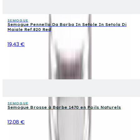
SEMOGUE
Semogue Pennello Da Barba In Setole In Setola Di
Maiale Ref.820 Red
19,43 €
SEMOGUE
Semogue Brosse à Barbe 1470 en Poils Naturels
12,08 €