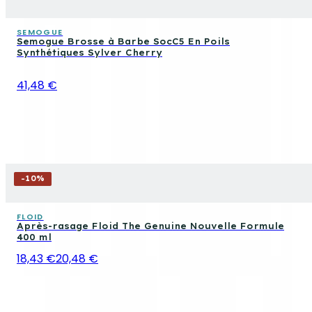
SEMOGUE
Semogue Brosse à Barbe SocC5 En Poils
Synthétiques Sylver Cherry
41,48 €
-
10
%
FLOID
Après-rasage Floid The Genuine Nouvelle Formule
400 ml
18,43 €
20,48 €