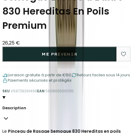
830 Hereditas En Poils
Premium
26,25 €
ME PRÉVENIR
Livraison gratuite à partir de €150
Retours faciles sous 14 jours
Paiements sécurisés et protégés
SKU
VS9739291499
EAN
5608030000110
Description
Le
Pinceau de Rasage Semogue 830 Hereditas en poils