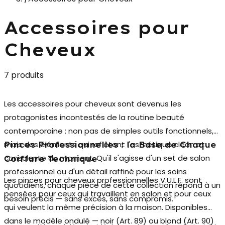
Accessoires pour
Cheveux
7 produits
Les
accessoires pour cheveux
sont devenus les
protagonistes incontestés de la routine beauté
contemporaine : non pas de simples outils fonctionnels,
mais des éléments qui reflètent l'esthétique clean et
Pinces Professionnelles : la Base de Chaque
consciente du moment. Qu'il s'agisse d'un set de salon
Coiffure Technique
professionnel ou d'un détail raffiné pour les soins
Les
pinces pour cheveux professionnelles V.U.L.F.
sont
quotidiens, chaque pièce de cette collection répond à un
pensées pour ceux qui travaillent en salon et pour ceux
besoin précis — sans excès, sans compromis.
qui veulent la même précision à la maison. Disponibles
dans le modèle ondulé — noir (Art. 89) ou blond (Art. 90)