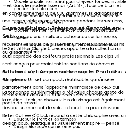
Modèle ondulé noir : idéal pour cheveux foncés, invisible
— et dans le modèle lisse noir (Art. 87), tous de 5 cm et
pendant la coloration
en conditionnements de 500 grammes, ils garantissent
Modèle ondulé blond : parfait pour cheveux clairs, se
une prise stable et antidérapante pendant les sections,
camoufle sur la mèche
Clips de Styling : Précision et Contrôle en
les colorations et les traitements techniques. Le modèle
Modèle lisse noir : prise directe, adapté aux sections
Set
ondulé assure une meilleure adhérence sur la mèche,
rapides
réduisant le risque de glissement même sur cheveux fins
Format professionnel de 500 gr : stock durable pour
Le
Set Jrl Hair Clip de 6 pièces
apporte à la collection un
ou glissants.
usage intensif
outil apprécié des coiffeurs professionnels. Les clips Jrl
sont conçus pour maintenir les sections de cheveux
nettement séparées pendant les coupes et les coiffures
Bandeaux et Accessoires pour la Routine
complexes. Un set compact, réutilisable, qui s'insère
Skincare
parfaitement dans l'approche minimaliste de ceux qui
La tendance du skinimalism a réévalué chaque geste de
recherchent des outils efficaces sans encombrer le
la routine : tenir les cheveux loin du visage est également
poste de travail.
devenu un moment de soin. Le
bandeau pour cheveux
Beter Coffee O'Clock
répond à cette philosophie avec un
Doux sur le front et les tempes
design doux, élastique et visuellement inspiré — pensé
Design élastique qui ne serre pas