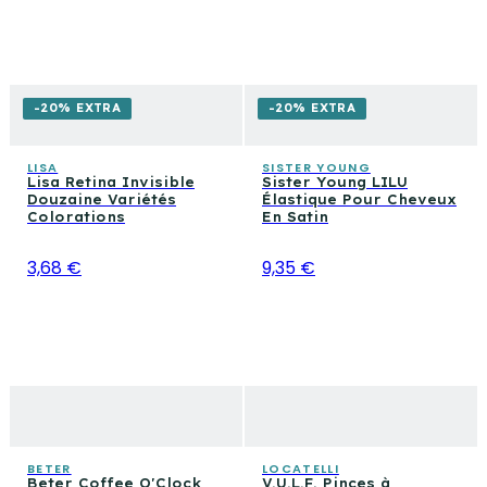
-20% EXTRA
-20% EXTRA
LISA
SISTER YOUNG
Lisa Retina Invisible
Sister Young LILU
Douzaine Variétés
Élastique Pour Cheveux
Colorations
En Satin
3,68 €
9,35 €
BETER
LOCATELLI
Beter Coffee O'Clock
V.U.L.F. Pinces à