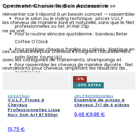
type de cheveu : un outil qui n'a pas besoin de se
Comment Choisir le Bon Accessoire
réinventer car il répond à un besoin concret — rassembler
Pour le salon ou le styling technique :
pinces V.U.L.F.
les cheveux de manière sûre et naturelle, sans que le filet
professionnelles ou Set Jrl Hair Clip
ne se voit.
Pour la routine skincare quotidienne :
bandeau Beter
Coffee O'Clock
Pour protéger cheveux fragiles ou colorés :
élastique en
Les accessoires pour cheveux s'intègrent naturellement
satin Sister Young LILU
avec les catégories de traitements, shampoings et
Pour rassembler les cheveux de manière discrète :
filet
revitalisants pour cheveux, amplifiant les résultats de
invisible Lisa
chaque routine. Un détail qui fait la différence, du lavabo
-
5
%
du coiffeur au miroir de la maison.
-20% EXTRA
LOCATELLI
JRL PROFESSIONAL
V.U.L.F. Pinces à
Ensemble de pinces à
Cheveux
cheveux Jrl de 6 pièces
Professionnelles Lisse
9,48 €
9,98 €
Noir 5cm Art.87 500gr
15,75 €