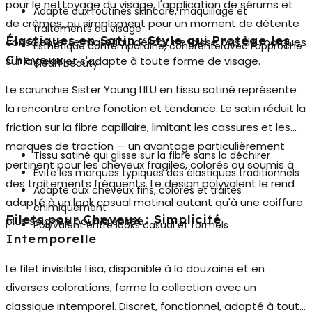
pour le nettoyage du visage, l'application de sérums et
Adapté aux routines skincare, maquillage et
de crèmes, ou simplement pour un moment de détente
traitements du visage
Élastiques en Satin : Style qui Protège les
consciente. Le matériau délicat ne laisse pas de marques
Esthétique contemporaine, cohérente avec l'approche
Cheveux
sur la peau et s'adapte à toute forme de visage.
clean beauty
Le scrunchie Sister Young LILU en tissu satiné représente
la rencontre entre fonction et tendance. Le satin réduit la
friction sur la fibre capillaire, limitant les cassures et les
marques de traction — un avantage particulièrement
Tissu satiné qui glisse sur la fibre sans la déchirer
pertinent pour les cheveux fragiles, colorés ou soumis à
Évite les marques typiques des élastiques traditionnels
des traitements fréquents. Le design polyvalent le rend
Adapté aux cheveux fins, colorés et traités
adapté à un look casual matinal autant qu'à une coiffure
chimiquement
Filets pour Cheveux : Simplicité
plus soignée pour la soirée.
Polyvalent entre looks casual et formels
Intemporelle
Le
filet invisible Lisa
, disponible à la douzaine et en
diverses colorations, ferme la collection avec un
classique intemporel. Discret, fonctionnel, adapté à tout