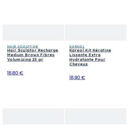
HAIR SCULPTOR
KAREOL
Hair Sculptor Recharge
Kareol Kit Kératine
Medium Brown Fibres
Lissante Extra
Volumizing 25 gr
Hydratante Pour
Cheveux
18,80 €
18,90 €