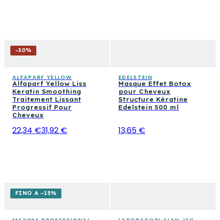
-
30
%
ALFAPARF YELLOW
EDELSTEIN
Alfaparf Yellow Liss
Masque Effet Botox
Keratin Smoothing
pour Cheveux
Traitement Lissant
Structure Kératine
Progressif Pour
Edelstein 500 ml
Cheveux
22,34 €
31,92 €
13,65 €
FINO A −15%