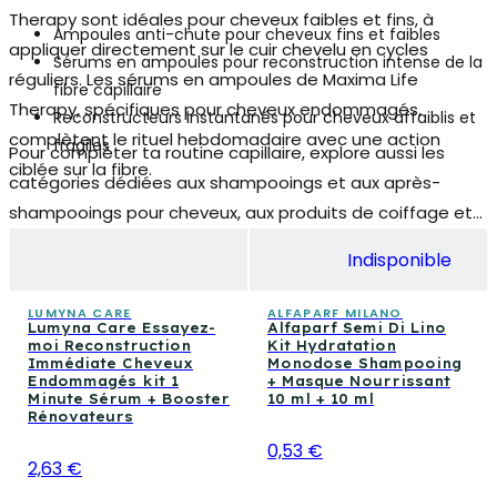
Therapy sont idéales pour cheveux faibles et fins, à
Ampoules anti-chute pour cheveux fins et faibles
appliquer directement sur le cuir chevelu en cycles
Sérums en ampoules pour reconstruction intense de la
réguliers. Les sérums en ampoules de Maxima Life
fibre capillaire
Therapy, spécifiques pour cheveux endommagés,
Reconstructeurs instantanés pour cheveux affaiblis et
complètent le rituel hebdomadaire avec une action
fragiles
Pour compléter ta routine capillaire, explore aussi les
ciblée sur la fibre.
catégories dédiées aux shampooings et aux après-
shampooings pour cheveux, aux produits de coiffage et
aux traitements spécifiques pour le cuir chevelu. Un
Indisponible
parcours complet du lavage à la finition, pensé pour
chaque type de cheveux et chaque moment de la
LUMYNA CARE
ALFAPARF MILANO
Lumyna Care Essayez-
Alfaparf Semi Di Lino
journée.
moi Reconstruction
Kit Hydratation
Immédiate Cheveux
Monodose Shampooing
Endommagés kit 1
+ Masque Nourrissant
Minute Sérum + Booster
10 ml + 10 ml
Rénovateurs
0,53 €
2,63 €