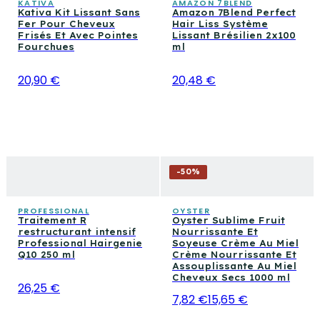
KATIVA
AMAZON 7BLEND
Kativa Kit Lissant Sans
Amazon 7Blend Perfect
Fer Pour Cheveux
Hair Liss Système
Frisés Et Avec Pointes
Lissant Brésilien 2x100
Fourchues
ml
20,90 €
20,48 €
-
50
%
PROFESSIONAL
OYSTER
Traitement R
Oyster Sublime Fruit
restructurant intensif
Nourrissante Et
Professional Hairgenie
Soyeuse Crème Au Miel
Q10 250 ml
Crème Nourrissante Et
Assouplissante Au Miel
Cheveux Secs 1000 ml
26,25 €
7,82 €
15,65 €