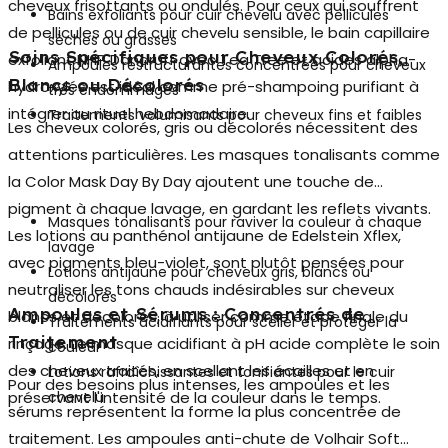
cheveux frisottants ou ondulés. Pour ceux qui souffrent
Bains exfoliants pour cuir chevelu avec pellicules
de pellicules ou de cuir chevelu sensible, le bain capillaire
sèches ou grasses
Soins Spécifiques pour Cheveux Colorés,
exfoliant NHP Dandruff avec Tea Tree et acides alpha-
Ampoules restructurantes concentrées pour cheveux
Blancs ou Décolorés
hydroxylés est idéal comme pré-shampoing purifiant à
très endommagés
intégrer au rituel hebdomadaire.
Traitements volumisants pour cheveux fins et faibles
Les cheveux colorés, gris ou décolorés nécessitent des
attentions particulières. Les
masques tonalisants
comme
la Color Mask Day By Day ajoutent une touche de
pigment à chaque lavage, en gardant les reflets vivants.
Masques tonalisants pour raviver la couleur à chaque
Les lotions au panthénol antijaune de Edelstein Xflex,
lavage
avec pigments bleu-violet, sont plutôt pensées pour
Lotions antijaune pour cheveux gris, blancs ou
neutraliser les tons chauds indésirables sur cheveux
décolorés
Ampoules et Sérums : Concentrés de
blancs et décolorés, à utiliser comme étape finale du
Traitements acidifiants pour sceller et protéger la
Traitement
rinçage. Le masque acidifiant à pH acide complète le soin
couleur
des cheveux traités, en scellant les écailles et en
Lotions rafraîchissantes et tonifiantes pour le cuir
Pour des besoins plus intenses, les ampoules et les
préservant l'intensité de la couleur dans le temps.
chevelu
sérums représentent la forme la plus concentrée de
traitement. Les ampoules anti-chute de Volhair Soft