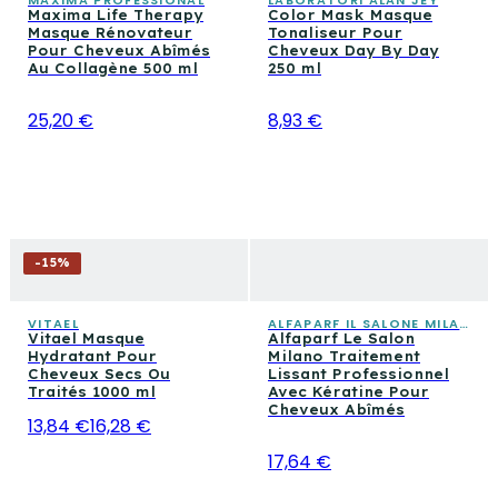
MAXIMA PROFESSIONAL
LABORATORI ALAN JEY
Maxima Life Therapy
Color Mask Masque
Masque Rénovateur
Tonaliseur Pour
Pour Cheveux Abîmés
Cheveux Day By Day
Au Collagène 500 ml
250 ml
25,20 €
8,93 €
-
15
%
VITAEL
ALFAPARF IL SALONE MILANO
Vitael Masque
Alfaparf Le Salon
Hydratant Pour
Milano Traitement
Cheveux Secs Ou
Lissant Professionnel
Traités 1000 ml
Avec Kératine Pour
Cheveux Abîmés
13,84 €
16,28 €
17,64 €