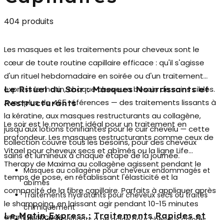
404 produits
Les
masques et les traitements pour cheveux
sont le
cœur de toute routine capillaire efficace : qu'il s'agisse
d'un rituel hebdomadaire en soirée ou d'un traitement
express le matin, chaque cheveu a besoin de soins ciblés.
Le Rituel du Soir : Masques Nourrissants et
Avec plus de 465 références — des traitements lissants à
Restructurants
la kératine, aux masques restructurants au collagène,
Le soir est le moment idéal pour un traitement en
jusqu'aux lotions tonifiantes pour le cuir chevelu — cette
profondeur. Les
masques restructurants
comme ceux de
collection couvre tous les besoins, pour des cheveux
Vitael pour cheveux secs et abîmés ou la ligne Life
sains et lumineux à chaque étape de la journée.
Therapy de Maxima au collagène agissent pendant le
Masques au collagène pour cheveux endommagés et
temps de pose, en rétablissant l'élasticité et la
abîmés
compacité de la fibre capillaire. Parfaits à appliquer après
Traitements hydratants pour cheveux secs ou traités
le shampoing, en laissant agir pendant 10-15 minutes
chimiquement
Le Matin Express : Traitements Rapides et
avant le rinçage.
Masques acidifiants à pH acide pour cheveux colorés,