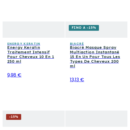
FINO A −15%
ENERGY KERATIN
BIACRÈ
Energy Keratin
Biacrè Masque Spray
Traitement Intensif
Multiaction Instantané
Pour Cheveux 10 En 1
15 En Un Pour Tous Les
250 ml
Types De Cheveux 200
ml
9,98 €
13,13 €
-
15
%