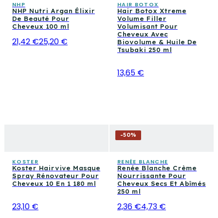
NHP
HAIR BOTOX
NHP Nutri Argan Élixir
Hair Botox Xtreme
De Beauté Pour
Volume Filler
Cheveux 100 ml
Volumisant Pour
Cheveux Avec
21,42 €
25,20 €
Biovolume & Huile De
Tsubaki 250 ml
13,65 €
-
50
%
KOSTER
RENÉE BLANCHE
Koster Hairvive Masque
Renée Blanche Crème
Spray Rénovateur Pour
Nourrissante Pour
Cheveux 10 En 1 180 ml
Cheveux Secs Et Abîmés
250 ml
23,10 €
2,36 €
4,73 €