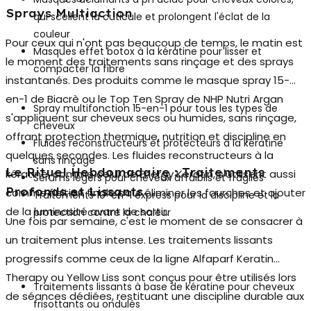
Sprays Multiaction
qui scellent la cuticule et prolongent l'éclat de la
couleur
Pour ceux qui n'ont pas beaucoup de temps, le matin est
Masques effet botox à la kératine pour lisser et
le moment des traitements sans rinçage et des sprays
compacter la fibre
instantanés. Des produits comme le masque spray 15-
en-1 de Biacrè ou le Top Ten Spray de NHP Nutri Argan
Spray multifonction 15-en-1 pour tous les types de
s'appliquent sur cheveux secs ou humides, sans rinçage,
cheveux
offrant protection thermique, nutrition et discipline en
Fluides reconstructeurs et protecteurs à la kératine
quelques secondes. Les fluides reconstructeurs à la
sans rinçage
Le Rituel Hebdomadaire : Traitements
kératine, comme celui de Energy Keratin, s'utilisent aussi
Sérums légers pour cheveux affaiblis et fragiles
Profonds et Lissants
comme finition finale pour éliminer les fourches et ajouter
Traitements 10-en-1 express pour la discipline et la
de la luminosité avant de sortir.
protection contre la chaleur
Une fois par semaine, c'est le moment de se consacrer à
un traitement plus intense. Les
traitements lissants
progressifs
comme ceux de la ligne Alfaparf Keratin
Therapy ou Yellow Liss sont conçus pour être utilisés lors
Traitements lissants à base de kératine pour cheveux
de séances dédiées, restituant une discipline durable aux
frisottants ou ondulés