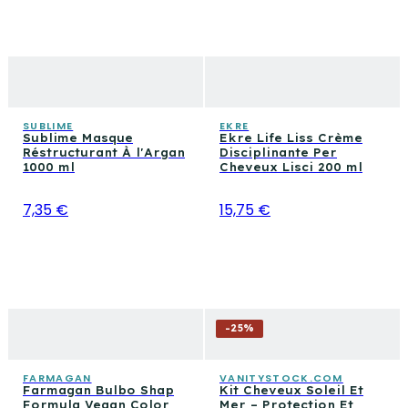
SUBLIME
EKRE
Sublime Masque
Ekre Life Liss Crème
Réstructurant À l'Argan
Disciplinante Per
1000 ml
Cheveux Lisci 200 ml
7,35 €
15,75 €
-
25
%
FARMAGAN
VANITYSTOCK.COM
Farmagan Bulbo Shap
Kit Cheveux Soleil Et
Formula Vegan Color
Mer – Protection Et