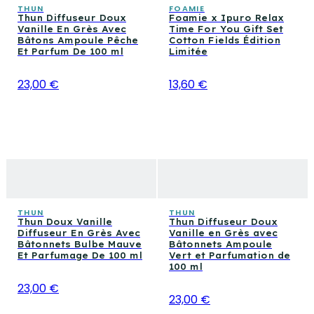
THUN
FOAMIE
Thun Diffuseur Doux
Foamie x Ipuro Relax
Vanille En Grès Avec
Time For You Gift Set
Bâtons Ampoule Pêche
Cotton Fields Édition
Et Parfum De 100 ml
Limitée
23,00 €
13,60 €
THUN
THUN
Thun Doux Vanille
Thun Diffuseur Doux
Diffuseur En Grès Avec
Vanille en Grès avec
Bâtonnets Bulbe Mauve
Bâtonnets Ampoule
Et Parfumage De 100 ml
Vert et Parfumation de
100 ml
23,00 €
23,00 €