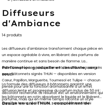
Diffuseurs
d'Ambiance
14 produits
Les
diffuseurs d'ambiance
transforment chaque pièce en
un espace agréable à vivre, en libérant des parfums de
manière continue et sans besoin de flamme. La
collection propose principalement des diffuseurs en
grès
Parfumation graduelle et constante, sans
avec bâtonnets
signés THUN — disponibles en version
souci
Cœur, Papillon, Marguerite, Tournesol et Tulipe — chacun
La formule des diffuseurs à bâtonnets garantit une
pensé pour unir la fonction aromatisante à un effet
diffusion lente et progressive du parfum inclus de
50 ml
:
décoratif recherché. Le résultat est un environnement qui
les bâtonnets en rotin absorbent le liquide et le libèrent
parfume, mais qui en même temps raconte un style
dans l'air heure après heure, sans pics d'intensité ni
Design en grès THUN : complément de