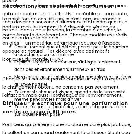
précis.
extinctions soudaines. Le résultat concret est une pièce
décoration, pas seulement parfumeur
qui maintient une note olfactive agréable et constante,
Le point fort de ces diffuseurs n'est pas seulement le
sans devoir se souvenir d'allumer ou d'éteindre quoi que
parfum, mais leur capacité à devenir de véritables
ce soit. Idéaux pour le salon, la chambre à coucher, le
compléments de décoration. Chaque modèle est réalisé
couloir ou la salle de bain.
en grès — un matériau céramique robuste à l'aspect
Cœur
: romantique et délicat, parfait pour la chambre
opaque et naturel — et décoré avec des motifs
à coucher ou un coin intime
iconiques du monde THUN :
Papillon
: léger et harmonieux, s'intègre facilement
dans des environnements lumineux et frais
Marguerite
: gai et solaire, adapté aux salons et cuisines
Chaque diffuseur est pensé comme un objet à exposer :
au style naturel
le changement obtenu ne concerne pas seulement
Tournesol
: chaud et vivace, apporte de la luminosité
l'olfaction, mais aussi l'esthétique de l'environnement.
même pendant les mois d'hiver
Diffuseur électrique pour une parfumation
Tulipe
: élégant et printanier, valorise chaque surface
continue jusqu'à 80 jours
sur laquelle il est posé
Pour ceux qui préfèrent une solution encore plus pratique,
la collection comprend également le
diffuseur électrique