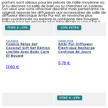
parfum sont idéaux pour les pièces de taille moyenne où
Si tu décores ta salle de bain ou tu cherches un cadeau
l'on veut une note olfactive discrète mais persistante. Le
original, associe les diffuseurs aux accessoires de salle de
diffuseur électrique Ambi Pur est en revanche plus
bain coordonnés ou explore la catégorie des bougies
indiqué pour les espaces plus fréquentés ou pour ceux
parfumées et des parfums pour tissus pour une
qui veulent une parfumation automatique et à long
FINO A −15%
-20% EXTRA
approche multisensorielle du soin de la maison. Pour ceux
terme.
qui aiment prendre soin de leurs environnements
FOAMIE
AMBI PUR
Foamie Relax Set
Ambi Pur Diffuseur
domestiques avec la même attention réservée à leur
Coconut Gift Set Édition
Électrique Recharge
propre skincare, les diffuseurs d'ambiance représentent
Limitée Avec Body Care
Continue 80 Jours
Et Bougie
le premier pas vers une routine olfactive consciente et
5,78 €
agréable chaque jour.
13,60 €
FINO A −15%