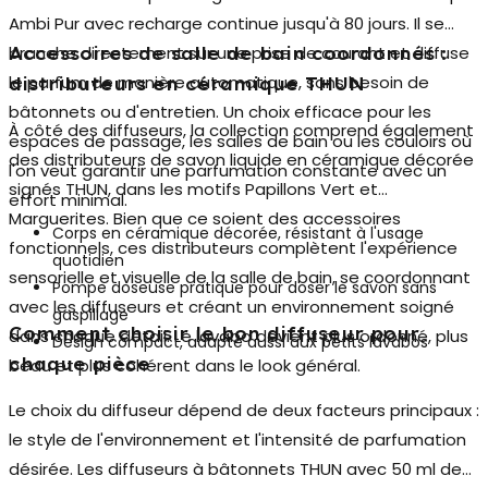
Ambi Pur
avec recharge continue jusqu'à 80 jours. Il se
branche directement sur une prise de courant et diffuse
Accessoires de salle de bain coordonnés :
le parfum de manière automatique, sans besoin de
distributeurs en céramique THUN
bâtonnets ou d'entretien. Un choix efficace pour les
À côté des diffuseurs, la collection comprend également
espaces de passage, les salles de bain ou les couloirs où
des distributeurs de savon liquide en céramique décorée
l'on veut garantir une parfumation constante avec un
signés THUN, dans les motifs Papillons Vert et
effort minimal.
Marguerites. Bien que ce soient des accessoires
Corps en céramique décorée, résistant à l'usage
fonctionnels, ces distributeurs complètent l'expérience
quotidien
sensorielle et visuelle de la salle de bain, se coordonnant
Pompe doseuse pratique pour doser le savon sans
avec les diffuseurs et créant un environnement soigné
gaspillage
Comment choisir le bon diffuseur pour
dans chaque détail. Le lavabo devient plus ordonné, plus
Design compact, adapté aussi aux petits lavabos
chaque pièce
beau et plus cohérent dans le look général.
Le choix du diffuseur dépend de deux facteurs principaux :
le style de l'environnement et l'intensité de parfumation
désirée. Les diffuseurs à bâtonnets THUN avec 50 ml de