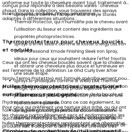
uniforme sur toute la chevelure avant tout traitement à
conçus pour répondre à des besoins variés : cheveux
chaud. Dans la collection, vous trouverez des sprays
lisses, bouclés, ondulés, fins ou volumineux.
Sprays secs
comme l'Alfaparf Milano Style Stories
adaptés à différentes situations :
Thermal Protector, qui n'humidifie pas le cheveu avant
l'utilisation du lisseur et contient des ingrédients aux
propriétés photoprotectrices.
Thermoprotecteurs pour cheveux bouclés
Sprays à effet lissant
comme le Koster Energy Liss Iron
et ondulés
et le Professional Xmode Finishing Sleek Iron Spray,
idéaux pour ceux qui souhaitent réduire l'effet frisottis
Ceux qui ont les cheveux bouclés savent que la chaleur
et obtenir une chevelure plus douce et lumineuse en
est l'ennemie de la définition. Le
Ghd Curly Ever After
une seule étape.
Spray Termo Protettivo
est formulé spécifiquement pour
Sprays bi-phasiques
comme le Wella EIMI Thermal
protéger les boucles pendant le séchage ou la définition
Huiles thermoprotectrices : protection et
Image, qui combinent une phase aqueuse et une
avec diffuseur, en maintenant la forme de la boucle et
nutrition en un seul geste
phase huileuse pour une protection profonde et une
l'hydratation sans alourdir. Dans ce cas également, la
hydratation équilibrée.
Pour ceux qui préfèrent une texture plus riche, ou qui ont
formule légère garantit la praticité dans l'utilisation
Sprays enrichis d'ingrédients fonctionnels
comme le
les cheveux particulièrement secs et endommagés, les
Maxima Fiber Pro 3.5, formulé avec de la kératine, du
quotidienne, montrant combien cette catégorie de
huiles thermoprotectrices
représentent une alternative
collagène, de l'acide hyaluronique et de l'hydrolysé de
produits sait s'adapter à des types de cheveux très
efficace aux sprays. Le Kérastase Curl Manifesto Huile
Combien de protection faut-il vraiment ?