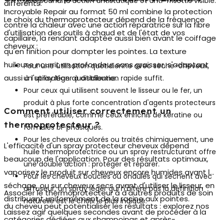
soie pour une action antistatique et anti-frisottis visible.
différents.
Incroyable Repair au format 50 ml combine la protection
Le choix du thermoprotecteur dépend de la fréquence
contre la chaleur avec une action réparatrice sur la fibre
d'utilisation des outils à chaud et de l'état de vos
capillaire, la rendant adaptée aussi bien avant le coiffage
cheveux :
qu'en finition pour dompter les pointes. La texture
huileuse nourrit en profondeur sans graisser, s'adaptant
Pour une utilisation quotidienne avec sèche-cheveux,
aussi à l'utilisation quotidienne.
un spray léger à distribution rapide suffit.
Pour ceux qui utilisent souvent le lisseur ou le fer, un
produit à plus forte concentration d'agents protecteurs
Comment utiliser correctement un
est préférable, comme ceux enrichis de kératine ou
thermoprotecteur ?
formulés bi-phasiques.
Pour les cheveux colorés ou traités chimiquement, une
L'efficacité d'un
spray protecteur cheveux
dépend
huile thermoprotectrice ou un spray restructurant offre
beaucoup de l'application. Pour des résultats optimaux,
une double action : protéger et réparer.
vaporisez le produit sur cheveux encore humides avant le
Pour les cheveux bouclés ou ondulés qui sèchent avec
séchage, ou sur cheveux secs avant d'utiliser le lisseur, en
diffuseur, un spray léger qui n'altère pas la définition
Associer le thermoprotecteur à d'autres produits de soin
distribuant uniformément de la racine aux pointes.
naturelle est le choix le plus indiqué.
du cheveu peut potentialiser les résultats : explorez nos
Laissez agir quelques secondes avant de procéder à la
catégories dédiées aux shampoings et après-