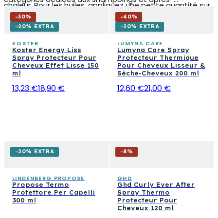
chaleur. Pour les huiles, appliquez une petite quantité sur
shampoings pour cheveux endommagés, aux masques
les longueurs, en évitant les racines pour ne pas alourdir.
-
30
%
-
40
%
restructurants et aux sérums pour les pointes pour
-20% EXTRA
-20% EXTRA
construire une routine complète qui part du nettoyage
KOSTER
LUMYNA CARE
Koster Energy Liss
Lumyna Care Spray
et arrive au coiffage. Si vous recherchez des produits
Spray Protecteur Pour
Protecteur Thermique
pour la définition des boucles, la section mousses et
Cheveux Effet Lisse 150
Pour Cheveux Lisseur &
ml
Sèche-Cheveux 200 ml
crèmes coiffantes peut également compléter votre
13,23 €
18,90 €
12,60 €
21,00 €
routine beauté.
-20% EXTRA
-
8
%
LINDENBERG PROPOSE
GHD
Propose Termo
Ghd Curly Ever After
Protettore Per Capelli
Spray Thermo
300 ml
Protecteur Pour
Cheveux 120 ml