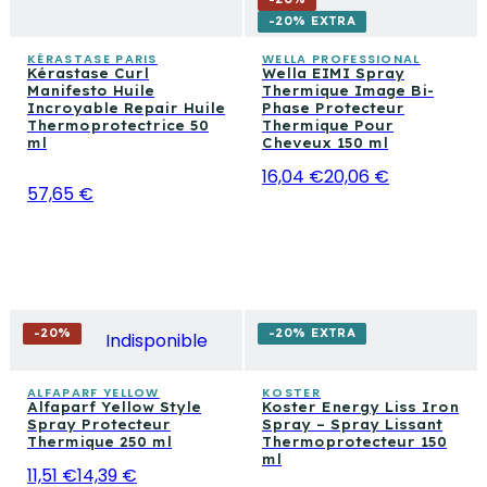
-20% EXTRA
KÉRASTASE PARIS
WELLA PROFESSIONAL
Kérastase Curl
Wella EIMI Spray
Manifesto Huile
Thermique Image Bi-
Incroyable Repair Huile
Phase Protecteur
Thermoprotectrice 50
Thermique Pour
ml
Cheveux 150 ml
16,04 €
20,06 €
57,65 €
-
20
%
-20% EXTRA
Indisponible
ALFAPARF YELLOW
KOSTER
Alfaparf Yellow Style
Koster Energy Liss Iron
Spray Protecteur
Spray – Spray Lissant
Thermique 250 ml
Thermoprotecteur 150
ml
11,51 €
14,39 €