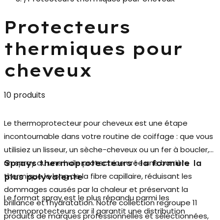
Protecteurs
thermiques pour
cheveux
10 produits
Le
thermoprotecteur pour cheveux
est une étape
incontournable dans votre routine de coiffage : que vous
utilisiez un lisseur, un sèche-cheveux ou un fer à boucler,
un spray ou une huile protectrice crée une barrière
Sprays thermoprotecteurs : la formule la
thermique le long de la fibre capillaire, réduisant les
plus polyvalente
dommages causés par la chaleur et préservant la
Le format spray est le plus répandu parmi les
brillance et l'hydratation. Notre collection regroupe 11
thermoprotecteurs car il garantit une distribution
produits de marques professionnelles et sélectionnées,