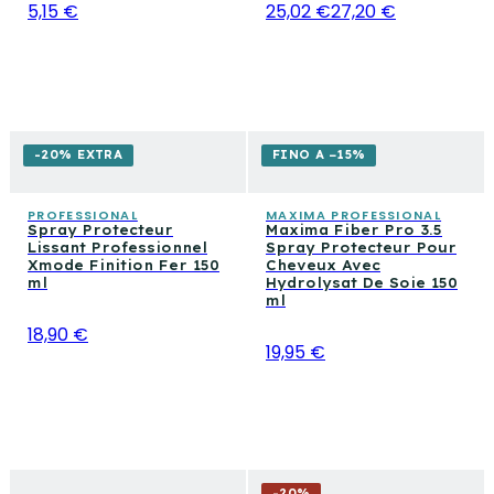
5,15 €
25,02 €
27,20 €
-20% EXTRA
FINO A −15%
PROFESSIONAL
MAXIMA PROFESSIONAL
Spray Protecteur
Maxima Fiber Pro 3.5
Lissant Professionnel
Spray Protecteur Pour
Xmode Finition Fer 150
Cheveux Avec
ml
Hydrolysat De Soie 150
ml
18,90 €
19,95 €
-
20
%