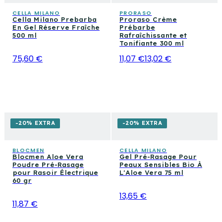
CELLA MILANO
PRORASO
Cella Milano Prebarba
Proraso Crème
En Gel Réserve Fraîche
Prébarbe
500 ml
Rafraîchissante et
Tonifiante 300 ml
75,60 €
11,07 €
13,02 €
-20% EXTRA
-20% EXTRA
BLOCMEN
CELLA MILANO
Blocmen Aloe Vera
Gel Pré-Rasage Pour
Poudre Pré-Rasage
Peaux Sensibles Bio À
pour Rasoir Électrique
L'Aloe Vera 75 ml
60 gr
13,65 €
11,87 €