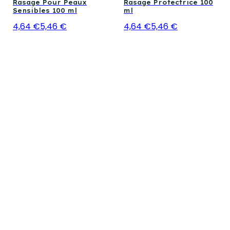
Rasage Pour Peaux
Rasage Protectrice 100
Sensibles 100 ml
ml
4,64 €
5,46 €
4,64 €
5,46 €