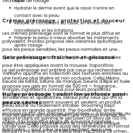
technique de rasage.
lame
Hydrater le derme avant que le rasoir n'entre en
contact avec la peau
Crèmes prérasage : protection et douceur
Réduire le frottement du rasoir, en limitant les
microlésions et les irritations
Les
crèmes prérasage
sont le format le plus diffus et
Préparer la peau à mieux absorber les traitements
polyvalent. Proraso propose des variantes spécifiques
après-rasage
pour les peaux sensibles, les peaux normales et une
option rafraîchissante à la menthe, toutes formulées
Gels prérasage : fraîcheur et glissance
pour être appliquées avant la mousse. Saponificio
Le
gel prérasage
est préféré par ceux qui recherchent
Varesino apporte en collection des textures enrichies au
une texture plus légère et non occlusive. Cella Milano
beurre de karité, beurre de mangue, beurre d'illipé et huile
propose ses gels en format de 500 ml — fragrance
d'argan, ingrédients connus pour leurs propriétés
Buongiorno au Bois de Santal et Riserva Fresco — pensés
Huiles prérasage : nutrition profonde pour
émollientes et apaisantes, idéaux pour ceux qui ont la
pour ceux qui se rasent souvent et veulent un produit
peaux sèches
peau sèche ou facilement irritable. Grooming Dept
efficace en grande quantité. The Goodfellas' Smile
propose plutôt des crèmes parfumées — à la lavande, au
Pour les peaux qui nécessitent une nutrition intense, les
apporte dans sa gamme le gel Dawn Of Glory de 150 ml,
citron, à la fragrance Mojito et à la note tropicale
huiles prérasage
représentent le choix le plus indiqué.
tandis que Cella propose aussi des références en format
Rainforest — pour ceux qui recherchent aussi une
Morgan's Pre Shave Oil et Kèlite Man Pre Shave Oil offrent