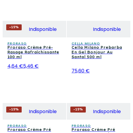
-
15
%
Indisponible
Indisponible
PRORASO
CELLA MILANO
Proraso Crème Pré-
Cella Milano Prebarba
Rasage Rafraîchissante
En Gel Bonjour Au
100 ml
Santal 500 ml
4,64 €
5,46 €
75,60 €
-
15
%
-
15
%
Indisponible
Indisponible
PRORASO
PRORASO
Proraso Crème Pré
Proraso Crème Pré