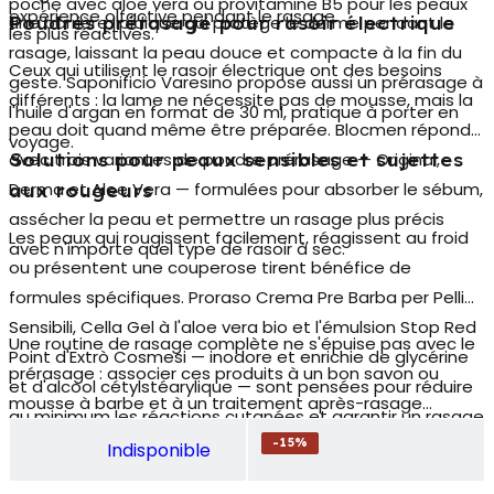
poche avec aloe vera ou provitamine B5 pour les peaux
expérience olfactive pendant le rasage.
une barrière lipidique qui protège le derme pendant le
Poudres prérasage pour rasoir électrique
les plus réactives.
rasage, laissant la peau douce et compacte à la fin du
Ceux qui utilisent le
rasoir électrique
ont des besoins
geste. Saponificio Varesino propose aussi un prérasage à
différents : la lame ne nécessite pas de mousse, mais la
l'huile d'argan en format de 30 ml, pratique à porter en
peau doit quand même être préparée. Blocmen répond
voyage.
avec trois variantes de poudre prérasage — Original,
Solutions pour peaux sensibles et sujettes
Derma et Aloe Vera — formulées pour absorber le sébum,
aux rougeurs
assécher la peau et permettre un rasage plus précis
Les peaux qui rougissent facilement, réagissent au froid
avec n'importe quel type de rasoir à sec.
ou présentent une couperose tirent bénéfice de
formules spécifiques. Proraso Crema Pre Barba per Pelli
Sensibili, Cella Gel à l'aloe vera bio et l'émulsion Stop Red
Une routine de rasage complète ne s'épuise pas avec le
Point d'Extrò Cosmesi — inodore et enrichie de glycérine
prérasage : associer ces produits à un bon
savon ou
et d'alcool cétylstéarylique — sont pensées pour réduire
mousse à barbe
et à un traitement après-rasage
au minimum les réactions cutanées et garantir un rasage
apaisant permet d'obtenir des résultats optimaux, de
confortable même aux peaux les plus délicates.
-
15
%
Indisponible
protéger la barrière cutanée et de prévenir l'effet
piquant désagréable. Explorez aussi les catégories