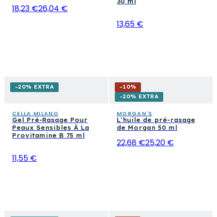
30 ml
18,23 €
26,04 €
13,65 €
-20% EXTRA
-
10
%
-20% EXTRA
CELLA MILANO
MORGAN'S
Gel Pré-Rasage Pour
L'huile de pré-rasage
Peaux Sensibles À La
de Morgan 50 ml
Provitamine B 75 ml
22,68 €
25,20 €
11,55 €