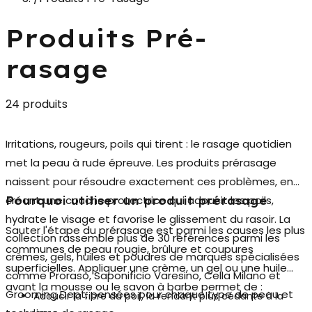
Produits Pré-
rasage
24 produits
Irritations, rougeurs, poils qui tirent : le rasage quotidien
met la peau à rude épreuve. Les
produits prérasage
naissent pour résoudre exactement ces problèmes, en
créant une couche protectrice qui adoucit les poils,
Pourquoi utiliser un produit prérasage
hydrate le visage et favorise le glissement du rasoir. La
Sauter l'étape du prérasage est parmi les causes les plus
collection rassemble plus de 30 références parmi les
communes de peau rougie, brûlure et coupures
crèmes, gels, huiles et poudres de marques spécialisées
superficielles. Appliquer une crème, un gel ou une huile
comme Proraso, Saponificio Varesino, Cella Milano et
avant la mousse ou le savon à barbe permet de :
Grooming Dept, pensées pour chaque type de peau et
Adoucir la fibre du poil, la rendant plus cédante à la