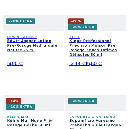
-20% EXTRA
-
20
%
-20% EXTRA
EDWIN JAGGER
KIEPE
Edwin Jagger Lotion
Kiepe Professional
Pré-Rasage Hydratante
Précision Maison Pré
Neutre 75 ml
Rasage Zones Intimes
Délicates 50 ml
19,95 €
13,44 €
16,80 €
-
30
%
-20% EXTRA
-20% EXTRA
KÈLITE MAN
SAPONIFICIO VARESINO
Kèlite Man Huile Pré-
Saponificio Varesino
Rasage Barbe 50 ml
Prebarba Huile D'Argan