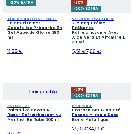
-20% EXTRA
-
30
%
-20% EXTRA
THE GOODFELLAS' SMILE
VIELONG SPAIN 1940
Le Sourire des
Vielong Crème
Goodfellas Prébarbe En
Prébarbe
Gel Aube de Gloire 150
Rafraîchissante Avec
ml
Aloe Vera Et Vitamine E
60 ml
11,55 €
5,51 €
7,88 €
-
15
%
Indisponible
-20% EXTRA
PALMOLIVE
PRORASO
Palmolive Savon À
Proraso Set Gino Pré-
Raser Rafraîchissant Au
Rasage Miracle Dans
Menthol En Tube 100 ml
Boîte Métallique
29,01 €
34,13 €
3,15 €