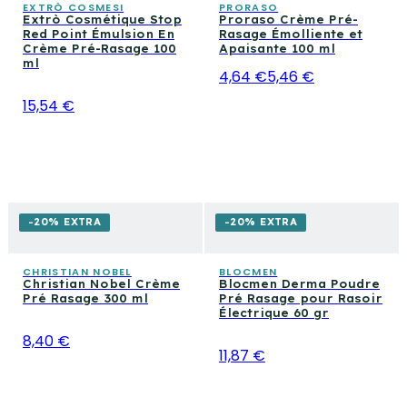
EXTRÒ COSMESI
PRORASO
Extrò Cosmétique Stop
Proraso Crème Pré-
dédiées aux après-rasages, aux blaireau de rasage et
Red Point Émulsion En
Rasage Émolliente et
aux accessoires pour le rasage traditionnel pour
Crème Pré-Rasage 100
Apaisante 100 ml
ml
construire une routine sur mesure.
4,64 €
5,46 €
15,54 €
-20% EXTRA
-20% EXTRA
CHRISTIAN NOBEL
BLOCMEN
Christian Nobel Crème
Blocmen Derma Poudre
Pré Rasage 300 ml
Pré Rasage pour Rasoir
Électrique 60 gr
8,40 €
11,87 €