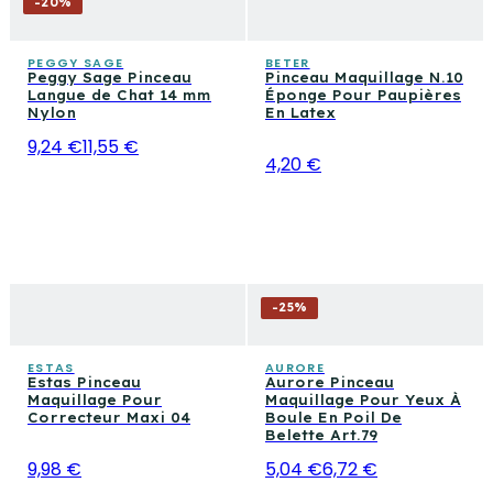
-
20
%
PEGGY SAGE
BETER
Peggy Sage Pinceau
Pinceau Maquillage N.10
Langue de Chat 14 mm
Éponge Pour Paupières
Nylon
En Latex
9,24 €
11,55 €
4,20 €
-
25
%
ESTAS
AURORE
Estas Pinceau
Aurore Pinceau
Maquillage Pour
Maquillage Pour Yeux À
Correcteur Maxi 04
Boule En Poil De
Belette Art.79
9,98 €
5,04 €
6,72 €