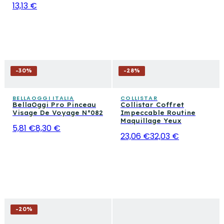
13,13 €
-
30
%
-
28
%
BELLAOGGI ITALIA
COLLISTAR
BellaOggi Pro Pinceau
Collistar Coffret
Visage De Voyage N°082
Impeccable Routine
Maquillage Yeux
5,81 €
8,30 €
23,06 €
32,03 €
-
20
%