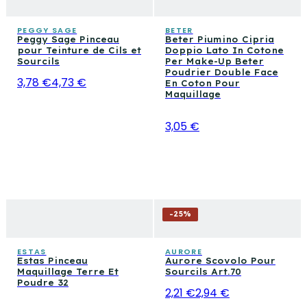
ombres à paupières et palettes yeux, et produits pour le
pièces individuelles sélectionnées selon les besoins, sans
contourage. Une bonne collection de brosses, associée
chevauchements inutiles.
PEGGY SAGE
BETER
Peggy Sage Pinceau
Beter Piumino Cipria
aux bons produits de maquillage, est la base de toute
pour Teinture de Cils et
Doppio Lato In Cotone
routine de maquillage efficace.
Sourcils
Per Make-Up Beter
Poudrier Double Face
3,78 €
4,73 €
En Coton Pour
Maquillage
3,05 €
-
25
%
ESTAS
AURORE
Estas Pinceau
Aurore Scovolo Pour
Maquillage Terre Et
Sourcils Art.70
Poudre 32
2,21 €
2,94 €