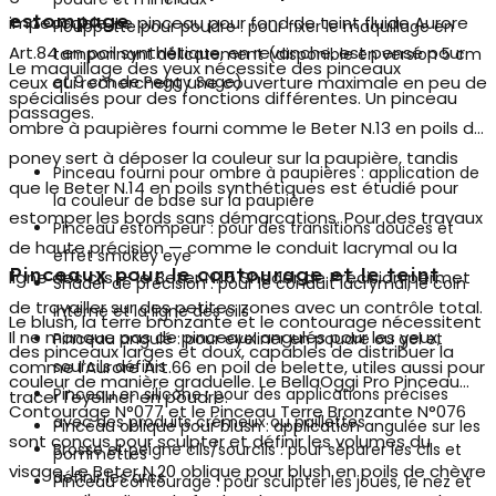
estompage
impeccable. Le pinceau pour fond de teint fluide Aurore
Houppette pour poudre : pour fixer le maquillage en
Art.84 en poil synthétique, en revanche, est pensé pour
tamponnant délicatement (disponible en version 5 cm
Le maquillage des yeux nécessite des pinceaux
ceux qui recherchent une couverture maximale en peu de
et 9 cm de Peggy Sage)
spécialisés pour des fonctions différentes. Un
pinceau
passages.
ombre à paupières
fourni comme le Beter N.13 en poils de
poney sert à déposer la couleur sur la paupière, tandis
Pinceau fourni pour ombre à paupières : application de
que le Beter N.14 en poils synthétiques est étudié pour
la couleur de base sur la paupière
estomper les bords sans démarcations. Pour des travaux
Pinceau estompeur : pour des transitions douces et
de haute précision — comme le conduit lacrymal ou la
effet smokey eye
Pinceaux pour le contourage et le teint
ligne des cils — le Beter N.15 Shader de Précision permet
Shader de précision : pour le conduit lacrymal, le coin
de travailler sur des petites zones avec un contrôle total.
interne et la ligne des cils
Le blush, la terre bronzante et le contourage nécessitent
Il ne manque pas de pinceaux angulés pour les yeux,
Pinceau angulé : pour eyeliner en poudre ou gel et
des pinceaux larges et doux, capables de distribuer la
comme l'Aurore Art.66 en poil de belette, utiles aussi pour
sourcils définis
couleur de manière graduelle. Le BellaOggi Pro Pinceau
Pinceau en silicone : pour des applications précises
tracer l'eyeliner en poudre.
Contourage N°077 et le Pinceau Terre Bronzante N°076
avec des produits crémeux ou paillettes
Pinceau oblique pour blush : application angulée sur les
sont conçus pour sculpter et définir les volumes du
Brosse et peigne cils/sourcils : pour séparer les cils et
pommettes
visage. Le Beter N.20 oblique pour blush en poils de chèvre
définir les arcs
Pinceau contourage : pour sculpter les joues, le nez et