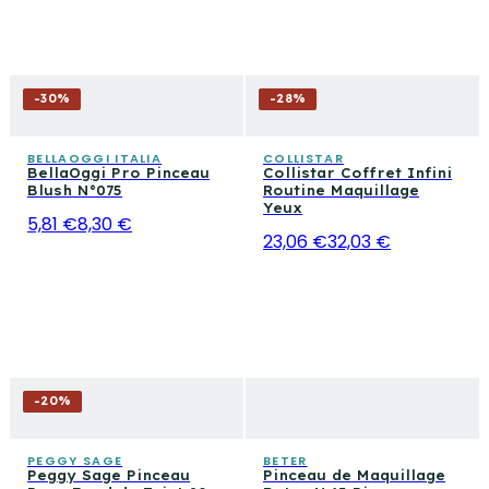
-
30
%
-
28
%
BELLAOGGI ITALIA
COLLISTAR
BellaOggi Pro Pinceau
Collistar Coffret Infini
Blush N°075
Routine Maquillage
Yeux
5,81 €
8,30 €
23,06 €
32,03 €
-
20
%
PEGGY SAGE
BETER
Peggy Sage Pinceau
Pinceau de Maquillage