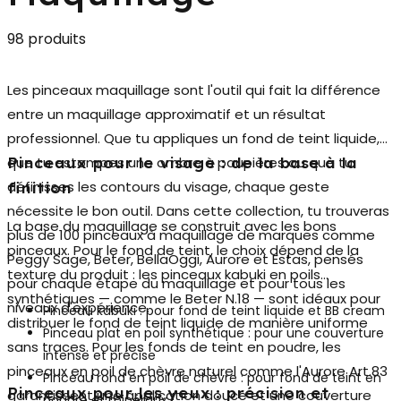
98 produits
Les
pinceaux maquillage
sont l'outil qui fait la différence
entre un maquillage approximatif et un résultat
professionnel. Que tu appliques un fond de teint liquide,
que tu estompes une ombre à paupières ou que tu
Pinceaux pour le visage : de la base à la
définisses les contours du visage, chaque geste
finition
nécessite le bon outil. Dans cette collection, tu trouveras
La base du maquillage se construit avec les bons
plus de 100 pinceaux à maquillage de marques comme
pinceaux. Pour le
fond de teint
, le choix dépend de la
Peggy Sage, Beter, BellaOggi, Aurore et Estas, pensés
texture du produit : les pinceaux kabuki en poils
pour chaque étape du maquillage et pour tous les
synthétiques — comme le Beter N.18 — sont idéaux pour
niveaux d'expérience.
Pinceau kabuki : pour fond de teint liquide et BB cream
distribuer le fond de teint liquide de manière uniforme
Pinceau plat en poil synthétique : pour une couverture
sans traces. Pour les fonds de teint en poudre, les
intense et précise
pinceaux en poil de chèvre naturel comme l'Aurore Art.83
Pinceau rond en poil de chèvre : pour fond de teint en
Pinceaux pour les yeux : précision et
garantissent une application douce et une couverture
poudre et minéraux