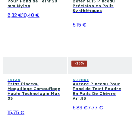
Pour Fond de Teint 20
Beter N.15 Pinceau
mm Nylon
Précision en Poils
Synthétiques
8,32 €
10,40 €
5,15 €
-
25
%
ESTAS
AURORE
Estas Pinceau
Aurore Pinceau Pour
Maquillage Camouflage
Fond de Teint Poudre
Haute Technologie Max
En Poils De Chèvre
03
Art.83
5,83 €
7,77 €
15,75 €