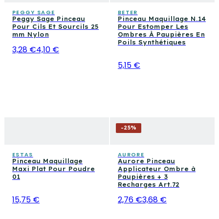
PEGGY SAGE
BETER
Peggy Sage Pinceau
Pinceau Maquillage N.14
Pour Cils Et Sourcils 25
Pour Estomper Les
mm Nylon
Ombres À Paupières En
Poils Synthétiques
3,28 €
4,10 €
5,15 €
-
25
%
ESTAS
AURORE
Pinceau Maquillage
Aurore Pinceau
Maxi Plat Pour Poudre
Applicateur Ombre à
01
Paupières + 3
Recharges Art.72
15,75 €
2,76 €
3,68 €