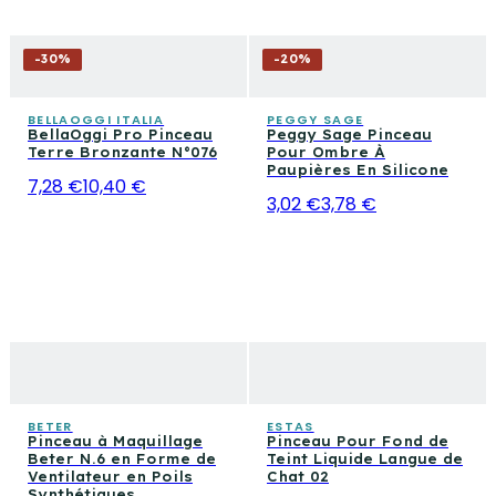
-
30
%
-
20
%
BELLAOGGI ITALIA
PEGGY SAGE
BellaOggi Pro Pinceau
Peggy Sage Pinceau
Terre Bronzante N°076
Pour Ombre À
Paupières En Silicone
7,28 €
10,40 €
3,02 €
3,78 €
BETER
ESTAS
Pinceau à Maquillage
Pinceau Pour Fond de
Beter N.6 en Forme de
Teint Liquide Langue de
Ventilateur en Poils
Chat 02
Synthétiques