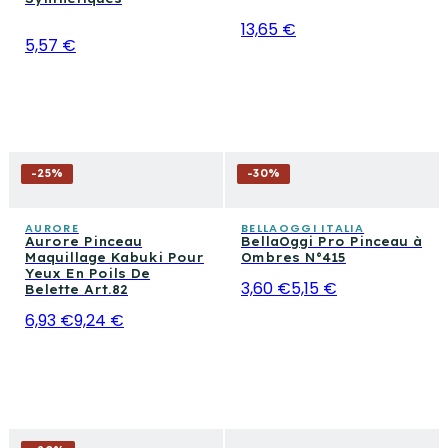
13,65 €
5,57 €
-
25
%
-
30
%
AURORE
BELLAOGGI ITALIA
Aurore Pinceau
BellaOggi Pro Pinceau à
Maquillage Kabuki Pour
Ombres N°415
Yeux En Poils De
3,60 €
5,15 €
Belette Art.82
6,93 €
9,24 €