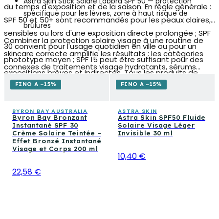
Astra Skin Stick Solare Labbra SPF 50
— protection
du temps d'exposition et de la saison. En règle générale :
spécifique pour les lèvres, zone à haut risque de
SPF 50 et 50+ sont recommandés pour les peaux claires,
brûlures
sensibles ou lors d'une exposition directe prolongée ; SPF
Combiner la protection solaire visage à une routine de
30 convient pour l'usage quotidien en ville ou pour un
skincare correcte amplifie les résultats : les catégories
phototype moyen ; SPF 15 peut être suffisant pour des
connexes de traitements visage hydratants, sérums
expositions brèves et indirectes. Tous les produits de
antioxydants et produits après-soleil corps complètent
cette collection protègent à la fois contre les rayons UVB
FINO A −15%
FINO A −15%
une approche complète de la santé de la peau toute
et les rayons UVA, garantissant un écran large spectre.
l'année.
BYRON BAY AUSTRALIA
ASTRA SKIN
Byron Bay Bronzant
Astra Skin SPF50 Fluide
Instantané SPF 30
Solaire Visage Léger
Crème Solaire Teintée –
Invisible 30 ml
Effet Bronzé Instantané
Visage et Corps 200 ml
10,40 €
22,58 €