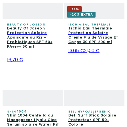
-
35
%
-20% EXTRA
BEAUTY OF JOSEON
ISCHIA EAU THERMALE
Beauty Of Joseon
Ischia Eau Thermale
Protection Solaire
Protection Solaire
Apaisante au Riz +
Crème Fluide Visage Et
Probiotiques SPF 50+
Corps 30 SPF 200 ml
PA++++ 50 ml
13,65 €
21,00 €
16,70 €
SKIN 1004
BELL HYPOALLERGENIC
Skin 1004 Centella du
Bell Surf Stick Solaire
Madagascar Hyalu-Cica
Protecteur SPF 50+
Sérum solaire Water Fit
Coloré