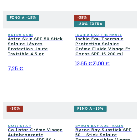
FINO A −15%
-
35
%
-20% EXTRA
ASTRA SKIN
ISCHIA EAU THERMALE
Astra Skin SPF 50 Stick
Ischia Eau Thermale
Solaire Lèvres
Protection Solaire
Protection Haute
Crème Fluide Visage Et
Invisible 4,5 gr
Corps SPF 15 200 ml
13,65 €
21,00 €
7,25 €
-
30
%
FINO A −15%
COLLISTAR
BYRON BAY AUSTRALIA
Collistar Crème Visage
Byron Bay Sunstick SPF
Autobronzante
50 – Stick Solaire
Protectrice SPF 50 +
Zones Sensibles Visage