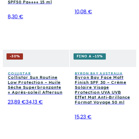
SPF50 Pa++++ 15 ml
10,08 €
8,30 €
-
30
%
FINO A −15%
COLLISTAR
BYRON BAY AUSTRALIA
Collistar Sun Routine
Byron Bay Face Matt
Low Protection – Huile
Finish SPF 30 – Crème
Sèche Superbronzante
Solaire Visage
+ Après-soleil Aftersun
Protection UVA UVB
Effet Mat Anti-Brillance
23,89 €
34,13 €
Format Voyage 50 ml
15,23 €