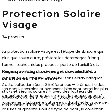
Protection Solaire
Visage
34 produits
La
protection solaire visage
est l'étape de skincare qui,
plus que toute autre, prévient les dommages à long
terme : taches, rides précoces, perte de tonicité et
rougeurs sont des conséquences directes d'une
Peau qui rougit ou réagit au soleil ? La
exposition aux rayons UVA et UVB sans écran adéquat.
solution est l'SPF élevé
Cette collection réunit 35 références — crèmes, fluides,
Les peaux sensibles et hypersensibles sont parmi les plus
sticks et sérums solaires — avec des facteurs de
exposées aux dommages solaires : la rougeur apparaît
protection de SPF 15 à SPF 50+, conçus pour répondre à
rapidement, la barrière cutanée s'affaiblit et le risque de
des besoins différents de peau et de style de vie.
brûlures augmente. Pour ce type de peau, la collection