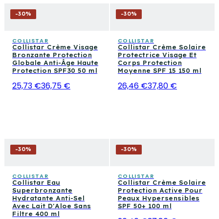
-
30
%
-
30
%
COLLISTAR
COLLISTAR
Collistar Crème Visage
Collistar Crème Solaire
Bronzante Protection
Protectrice Visage Et
Globale Anti-Âge Haute
Corps Protection
Protection SPF30 50 ml
Moyenne SPF 15 150 ml
25,73 €
36,75 €
26,46 €
37,80 €
-
30
%
-
30
%
COLLISTAR
COLLISTAR
Collistar Eau
Collistar Crème Solaire
Superbronzante
Protection Active Pour
Hydratante Anti-Sel
Peaux Hypersensibles
Avec Lait D'Aloe Sans
SPF 50+ 100 ml
Filtre 400 ml