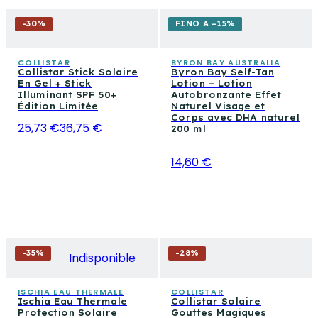
-
30
%
FINO A −15%
COLLISTAR
BYRON BAY AUSTRALIA
Collistar Stick Solaire
Byron Bay Self-Tan
En Gel + Stick
Lotion – Lotion
Illuminant SPF 50+
Autobronzante Effet
Édition Limitée
Naturel Visage et
Corps avec DHA naturel
25,73 €
36,75 €
200 ml
14,60 €
-
35
%
-
28
%
Indisponible
ISCHIA EAU THERMALE
COLLISTAR
Ischia Eau Thermale
Collistar Solaire
Protection Solaire
Gouttes Magiques