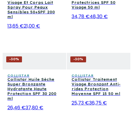
Visage Et Corps Lait
Protectrices SPF 50
Spray Pour Peaux
Visage 50 ml
Sensibles 50+SPF 200
34,78 €
48,30 €
ml
13,65 €
21,00 €
-
30
%
-
30
%
COLLISTAR
COLLISTAR
Collistar Huile Sèche
Collistar Traitement
Super Bronzante
Visage Bronzant Anti-
Hydratante Haute
rides Protection
Protection SPF 30 200
Moyenne SPF 15 50 ml
ml
25,73 €
36,75 €
26,46 €
37,80 €