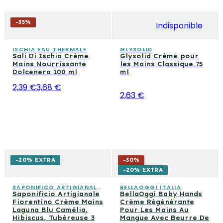
-
35
%
Indisponible
ISCHIA EAU THERMALE
GLYSOLID
Sali Di Ischia Crème
Glysolid Crème pour
Mains Nourrissante
les Mains Classique 75
Dolcenera 100 ml
ml
2,39 €
3,68 €
2,63 €
-20% EXTRA
-
30
%
-20% EXTRA
SAPONIFICO ARTIGIANALE FIORENTINO
BELLAOGGI ITALIA
Saponificio Artigianale
BellaOggi Baby Hands
Fiorentino Crème Mains
Crème Régénérante
Laguna Blu Camélia,
Pour Les Mains Au
Hibiscus, Tubéreuse 3
Mangue Avec Beurre De