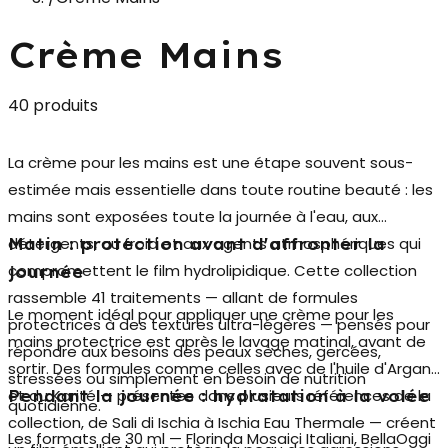
Crème Mains
40 produits
La
crème pour les mains
est une étape souvent sous-
estimée mais essentielle dans toute routine beauté : les
mains sont exposées toute la journée à l'eau, aux
détergents, au froid et aux agents atmosphériques qui
Matin : protection avant d'affronter la
compromettent le film hydrolipidique. Cette collection
journée
rassemble 41 traitements — allant de formules
Le moment idéal pour appliquer une
crème pour les
protectrices à des textures ultra-légères — pensés pour
mains protectrice
est après le lavage matinal, avant de
répondre aux besoins des peaux sèches, gercées,
sortir. Des formules comme celles avec de l'huile d'Argan
stressées ou simplement en besoin de nutrition
et du Karité — présentes dans plusieurs références de la
Pendant la journée : hydratation à la volée
quotidienne.
collection, de Sali di Ischia à Ischia Eau Thermale — créent
Les formats de 30 ml — Florinda Mosaici Italiani, BellaOggi