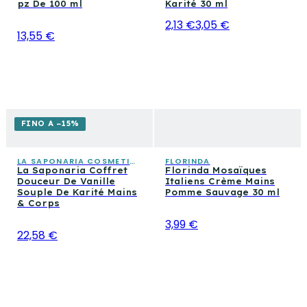
pz De 100 ml
Karité 30 ml
2,13 €
3,05 €
13,55 €
FINO A −15%
LA SAPONARIA COSMETICA CONSAPEVOLE
FLORINDA
La Saponaria Coffret
Florinda Mosaïques
Douceur De Vanille
Italiens Crème Mains
Souple De Karité Mains
Pomme Sauvage 30 ml
& Corps
3,99 €
22,58 €