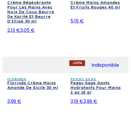
Crème Régénérante
Crème Mains Amandes
Pour Les Mains Avec
Et Fruits Rouges 40 ml
Noix De Coco Beurre
De Karité Et Beurre
5,15 €
D'Illipé 30 ml
2,13 €
3,05 €
-
20
%
Indisponible
FLORINDA
PEGGY SAGE
Florinda Crème Mains
Peggy Sage Gants
Amande De Sicile 30 ml
Hydratants Pour Mains
2 pz 18 gr
3,99 €
3,19 €
3,99 €