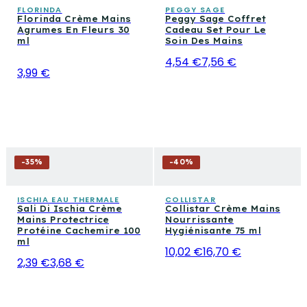
FLORINDA
PEGGY SAGE
Florinda Crème Mains
Peggy Sage Coffret
Agrumes En Fleurs 30
Cadeau Set Pour Le
ml
Soin Des Mains
4,54 €
7,56 €
3,99 €
-
35
%
-
40
%
ISCHIA EAU THERMALE
COLLISTAR
Sali Di Ischia Crème
Collistar Crème Mains
Mains Protectrice
Nourrissante
Protéine Cachemire 100
Hygiénisante 75 ml
ml
10,02 €
16,70 €
2,39 €
3,68 €