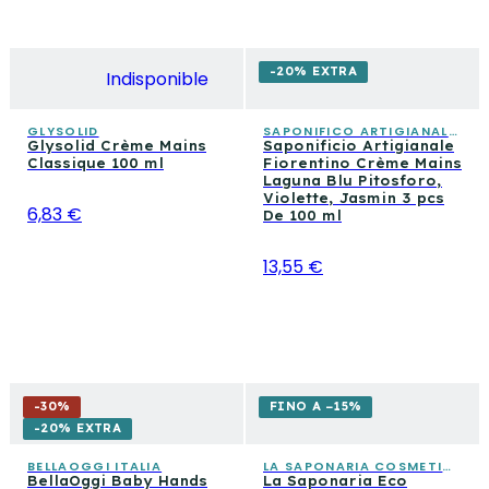
-20% EXTRA
Indisponible
GLYSOLID
SAPONIFICO ARTIGIANALE FIORENTINO
Glysolid Crème Mains
Saponificio Artigianale
Classique 100 ml
Fiorentino Crème Mains
Laguna Blu Pitosforo,
Violette, Jasmin 3 pcs
6,83 €
De 100 ml
13,55 €
-
30
%
FINO A −15%
-20% EXTRA
BELLAOGGI ITALIA
LA SAPONARIA COSMETICA CONSAPEVOLE
BellaOggi Baby Hands
La Saponaria Eco