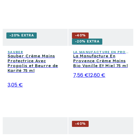
-20% EXTRA
-
40
%
-20% EXTRA
SAUBER
LA MANUFACTURE EN PROVENCE
Sauber Crème Mains
La Manufacture En
Protectrice Avec
Provence Crème Mains
Propolis et Beurre de
Bio Vanille Et Miel 75 ml
Karité 75 ml
7,56 €
12,60 €
3,05 €
-
40
%