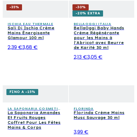
-
35
%
-
30
%
-20% EXTRA
ISCHIA EAU THERMALE
BELLAOGGI ITALIA
Sali Di Ischia Crème
BellaOggi Baby Hands
Mains Énergisante
Crème Régénérante
Glamour 100 ml
pour les Mains à
l'Abricot avec Beurre
2,39 €
3,68 €
de Karité 30 ml
2,13 €
3,05 €
FINO A −15%
LA SAPONARIA COSMETICA CONSAPEVOLE
FLORINDA
La Saponaria Amandes
Florinda Crème Mains
Et Fruits Rouges
Musc Sauvage 30 ml
Coffret Pour Les Fêtes
Mains & Corps
3,99 €