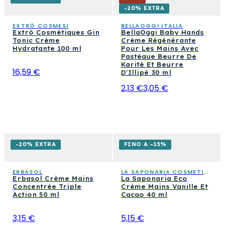
-20% EXTRA
EXTRÒ COSMESI
BELLAOGGI ITALIA
Extrò Cosmétiques Gin
BellaOggi Baby Hands
Tonic Crème
Crème Régénérante
Hydratante 100 ml
Pour Les Mains Avec
Pastèque Beurre De
Karité Et Beurre
16,59 €
D'Illipé 30 ml
2,13 €
3,05 €
-20% EXTRA
FINO A −15%
ERBASOL
LA SAPONARIA COSMETICA CONSAPEVOLE
Erbasol Crème Mains
La Saponaria Eco
Concentrée Triple
Crème Mains Vanille Et
Action 50 ml
Cacao 40 ml
3,15 €
5,15 €