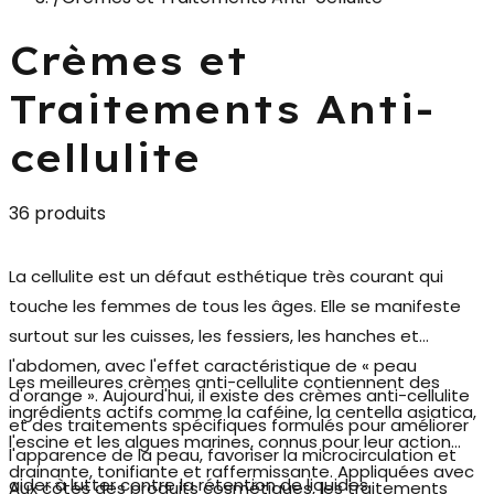
Crèmes et
Traitements Anti-
cellulite
36 produits
La cellulite est un défaut esthétique très courant qui
touche les femmes de tous les âges. Elle se manifeste
surtout sur les cuisses, les fessiers, les hanches et
l'abdomen, avec l'effet caractéristique de « peau
Les meilleures
crèmes anti-cellulite
contiennent des
d'orange ». Aujourd'hui, il existe
des crèmes anti-cellulite
ingrédients actifs comme la caféine, la centella asiatica,
et des traitements
spécifiques formulés pour améliorer
l'escine et les algues marines, connus pour leur action
l'apparence de la peau, favoriser la microcirculation et
drainante, tonifiante et raffermissante. Appliquées avec
aider à lutter contre la rétention de liquides.
Aux côtés des produits cosmétiques, les
traitements