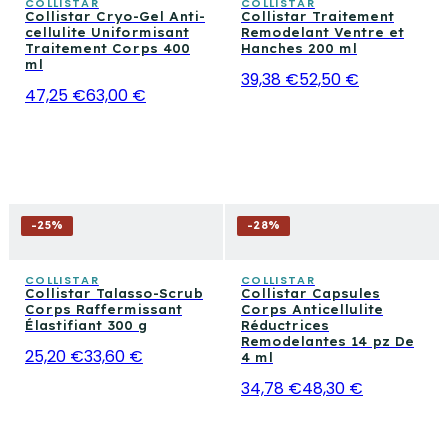
COLLISTAR
COLLISTAR
Collistar Cryo-Gel Anti-
Collistar Traitement
cellulite Uniformisant
Remodelant Ventre et
Traitement Corps 400
Hanches 200 ml
ml
39,38 €
52,50 €
47,25 €
63,00 €
-
25
%
-
28
%
COLLISTAR
COLLISTAR
Collistar Talasso-Scrub
Collistar Capsules
Corps Raffermissant
Corps Anticellulite
Élastifiant 300 g
Réductrices
Remodelantes 14 pz De
25,20 €
33,60 €
4 ml
34,78 €
48,30 €