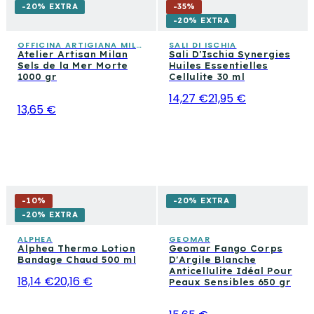
-20% EXTRA
-
35
%
-20% EXTRA
OFFICINA ARTIGIANA MILANO
SALI DI ISCHIA
Atelier Artisan Milan
Sali D'Ischia Synergies
Sels de la Mer Morte
Huiles Essentielles
1000 gr
Cellulite 30 ml
14,27 €
21,95 €
13,65 €
-
10
%
-20% EXTRA
-20% EXTRA
ALPHEA
GEOMAR
Alphea Thermo Lotion
Geomar Fango Corps
Bandage Chaud 500 ml
D'Argile Blanche
Anticellulite Idéal Pour
18,14 €
20,16 €
Peaux Sensibles 650 gr