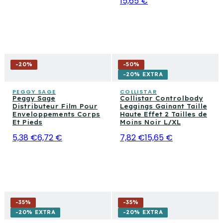
15,65 €
-
20
%
-
50
%
-20% EXTRA
PEGGY SAGE
COLLISTAR
Peggy Sage
Collistar Controlbody
Distributeur Film Pour
Leggings Gainant Taille
Enveloppements Corps
Haute Effet 2 Tailles de
Et Pieds
Moins Noir L/XL
5,38 €
6,72 €
7,82 €
15,65 €
-
35
%
-
35
%
-20% EXTRA
-20% EXTRA