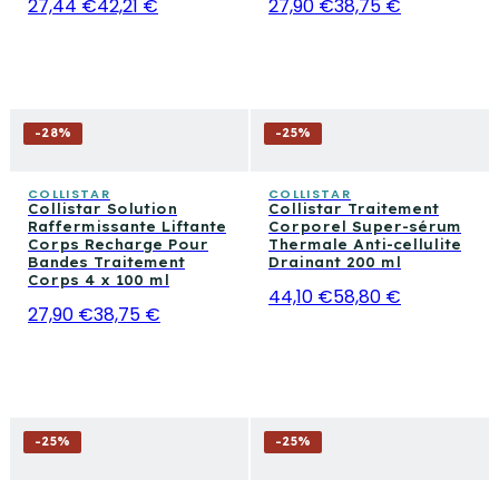
27,44 €
42,21 €
27,90 €
38,75 €
-
28
%
-
25
%
COLLISTAR
COLLISTAR
Collistar Solution
Collistar Traitement
Raffermissante Liftante
Corporel Super-sérum
Corps Recharge Pour
Thermale Anti-cellulite
Bandes Traitement
Drainant 200 ml
Corps 4 x 100 ml
44,10 €
58,80 €
27,90 €
38,75 €
-
25
%
-
25
%