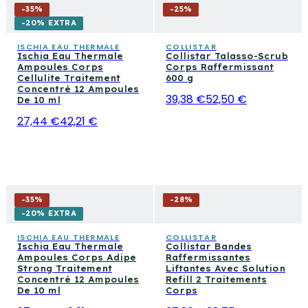
-
35
%
-
25
%
-20% EXTRA
ISCHIA EAU THERMALE
COLLISTAR
Ischia Eau Thermale
Collistar Talasso-Scrub
Ampoules Corps
Corps Raffermissant
Cellulite Traitement
600 g
Concentré 12 Ampoules
39,38 €
52,50 €
De 10 ml
27,44 €
42,21 €
-
35
%
-
28
%
-20% EXTRA
ISCHIA EAU THERMALE
COLLISTAR
Ischia Eau Thermale
Collistar Bandes
Ampoules Corps Adipe
Raffermissantes
Strong Traitement
Liftantes Avec Solution
Concentré 12 Ampoules
Refill 2 Traitements
De 10 ml
Corps