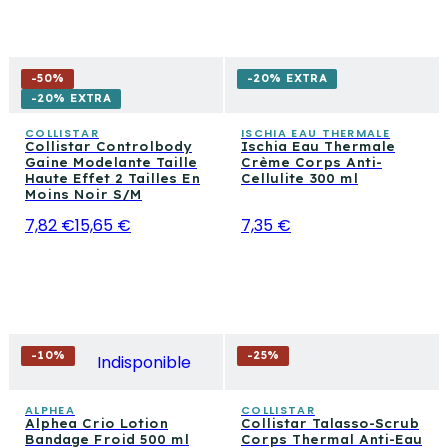
-
50
%
-20% EXTRA
-20% EXTRA
COLLISTAR
ISCHIA EAU THERMALE
Collistar Controlbody
Ischia Eau Thermale
Gaine Modelante Taille
Crème Corps Anti-
Haute Effet 2 Tailles En
Cellulite 300 ml
Moins Noir S/M
7,82 €
15,65 €
7,35 €
-
10
%
-
25
%
Indisponible
ALPHEA
COLLISTAR
Alphea Crio Lotion
Collistar Talasso-Scrub
Bandage Froid 500 ml
Corps Thermal Anti-Eau