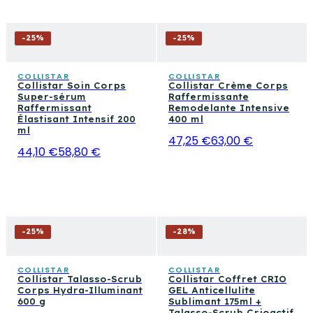
-
25
%
-
25
%
COLLISTAR
COLLISTAR
Collistar Soin Corps
Collistar Crème Corps
Super-sérum
Raffermissante
Raffermissant
Remodelante Intensive
Élastisant Intensif 200
400 ml
ml
47,25 €
63,00 €
44,10 €
58,80 €
-
25
%
-
28
%
COLLISTAR
COLLISTAR
Collistar Talasso-Scrub
Collistar Coffret CRIO
Corps Hydra-Illuminant
GEL Anticellulite
600 g
Sublimant 175ml +
Talasso-Scrub Crioactif