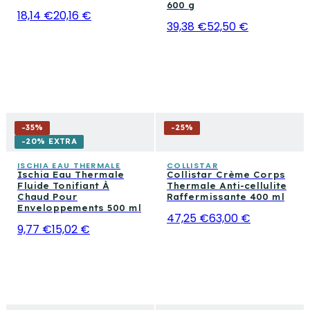
600 g
18,14 €
20,16 €
39,38 €
52,50 €
-
35
%
-
25
%
-20% EXTRA
ISCHIA EAU THERMALE
COLLISTAR
Ischia Eau Thermale
Collistar Crème Corps
Fluide Tonifiant À
Thermale Anti-cellulite
Chaud Pour
Raffermissante 400 ml
Enveloppements 500 ml
47,25 €
63,00 €
9,77 €
15,02 €