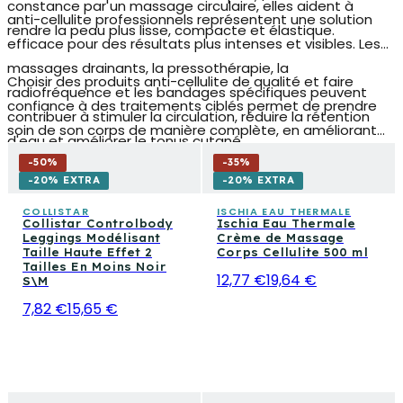
constance par un massage circulaire, elles aident à
anti-cellulite
professionnels représentent une solution
rendre la peau plus lisse, compacte et élastique.
efficace pour des résultats plus intenses et visibles. Les
massages drainants, la pressothérapie, la
Choisir des
produits anti-cellulite
de qualité et faire
radiofréquence et les bandages spécifiques peuvent
confiance à des traitements ciblés permet de prendre
contribuer à stimuler la circulation, réduire la rétention
soin de son corps de manière complète, en améliorant
d'eau et améliorer le tonus cutané.
non seulement l'apparence de la peau mais aussi le
-
50
%
-
35
%
bien-être général.
-20% EXTRA
-20% EXTRA
COLLISTAR
ISCHIA EAU THERMALE
Collistar Controlbody
Ischia Eau Thermale
Leggings Modélisant
Crème de Massage
Taille Haute Effet 2
Corps Cellulite 500 ml
Tailles En Moins Noir
12,77 €
19,64 €
S\M
7,82 €
15,65 €