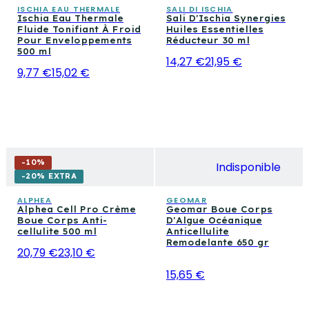
ISCHIA EAU THERMALE
SALI DI ISCHIA
Ischia Eau Thermale
Sali D'Ischia Synergies
Fluide Tonifiant À Froid
Huiles Essentielles
Pour Enveloppements
Réducteur 30 ml
500 ml
14,27 €
21,95 €
9,77 €
15,02 €
-
10
%
Indisponible
-20% EXTRA
ALPHEA
GEOMAR
Alphea Cell Pro Crème
Geomar Boue Corps
Boue Corps Anti-
D'Algue Océanique
cellulite 500 ml
Anticellulite
Remodelante 650 gr
20,79 €
23,10 €
15,65 €