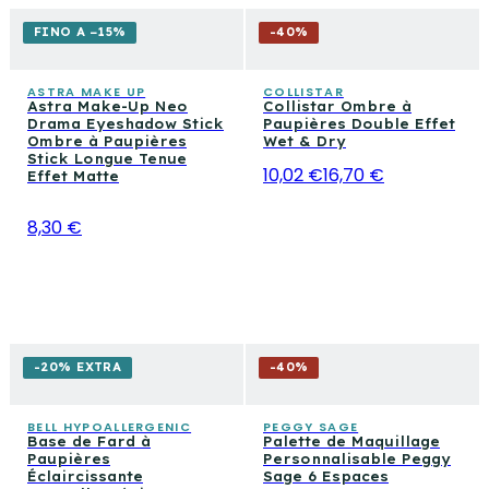
FINO A −15%
-
40
%
ASTRA MAKE UP
COLLISTAR
Astra Make-Up Neo
Collistar Ombre à
Drama Eyeshadow Stick
Paupières Double Effet
Ombre à Paupières
Wet & Dry
Stick Longue Tenue
10,02 €
16,70 €
Effet Matte
8,30 €
-20% EXTRA
-
40
%
BELL HYPOALLERGENIC
PEGGY SAGE
Base de Fard à
Palette de Maquillage
Paupières
Personnalisable Peggy
Éclaircissante
Sage 6 Espaces