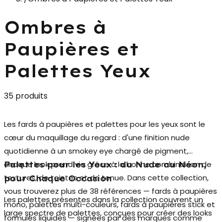
Ombres à
Paupières et
Palettes Yeux
35 produits
Les
fards à paupières et palettes pour les yeux
sont le
cœur du maquillage du regard : d'une finition nude
quotidienne à un smokey eye chargé de pigment,
chaque look prend vie grâce à la bonne combinaison de
Palettes pour les Yeux : du Nude au Néon,
textures, de teintes et de tenue. Dans cette collection,
pour Chaque Occasion
vous trouverez plus de 38 références —
fards à paupières
Les palettes présentes dans la collection couvrent un
mono, palettes multi-couleurs, fards à paupières stick et
large spectre de palettes, conçues pour créer des looks
formules liquides
— signées par des marques comme