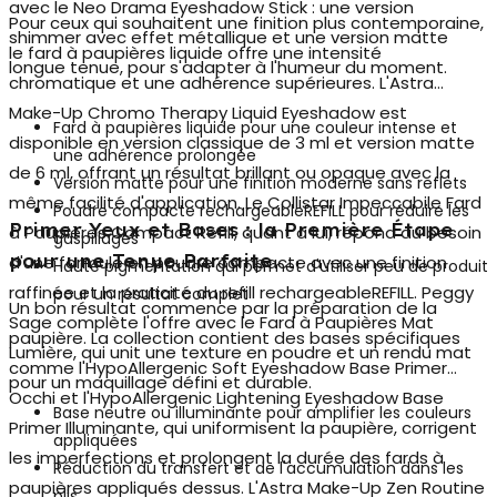
avec le Neo Drama Eyeshadow Stick : une version
Pour ceux qui souhaitent une finition plus contemporaine,
shimmer avec effet métallique et une version matte
le
fard à paupières liquide
offre une intensité
longue tenue, pour s'adapter à l'humeur du moment.
chromatique et une adhérence supérieures. L'Astra
Make-Up Chromo Therapy Liquid Eyeshadow est
Fard à paupières liquide pour une couleur intense et
disponible en version classique de 3 ml et version matte
une adhérence prolongée
de 6 ml, offrant un résultat brillant ou opaque avec la
Version matte pour une finition moderne sans reflets
même facilité d'application. Le Collistar Impeccabile Fard
Poudre compacte rechargeableREFILL pour réduire les
Primer Yeux et Bases : la Première Étape
à Paupières Compact Refill, quant à lui, répond au besoin
gaspillages
pour une Tenue Parfaite
d'une formule en poudre compacte avec une finition
Haute pigmentation qui permet d'utiliser peu de produit
raffinée et la praticité du refill rechargeableREFILL. Peggy
pour un résultat complet
Un bon résultat commence par la préparation de la
Sage complète l'offre avec le Fard à Paupières Mat
paupière. La collection contient des bases spécifiques
Lumière, qui unit une texture en poudre et un rendu mat
comme l'
HypoAllergenic Soft Eyeshadow Base Primer
pour un maquillage défini et durable.
Occhi
et l'HypoAllergenic Lightening Eyeshadow Base
Base neutre ou illuminante pour amplifier les couleurs
Primer Illuminante, qui uniformisent la paupière, corrigent
appliquées
les imperfections et prolongent la durée des fards à
Réduction du transfert et de l'accumulation dans les
paupières appliqués dessus. L'Astra Make-Up Zen Routine
plis