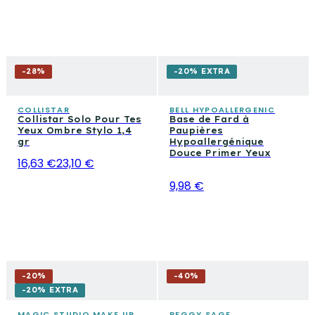
-
28
%
-20% EXTRA
COLLISTAR
BELL HYPOALLERGENIC
Collistar Solo Pour Tes
Base de Fard à
Yeux Ombre Stylo 1,4
Paupières
gr
Hypoallergénique
Douce Primer Yeux
16,63 €
23,10 €
9,98 €
-
20
%
-
40
%
-20% EXTRA
MAGIC STUDIO MAKE UP
PEGGY SAGE