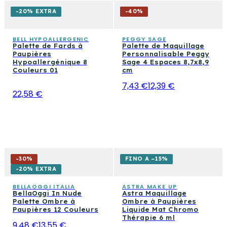
-20% EXTRA
-
40
%
BELL HYPOALLERGENIC
PEGGY SAGE
Palette de Fards à
Palette de Maquillage
Paupières
Personnalisable Peggy
Hypoallergénique 8
Sage 4 Espaces 8,7x8,9
Couleurs 01
cm
7,43 €
12,39 €
22,58 €
-
30
%
FINO A −15%
-20% EXTRA
BELLAOGGI ITALIA
ASTRA MAKE UP
BellaOggi In Nude
Astra Maquillage
Palette Ombre à
Ombre à Paupières
Paupières 12 Couleurs
Liquide Mat Chromo
Thérapie 6 ml
9,48 €
13,55 €