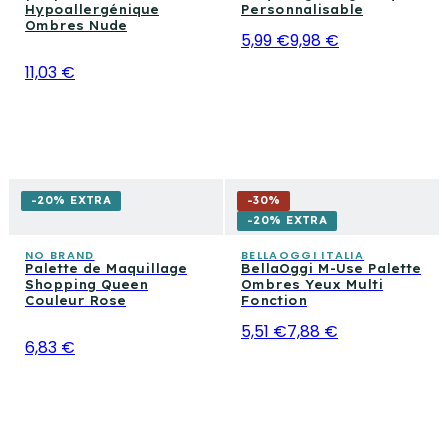
Hypoallergénique
Personnalisable
Ombres Nude
5,99 €
9,98 €
11,03 €
-20% EXTRA
-
30
%
-20% EXTRA
NO BRAND
BELLAOGGI ITALIA
Palette de Maquillage
BellaOggi M-Use Palette
Shopping Queen
Ombres Yeux Multi
Couleur Rose
Fonction
5,51 €
7,88 €
6,83 €