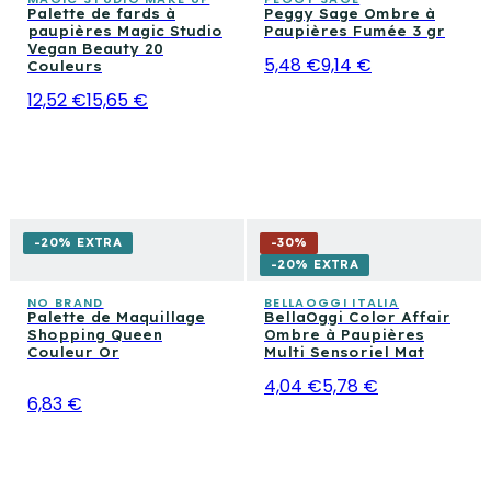
Palette de fards à
Peggy Sage Ombre à
paupières Magic Studio
Paupières Fumée 3 gr
Vegan Beauty 20
5,48 €
9,14 €
Couleurs
12,52 €
15,65 €
-20% EXTRA
-
30
%
-20% EXTRA
NO BRAND
BELLAOGGI ITALIA
Palette de Maquillage
BellaOggi Color Affair
Shopping Queen
Ombre à Paupières
Couleur Or
Multi Sensoriel Mat
4,04 €
5,78 €
6,83 €