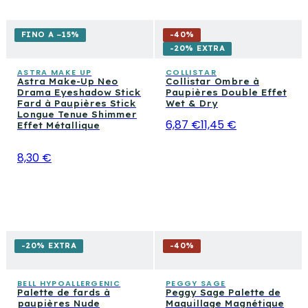
FINO A −15%
-
40
%
-20% EXTRA
ASTRA MAKE UP
COLLISTAR
Astra Make-Up Neo
Collistar Ombre à
Drama Eyeshadow Stick
Paupières Double Effet
Fard à Paupières Stick
Wet & Dry
Longue Tenue Shimmer
6,87 €
11,45 €
Effet Métallique
8,30 €
-20% EXTRA
-
40
%
BELL HYPOALLERGENIC
PEGGY SAGE
Palette de fards à
Peggy Sage Palette de
paupières Nude
Maquillage Magnétique