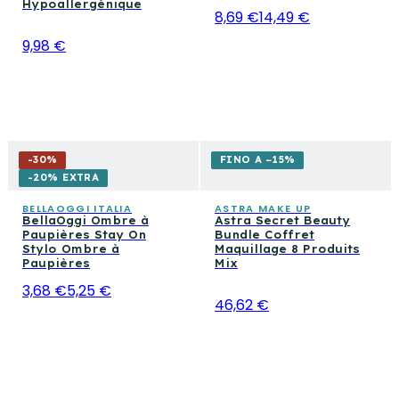
Hypoallergénique
8,69 €
14,49 €
9,98 €
-
30
%
FINO A −15%
-20% EXTRA
BELLAOGGI ITALIA
ASTRA MAKE UP
BellaOggi Ombre à
Astra Secret Beauty
Paupières Stay On
Bundle Coffret
Stylo Ombre à
Maquillage 8 Produits
Paupières
Mix
3,68 €
5,25 €
46,62 €