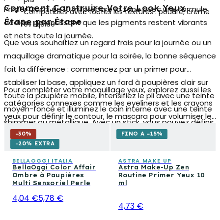
Comment Construire Votre Look Yeux
Primer Occhi de 10 ml prépare la zone avec une formule
Compatibles avec toutes les textures : poudre, crème
Étape par Étape
dédiée, garantissant que les pigments restent vibrants
et liquide
et nets toute la journée.
Que vous souhaitiez un regard frais pour la journée ou un
maquillage dramatique pour la soirée, la bonne séquence
fait la différence : commencez par un primer pour
stabiliser la base, appliquez un fard à paupières clair sur
Pour compléter votre maquillage yeux, explorez aussi les
toute la paupière mobile, intensifiez le pli avec une teinte
catégories connexes comme les eyeliners et les crayons
moyen-foncé et illuminez le coin interne avec une teinte
yeux pour définir le contour, le mascara pour volumiser les
shimmer ou métallique. Avec un stick, vous pouvez définir
cils et les crayons sourcils pour un cadre parfait. Si vous
la ligne des cils ou créer un précis cut crease en quelques
-
30
%
FINO A −15%
construisez un look visage complet, associez les fards à
-20% EXTRA
secondes.
paupières avec les fonds de teint et les poudres
BELLAOGGI ITALIA
ASTRA MAKE UP
BellaOggi Color Affair
Astra Make-Up Zen
présents dans notre assortiment maquillage.
Ombre à Paupières
Routine Primer Yeux 10
Multi Sensoriel Perle
ml
4,04 €
5,78 €
4,73 €