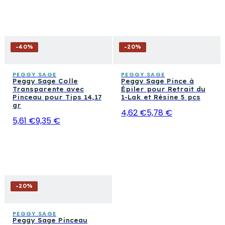
-
40
%
-
20
%
PEGGY SAGE
PEGGY SAGE
Peggy Sage Colle
Peggy Sage Pince à
Transparente avec
Épiler pour Retrait du
Pinceau pour Tips 14,17
1-Lak et Résine 5 pcs
gr
4,62 €
5,78 €
5,61 €
9,35 €
-
20
%
PEGGY SAGE
Peggy Sage Pinceau