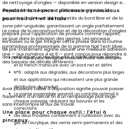
de nettoyage d'ongles
— disponible en version design et
en petit format — permet d'éliminer les résidus, la
Pendant la séance : pinceaux pyramidaux
poussière de lime et les impuretés du bord libre et de la
pour nail art et détails
zone péri-unguéale, garantissant un ongle parfaitement
Le cœur de la reconstruction et de la décoration d'ongles
préparé pour l'application de produits comme l'apprêt,
se joue dans la précision des gestes. Les
pinceaux
les bases ou le gel. Intégrer cette phase dans la routine
pyramidaux professionnels
de la gamme Nail Tech Silver
de pré-traitement signifie assurer une meilleure adhésion
Line — aux numéros 4 et 6 — sont conçus pour répondre à
des produits et un résultat plus durable dans le temps.
N°4
: idéal pour les lignes fines, les micro-décorations
des besoins de détails différents :
et la french manicure avec un bord net et défini
N°6
: adapté aux dégradés, aux décorations plus larges
et aux applications qui nécessitent une plus grande
distribution du produit
Avoir plusieurs tailles à disposition signifie pouvoir passer
La pointe pyramidale garantit un contrôle optimal à
fluidement d'un détail fin à un remplissage plus large
chaque passage, réduisant les bavures et les
sans interrompre le flux de travail.
corrections
Une place pour chaque outil : l'étui à
Les deux modèles conviennent à l'utilisation avec du
pinceaux
gel, de l'acrylique, des vernis semi-permanents et des