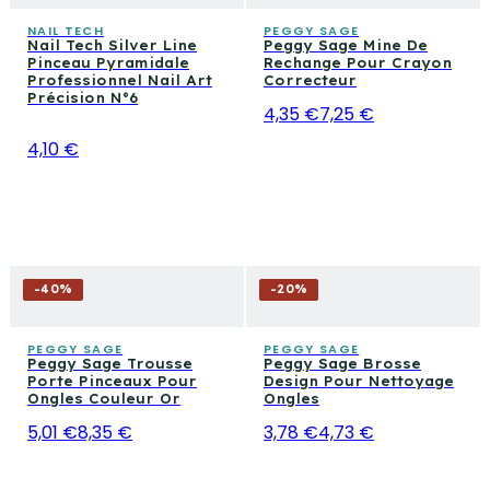
NAIL TECH
PEGGY SAGE
Nail Tech Silver Line
Peggy Sage Mine De
Pinceau Pyramidale
Rechange Pour Crayon
Professionnel Nail Art
Correcteur
Précision N°6
4,35 €
7,25 €
4,10 €
-
40
%
-
20
%
PEGGY SAGE
PEGGY SAGE
Peggy Sage Trousse
Peggy Sage Brosse
Porte Pinceaux Pour
Design Pour Nettoyage
Ongles Couleur Or
Ongles
5,01 €
8,35 €
3,78 €
4,73 €