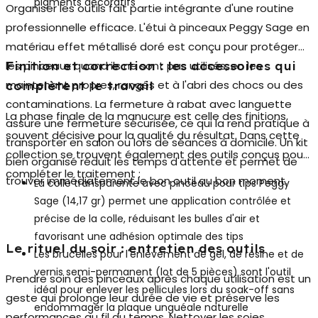
pigments décoratifs
Organiser les outils fait partie intégrante d'une routine
professionnelle efficace. L'
étui à pinceaux Peggy Sage
en
matériau effet métallisé doré est conçu pour protéger
les pinceaux quand ils ne sont pas utilisés, en les
Finition et correction : les accessoires qui
maintenant propres, rangés et à l'abri des chocs ou des
complètent le travail
contaminations. La fermeture à rabat avec languette
La phase finale de la manucure est celle des finitions,
assure une fermeture sécurisée, ce qui la rend pratique à
souvent décisive pour la qualité du résultat. Dans cette
transporter en salon ou lors de séances à domicile. Un kit
collection se trouvent également des outils conçus pour
bien organisé réduit les temps d'attente et permet de
compléter le traitement :
trouver immédiatement le bon outil au bon moment.
La
colle transparente avec pinceau pour tips
Peggy
Sage (14,17 gr) permet une application contrôlée et
précise de la colle, réduisant les bulles d'air et
favorisant une adhésion optimale des tips
Le rituel du soir : entretien des outils
Les
brucelles pour l'enlèvement
de gel, de résine et de
vernis semi-permanent (lot de 5 pièces) sont l'outil
Prendre soin des pinceaux après chaque utilisation est un
idéal pour enlever les pellicules lors du soak-off sans
geste qui prolonge leur durée de vie et préserve les
endommager la plaque unguéale naturelle
performances au fil du temps. Nettoyer les soies