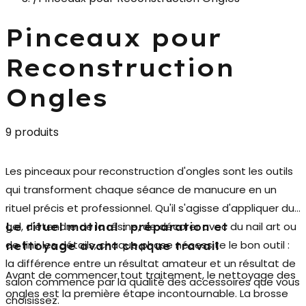
Pinceaux pour
Reconstruction
Ongles
9 produits
Les
pinceaux pour reconstruction d'ongles
sont les outils
qui transforment chaque séance de manucure en un
rituel précis et professionnel. Qu'il s'agisse d'appliquer du
gel, d'étendre de la résine, de décorer avec du nail art ou
Le rituel matinal : préparation et
de finir les détails, chaque phase nécessite le bon outil :
nettoyage avant chaque travail
la différence entre un résultat amateur et un résultat de
Avant de commencer tout traitement, le nettoyage des
salon commence par la qualité des accessoires que vous
ongles est la première étape incontournable. La
brosse
choisissez.