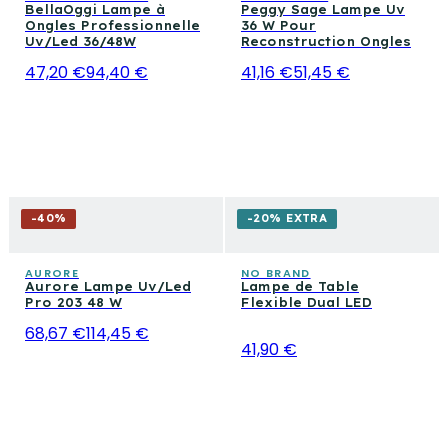
BellaOggi Lampe à
Peggy Sage Lampe Uv
Ongles Professionnelle
36 W Pour
Uv/Led 36/48W
Reconstruction Ongles
47,20 €
94,40 €
41,16 €
51,45 €
-
40
%
-20% EXTRA
AURORE
NO BRAND
Aurore Lampe Uv/Led
Lampe de Table
Pro 203 48 W
Flexible Dual LED
68,67 €
114,45 €
41,90 €