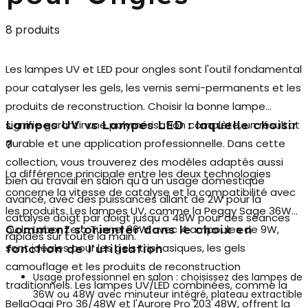
8 produits
Les
lampes UV et LED pour ongles
sont l'outil fondamental
pour catalyser les gels, les vernis semi-permanents et les
produits de reconstruction. Choisir la bonne lampe
signifie garantir une polymérisation complète, un résultat
Lampes UV vs Lampes LED : laquelle choisir
durable et une application professionnelle. Dans cette
?
collection, vous trouverez des modèles adaptés aussi
La différence principale entre les deux technologies
bien au travail en salon qu'à un usage domestique
concerne la vitesse de catalyse et la compatibilité avec
avancé, avec des puissances allant de 2W pour la
les produits. Les
lampes UV
, comme la Peggy Sage 36W
catalyse doigt par doigt jusqu'à 48W pour des séances
ou la Labor Zero Tunnel 36W avec 4 ampoules de 9W,
Comment s'orienter dans le choix en
rapides sur toute la main.
sont idéales pour les gels triphasiques, les gels
fonction de l'utilisation
camouflage et les produits de reconstruction
Usage professionnel en salon :
choisissez des lampes de
traditionnels. Les
lampes UV/LED combinées
, comme la
36W ou 48W avec minuteur intégré, plateau extractible
BellaOggi Pro 36/48W et l'Aurore Pro 203 48W, offrent la