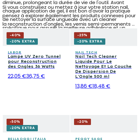
diminue, prolongeant la durée de vie de l'outil. Avant
Si vous construisez ou mettez à jour votre station nail,
chaque application de gel, il est bon d'avoir la pratique
pensez à explorer également les produits connexes pour
de nettoyer la surface ungueale avec un cleaner
la reconstruction d'ongles, les vernis semi-permanents et
spécifique pour assurer la meilleure adhérence et un
les accessoires de nail art, qui complètent l'équipement
résultat uniforme.
-
40
%
-
25
%
professionnel et domestique pour des résultats de
-20% EXTRA
-20% EXTRA
qualité salon.
LABOR
NAIL TECH
Lampe UV Zero Tunnel
Nail Tech Cleaner
pour Reconstruction
Liquide Pour Le
des Ongles 36 Watts
Nettoyage Et La Couche
De Dispersion De
22,05 €
36,75 €
L'Ongle 500 ml
13,86 €
18,48 €
-
50
%
-
20
%
-20% EXTRA
BELLAOGGI ITALIA
PEGGY SAGE