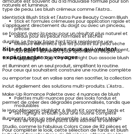
difficulté est souvent dû à la mauvaise formule pour son
naturels et lumineux.
type de peau. Les
blush crémeux
comme l'Astra
Identistick Blush Stick et l'Astra Pure Beauty Cream Blush
Stick et formules crémeuses pour application rapide et
s'appliquent directement du doigt ou avec un pinceau,
précise
se fondant avec la peau pour un résultat plus naturel et
Idéaux pour les peaux normales et sèches
durable. Le Peggy Sage Fard Stick représente une
Meilleure adhérence que les poudres sur peau sèche
Kits et palettes : pour ceux qui veulent
alternative pratique pour le maquillage en déplacement,
Duo blush + illuminant pour optimiser les étapes du
expérimenter ou voyager
tandis que le BellaOggi Cheek & Bright Duo associe blush
maquillage
et illuminant en un seul produit, simplifiant la routine.
Pour ceux qui souhaitent construire une routine complète
ou emporter tout en valise sans rien sacrifier, la collection
inclut également des solutions multi-produits. L'Astra
Make-Up Romance Palette avec 4 nuances de blush
Palettes multi-nuances pour des looks fondus et
permet de créer des dégradés personnalisés, tandis que
modulables
le HypoAllergenic Highlight & Blush Kit combine fards et
Set highlight et blush pour une routine complète
illuminants dans un seul ensemble. Les coffrets Magic
Kits de voyage compacts sans sacrifier la variété
Studio, comme la Fabulous Colors Case de 82 pièces et
Pour compléter le look, cette sélection de fards et blush