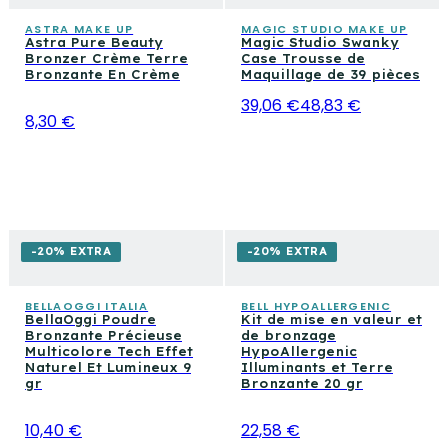
ASTRA MAKE UP
MAGIC STUDIO MAKE UP
Astra Pure Beauty
Magic Studio Swanky
Bronzer Crème Terre
Case Trousse de
Bronzante En Crème
Maquillage de 39 pièces
39,06 €
48,83 €
8,30 €
-20% EXTRA
-20% EXTRA
BELLAOGGI ITALIA
BELL HYPOALLERGENIC
BellaOggi Poudre
Kit de mise en valeur et
Bronzante Précieuse
de bronzage
Multicolore Tech Effet
HypoAllergenic
Naturel Et Lumineux 9
Illuminants et Terre
gr
Bronzante 20 gr
10,40 €
22,58 €