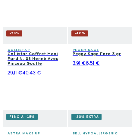
-
28
%
-
40
%
COLLISTAR
PEGGY SAGE
Collistar Coffret Maxi
Peggy Sage Fard 3 gr
Fard N. 08 Henné Avec
3,91 €
6,51 €
Pinceau Goutte
29,11 €
40,43 €
FINO A −15%
-20% EXTRA
ASTRA MAKE UP
BELL HYPOALLERGENIC