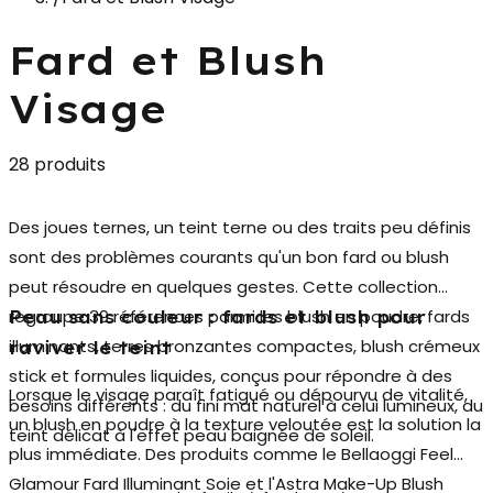
Fard et Blush
Visage
28 produits
Des joues ternes, un teint terne ou des traits peu définis
sont des problèmes courants qu'un bon
fard ou blush
peut résoudre en quelques gestes. Cette collection
regroupe 39 références parmi les blush en poudre, fards
Peau sans couleur : fards et blush pour
illuminants, terres bronzantes compactes, blush crémeux
raviver le teint
stick et formules liquides, conçus pour répondre à des
Lorsque le visage paraît fatigué ou dépourvu de vitalité,
besoins différents : du fini mat naturel à celui lumineux, du
un
blush en poudre
à la texture veloutée est la solution la
teint délicat à l'effet peau baignée de soleil.
plus immédiate. Des produits comme le Bellaoggi Feel
Glamour Fard Illuminant Soie et l'Astra Make-Up Blush