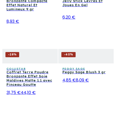
Bronzante Compacte
Jelly Stick Lèvres Et
Effet Naturel Et
Joues En Gel
Lumineux 9 gr
6,20 €
8,93 €
-
28
%
-
40
%
COLLISTAR
PEGGY SAGE
Coffret Terre Poudre
Peggy Sage Blush 3 gr
Bronzante Effet Soie
4,85 €
8,09 €
Maldives Matte 1.1 avec
Pinceau Goutte
31,75 €
44,10 €