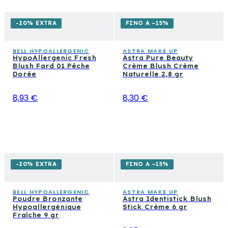
-20% EXTRA
FINO A −15%
BELL HYPOALLERGENIC
ASTRA MAKE UP
HypoAllergenic Fresh
Astra Pure Beauty
Blush Fard 01 Pêche
Crème Blush Crème
Dorée
Naturelle 2,8 gr
8,93 €
8,30 €
-20% EXTRA
FINO A −15%
BELL HYPOALLERGENIC
ASTRA MAKE UP
Poudre Bronzante
Astra Identistick Blush
Hypoallergénique
Stick Crème 6 gr
Fraîche 9 gr