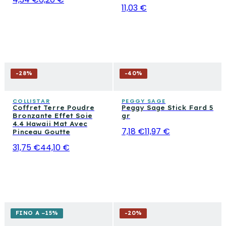
11,03 €
-
28
%
-
40
%
COLLISTAR
PEGGY SAGE
Coffret Terre Poudre
Peggy Sage Stick Fard 5
Bronzante Effet Soie
gr
4.4 Hawaii Mat Avec
7,18 €
11,97 €
Pinceau Goutte
31,75 €
44,10 €
FINO A −15%
-
20
%