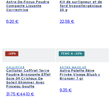
Astra De-Focus Poudre
Kit de surligneur et de
Compacte Lissante
fard hypoallergénique
Correctrice
20 g
6,20 €
22,58 €
-
28
%
FINO A −15%
COLLISTAR
ASTRA MAKE UP
Collistar Coffret Terre
Astra Palette Rêve
Poudre Bronzante Effet
Privée Visage Blush +
Soie 09 Cristaux De
Bronzer 7 gr
Soleil Shimmer Avec
Pinceau Goutte
9,35 €
31,75 €
44,10 €