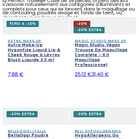
la Perfect Traveller Case de 39 pièces, offrent des kits
s'associe naturellement aux catégories d'illuminants et
complets pour ceux qui se lancent dans le maquillage ou
de contouring, poudres visage et fonds de teint, où
cherchent un cadeau polyvalent.
trouver les bases sur lesquelles faire ressortir la couleur
FINO A −15%
-
20
%
des joues. Les palettes ombres à paupières et les
-20% EXTRA
produits à lèvres complètent également une routine
ASTRA MAKE UP
MAGIC STUDIO MAKE UP
Astra Make-Up
Magic Studio Végan
visage harmonieuse, de la première couche de base au
Hypnotize Liquid Lip &
Trousse De Maquillage
fini lumineux final.
Cheek Rouge à Lèvres
Complète – Kit
Blush Liquide 3,5 ml
Maquillage
Professionnel
7,88 €
25,12 €
31,40 €
-20% EXTRA
-20% EXTRA
BELLAOGGI ITALIA
BELL HYPOALLERGENIC
BellaOggi Poudre
HypoAllergenic Go