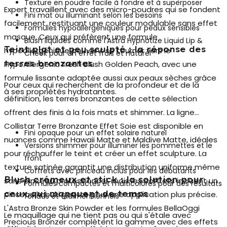
Texture en poudre facile à fondre et à superposer
Expert travaillent avec des micro-poudres qui se fondent
Fini mat ou illuminant selon les besoins
facilement, restituant une couleur modulable sans effet
Formules hypoallergéniques pour peaux sensibles
masque. Ceux qui préfèrent une formule
Blush liquides comme l'Astra Hypnotize Liquid Lip &
Teint plat et peu sculpté : la réponse des
hypoallergénique peuvent se tourner vers le
Cheek pour un effet frais et naturel
terres bronzantes
HypoAllergenic Fresh Blush Golden Peach, avec une
formule lissante adaptée aussi aux peaux sèches grâce
Pour ceux qui recherchent de la profondeur et de la
à ses propriétés hydratantes.
définition, les
terres bronzantes
de cette sélection
offrent des finis à la fois mats et shimmer. La ligne
Collistar Terre Bronzante Effet Soie est disponible en
Fini opaque pour un effet solaire naturel
nuances comme Hawaii Matte et Maldive Matte, idéales
Versions shimmer pour illuminer les pommettes et le
pour réchauffer le teint et créer un effet sculpture. La
front
texture satinée garantit une distribution uniforme même
Coffrets avec pinceau inclus pour les débutants
Blush crémeux et stick : la solution pour
sans pinceau professionnel, mais les coffrets incluent un
Formules compactes et multicolores pour des résultats
ceux qui manquent de temps
pinceau kabuki goutte pour une application plus précise.
fondus et tridimensionnels
L'Astra Bronze Skin Powder et les formules BellaOggi
Le maquillage qui ne tient pas ou qui s'étale avec
Precious Bronzer complètent la gamme avec des effets