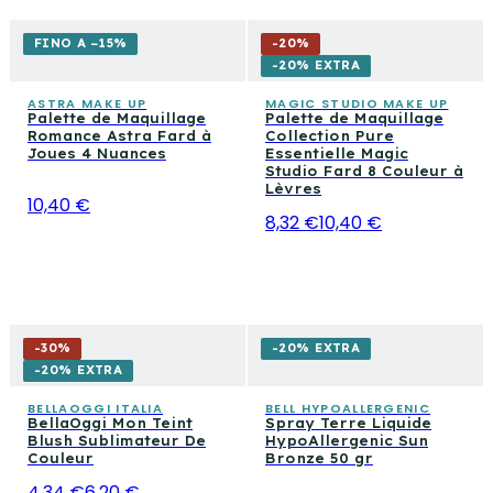
FINO A −15%
-
20
%
-20% EXTRA
ASTRA MAKE UP
MAGIC STUDIO MAKE UP
Palette de Maquillage
Palette de Maquillage
Romance Astra Fard à
Collection Pure
Joues 4 Nuances
Essentielle Magic
Studio Fard 8 Couleur à
Lèvres
10,40 €
8,32 €
10,40 €
-
30
%
-20% EXTRA
-20% EXTRA
BELLAOGGI ITALIA
BELL HYPOALLERGENIC
BellaOggi Mon Teint
Spray Terre Liquide
Blush Sublimateur De
HypoAllergenic Sun
Couleur
Bronze 50 gr
4,34 €
6,20 €