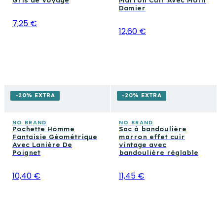
Gris de Voyage
Marron Cuir Avec Motif
Damier
7,25 €
12,60 €
-20% EXTRA
-20% EXTRA
NO BRAND
NO BRAND
Pochette Homme
Sac à bandoulière
Fantaisie Géométrique
marron effet cuir
Avec Lanière De
vintage avec
Poignet
bandoulière réglable
10,40 €
11,45 €