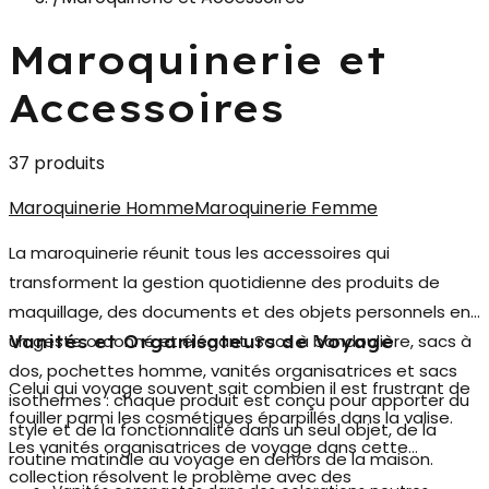
Maroquinerie et
Accessoires
37 produits
Maroquinerie Homme
Maroquinerie Femme
La
maroquinerie
réunit tous les accessoires qui
transforment la gestion quotidienne des produits de
maquillage, des documents et des objets personnels en
un geste ordonné et élégant. Sacs à bandoulière, sacs à
Vanités et Organisateurs de Voyage
dos, pochettes homme, vanités organisatrices et sacs
Celui qui voyage souvent sait combien il est frustrant de
isothermes : chaque produit est conçu pour apporter du
fouiller parmi les cosmétiques éparpillés dans la valise.
style et de la fonctionnalité dans un seul objet, de la
Les
vanités organisatrices de voyage
dans cette
routine matinale au voyage en dehors de la maison.
collection résolvent le problème avec des