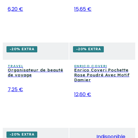
6,20 €
15,65 €
-20% EXTRA
-20% EXTRA
TRAVEL
ENRICO COVERI
Organisateur de beauté
Enrico Coveri Pochette
de voyage
Rose Poudré Avec Motif
Damier
7,25 €
12,60 €
-20% EXTRA
Indisponible