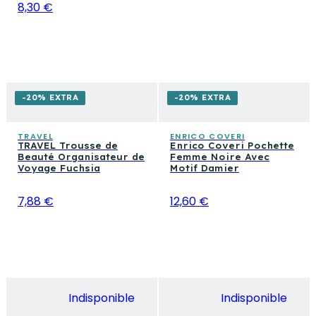
8,30 €
-20% EXTRA
-20% EXTRA
TRAVEL
ENRICO COVERI
TRAVEL Trousse de
Enrico Coveri Pochette
Beauté Organisateur de
Femme Noire Avec
Voyage Fuchsia
Motif Damier
7,88 €
12,60 €
Indisponible
Indisponible