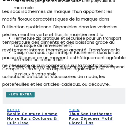
Lanière de poignet amovible pour une polyvalence
maximale
Les sacs isothermes de marque Thun apportent les
motifs floraux caractéristiques de la marque dans
l'utilisation quotidienne. Disponibles dans les variantes
pêche, menthe verte et lilas, ils maintiennent la
Fermeture zip pratique et sécurisée pour un transport
température des aliments et des boissons grâce au
sans risque de renversement
revêtement interne thermique argenté. Transformer la
Design compact qui s'intègre facilement dans le sac
pause déjeuner en un moment esthétiquement agréable
de travail ou le sac à dos
ne nécessite aucun compromis sur la fonctionnalité.
Trois variantes florales pour choisir celle qui correspond
Complète ton style en explorant également les
le mieux à votre style
collections de
sacs et accessoires de mode
, les
portefeuilles et les articles-cadeaux, ou découvre
comment associer ces accessoires aux produits de
-20% EXTRA
beauté et de soins pour une routine beauté organisée
dans chaque détail.
BASILE
THUN
Basile Ceinture Homme
Thun Sac Isotherme
Noire Sans Coutures En
Pour Déjeuner Motif
Cuir Lisse
Floral Lilas