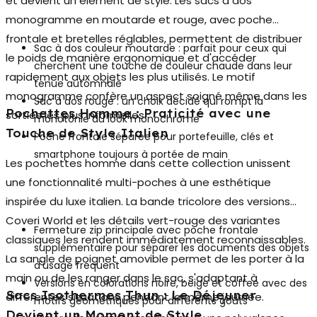
et devient un élément de style. Les
sacs à dos
monogramme
en moutarde et rouge, avec poche
frontale et bretelles réglables, permettent de distribuer
Sac à dos couleur moutarde : parfait pour ceux qui
le poids de manière ergonomique et d'accéder
cherchent une touche de couleur chaude dans leur
rapidement aux objets les plus utilisés. Le motif
tenue automnale
monogramme confère un aspect soigné même dans les
Sac à dos rouge : un choix décidé qui rompt la
Pochettes Homme : Praticité avec une
sorties les plus informelles.
monotonie du look monochrome
Touche de Style Italien
Poche frontale séparée pour portefeuille, clés et
smartphone toujours à portée de main
Les
pochettes homme
dans cette collection unissent
une fonctionnalité multi-poches à une esthétique
inspirée du luxe italien. La bande tricolore des versions
Coveri World et les détails vert-rouge des variantes
Fermeture zip principale avec poche frontale
classiques les rendent immédiatement reconnaissables.
supplémentaire pour séparer les documents des objets
La sangle de poignet amovible permet de les porter à la
d'usage fréquent
main ou de les ranger dans le sac, s'adaptant à
Versions en colorations noire, beige et coffee avec des
Sacs Isothermes Thun : Le Déjeuner
différentes situations pendant la même journée.
motifs géométriques pour différents goûts
Devient un Moment de Style