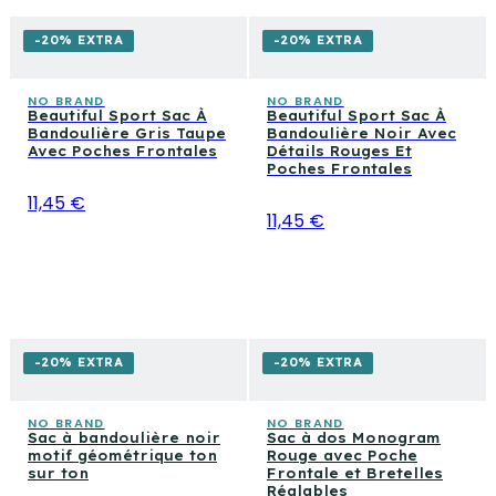
-20% EXTRA
-20% EXTRA
NO BRAND
NO BRAND
Beautiful Sport Sac À
Beautiful Sport Sac À
Bandoulière Gris Taupe
Bandoulière Noir Avec
Avec Poches Frontales
Détails Rouges Et
Poches Frontales
11,45 €
11,45 €
-20% EXTRA
-20% EXTRA
NO BRAND
NO BRAND
Sac à bandoulière noir
Sac à dos Monogram
motif géométrique ton
Rouge avec Poche
sur ton
Frontale et Bretelles
Réglables