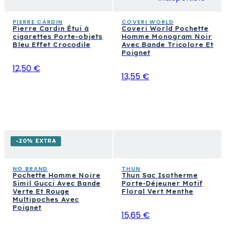
PIERRE CARDIN
COVERI WORLD
Pierre Cardin Étui à
Coveri World Pochette
cigarettes Porte-objets
Homme Monogram Noir
Bleu Effet Crocodile
Avec Bande Tricolore Et
Poignet
12,50 €
13,55 €
-20% EXTRA
NO BRAND
THUN
Pochette Homme Noire
Thun Sac Isotherme
Simil Gucci Avec Bande
Porte-Déjeuner Motif
Verte Et Rouge
Floral Vert Menthe
Multipoches Avec
Poignet
15,65 €