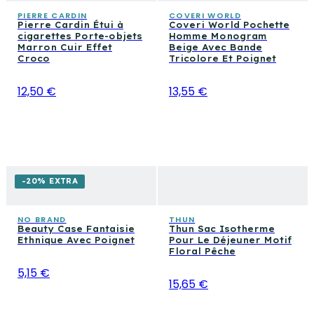
PIERRE CARDIN
COVERI WORLD
Pierre Cardin Étui à
Coveri World Pochette
cigarettes Porte-objets
Homme Monogram
Marron Cuir Effet
Beige Avec Bande
Croco
Tricolore Et Poignet
12,50 €
13,55 €
-20% EXTRA
NO BRAND
THUN
Beauty Case Fantaisie
Thun Sac Isotherme
Ethnique Avec Poignet
Pour Le Déjeuner Motif
Floral Pêche
5,15 €
15,65 €