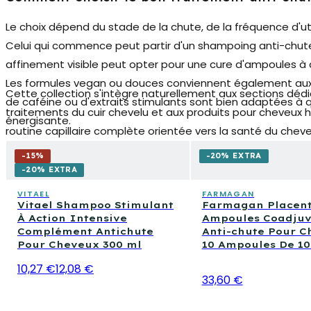
Le choix dépend du stade de la chute, de la fréquence d'util
Celui qui commence peut partir d'un shampoing anti-chute 
affinement visible peut opter pour une cure d'ampoules à 
Les formules vegan ou douces conviennent également aux cu
Cette collection s'intègre naturellement aux sections déd
de caféine ou d'extraits stimulants sont bien adaptées à 
traitements du cuir chevelu et aux produits pour cheveux
énergisante.
routine capillaire complète orientée vers la santé du chev
-
15
%
-20% EXTRA
-20% EXTRA
VITAEL
FARMAGAN
Vitael Shampoo Stimulant
Farmagan Placent
À Action Intensive
Ampoules Coadjuv
Complément Antichute
Anti-chute Pour 
Pour Cheveux 300 ml
10 Ampoules De 10
10,27 €
12,08 €
33,60 €