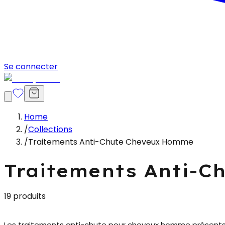
Se connecter
Home
/
Collections
/
Traitements Anti-Chute Cheveux Homme
Traitements Anti-
19 produits
Les
traitements anti-chute pour cheveux homme
présents