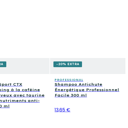
RA
-20% EXTRA
PROFESSIONAL
Sport CTX
Shampoo Antichute
ing à la caféine
Énergétique Professionnel
veux avec taurine
Facile 300 ml
nutriments anti-
0 ml
13,65 €