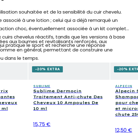
isation souhaitée et de la sensibilité du cuir chevelu.
associé à une lotion ; celui qui a déjà remarqué un
action choc, éventuellement associée à un kit complet.
irs chevelus réactifs, tandis que les versions à base
iées aux
baumes et revitalisants renforcés
, aux
qui pratique le sport et recherche une réponse
 homme en général, permettant de construire une
eu dans le temps.
-20% EXTRA
-20% EXT
SUBLIME
ALPECIN
rix
Sublime Dermocin
Alpecin 
antes
Traitement Anti-chute Des
Shampoo
Cheveux
Cheveux 10 Ampoules De
pour che
 ml
10 ml
et micro
chute 25
15,75 €
12,50 €