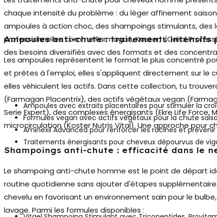
chaque intensité du problème : du léger affinement saisonn
ampoules à action choc
, des shampoings stimulants, des 
professionnelles comme Farmagan, Koster, L'Oréal Professi
Ampoules anti-chute : traitements intensifs p
des besoins diversifiés avec des formats et des concentr
Les ampoules représentent le format le plus concentré pour
et prêtes à l'emploi, elles s'appliquent directement sur le c
elles véhiculent les actifs. Dans cette collection, tu trouv
(Farmagan Placentrix), des actifs végétaux vegan (Farmagan
Ampoules avec extraits placentaires pour stimuler la crois
Serie Expert), des complexes énergisants (Ekre Life Force, M
Formules vegan avec actifs végétaux pour la chute saison
microcirculation (Koster Nutris Vital). Une approche pour c
Aminexil Advanced pour renforcer les racines et prévenir l
Traitements énergisants pour cheveux dépourvus de vigu
Shampoings anti-chute : efficacité dans le 
Le
shampoing anti-chute homme
est le point de départ id
routine quotidienne sans ajouter d'étapes supplémentaires.
chevelu en favorisant un environnement sain pour le bulbe,
lavage. Parmi les formules disponibles :
Vitael Shampoing Stimulant avec Tricopeptides, Provitami