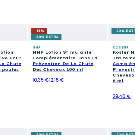
-
15
%
-20% EXT
-20% EXTRA
L
NHP
KOSTER
otion
NHP Lotion Stimulante
Koster N
ive Pour
Complémentaire Dans La
Traitem
La Chute
Prévention De La Chute
Complém
mpoules
Des Cheveux 100 ml
Préventi
Cheveux 
10,35 €
12,18 €
8 ml
29,40 €
-20% EXTRA
-20% EXT