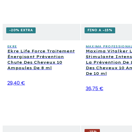
-20% EXTRA
FINO A −15%
EKRE
MAXIMA PROFESSIONA
Ekre Life Force Traitement
Maxima Vitalker L
Énergisant Prévention
Stimulante Intens
Chute Des Cheveux 10
La Prévention De 
Ampoules De 8 ml
Des Cheveux 10 A
De 10 ml
29,40 €
36,75 €
-
15
%