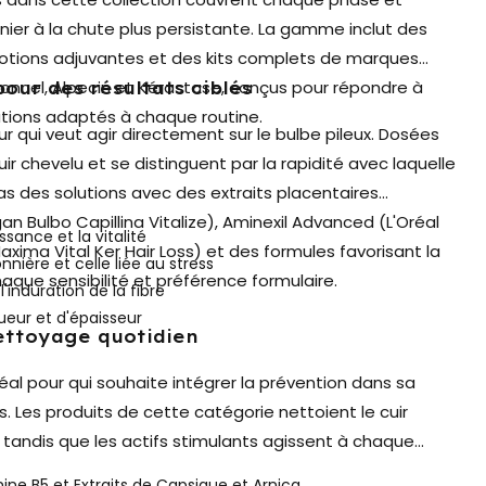
ier à la chute plus persistante. La gamme inclut des
lotions adjuvantes et des kits complets de marques
onnel, Alpecin et Kérastase, conçus pour répondre à
our des résultats ciblés
ations adaptés à chaque routine.
 qui veut agir directement sur le bulbe pileux. Dosées
uir chevelu et se distinguent par la rapidité avec laquelle
eras des solutions avec des extraits placentaires
 Bulbo Capillina Vitalize), Aminexil Advanced (L'Oréal
sance et la vitalité
axima Vital Ker Hair Loss) et des formules favorisant la
nière et celle liée au stress
haque sensibilité et préférence formulaire.
'induration de la fibre
eur et d'épaisseur
nettoyage quotidien
éal pour qui souhaite intégrer la prévention dans sa
 Les produits de cette catégorie nettoient le cuir
 tandis que les actifs stimulants agissent à chaque
ne B5 et Extraits de Capsique et Arnica