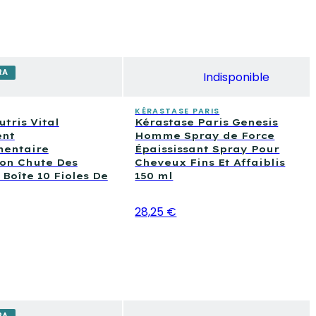
RA
Indisponible
KÉRASTASE PARIS
utris Vital
Kérastase Paris Genesis
ent
Homme Spray de Force
entaire
Épaississant Spray Pour
on Chute Des
Cheveux Fins Et Affaiblis
Boîte 10 Fioles De
150 ml
28,25 €
RA