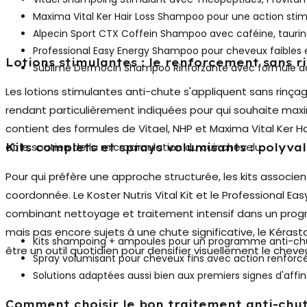
Maxima Vital Ker Hair Loss Shampoo pour une action sti
Alpecin Sport CTX Coffein Shampoo avec caféine, taurine
Professional Easy Energy Shampoo pour cheveux faibles e
Lotions stimulantes : le renforcement sans r
Sublime Dermocin Shampoo Rinforzante avec formule do
Les
lotions stimulantes anti-chute
s'appliquent sans rinçag
rendant particulièrement indiquées pour qui souhaite maxi
contient des formules de Vitael, NHP et Maxima Vital Ker Ha
et le soutien de la microcirculation du cuir chevelu.
Kits complets et sprays volumisants : polyv
Pour qui préfère une approche structurée, les kits associ
coordonnée. Le Koster Nutris Vital Kit et le Professional Eas
combinant nettoyage et traitement intensif dans un progr
mais pas encore sujets à une chute significative, le Kéra
Kits shampoing + ampoules pour un programme anti-c
être un outil quotidien pour densifier visuellement le cheveu
Spray volumisant pour cheveux fins avec action renforc
Solutions adaptées aussi bien aux premiers signes d'af
Comment choisir le bon traitement anti-chu