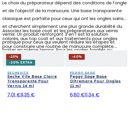
Le choix du préparateur dépend des conditions de l'ongle
et de l'objectif de la manucure. Une base transparente
classique est parfaite pour ceux qui ont les ongles sains
et cherchent simplement une plus grande durabilité du
Associez les base coat et les préparateurs aux vernis
vernis. Un produit
renforçant 3 en 1
est la solution
colorés, aux top coat et aux traitements pour ongles
pratique pour ceux qui veulent réduire les étapes et
pour construire une routine de manucure complète.
traiter en même temps. Pour les ongles fragiles ou
Explorez également les catégories dédiées aux soins des
endommagés, un gel de base spécifique offre une
-
25
%
-
40
%
mains et aux produits pour la reconstruction d'ongles
-20% EXTRA
protection structurelle plus intense. Choisir en fonction
pour compléter votre kit professionnel.
de vos besoins réels signifie obtenir des résultats plus
SECHEVITE
PEGGY SAGE
Seche Vite Base Claire
Peggy Sage Base
efficaces et durables.
Transparente Pour
Oltremare Pour Ongles
Vernis 14 ml
11 ml
7,01 €
9,35 €
6,80 €
11,34 €