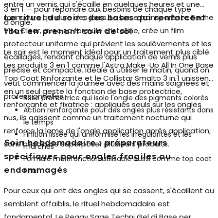
entre un vernis qui s'écaille en quelques heures et une
3 en 1 — pour répondre aux besoins de chaque type
manucure qui dure des jours. La
base transparente
Seche
Le rituel du soir : des bases qui renforcent
d'ongle.
Vite Clear, avec sa formule cristalline, crée un film
tout en prenant soin de soi
protecteur uniforme qui prévient les soulèvements et les
Le soir est le moment idéal pour un traitement plus ciblé.
écaillages, rendant chaque application de vernis plus
Les produits
3 en 1
comme l'Astra Make-Up All In One Base
précise et compacte. Idéale à utiliser le matin, quand on
Top Coat Rinforzante et le Collistar Smalto 3 in 1 unissent
veut commencer la journée avec des mains soignées et
en un seul geste la fonction de base protectrice,
professionnelles.
Base protectrice qui isole l'ongle des pigments colorés
renforçante et fixatrice : appliqués seuls sur les ongles
Action renforçante pour des ongles plus résistants dans
nus, ils agissent comme un traitement nocturne qui
le temps
renforce la lame de l'ongle application après application,
Finition lissée qui uniformise les irrégularités et les
Soin hebdomadaire : préparateurs
sans besoin de superposer plusieurs produits.
marches
spécifiques pour ongles fragiles ou
Formule multifonction utilisable aussi comme top coat
endommagés
final
Pour ceux qui ont des ongles qui se cassent, s'écaillent ou
semblent affaiblis, le rituel hebdomadaire est
fondamental. Le Peggy Sage Techni Gel di Base per