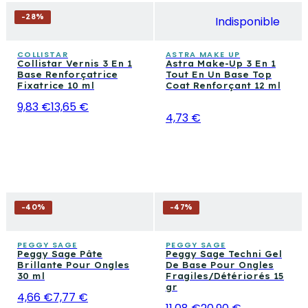
-
28
%
Indisponible
COLLISTAR
ASTRA MAKE UP
Collistar Vernis 3 En 1
Astra Make-Up 3 En 1
Base Renforçatrice
Tout En Un Base Top
Fixatrice 10 ml
Coat Renforçant 12 ml
9,83 €
13,65 €
4,73 €
-
40
%
-
47
%
PEGGY SAGE
PEGGY SAGE
Peggy Sage Pâte
Peggy Sage Techni Gel
Brillante Pour Ongles
De Base Pour Ongles
30 ml
Fragiles/Détériorés 15
gr
4,66 €
7,77 €