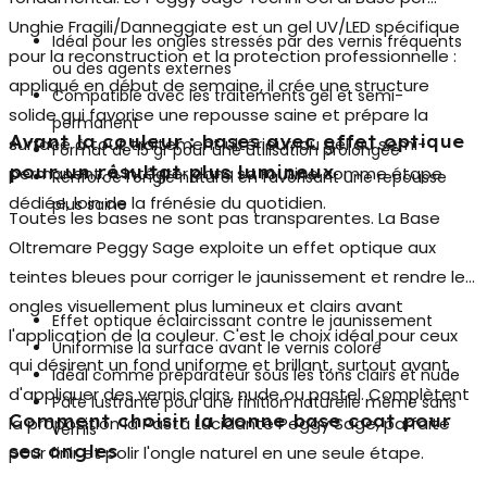
Unghie Fragili/Danneggiate est un gel UV/LED spécifique
Idéal pour les ongles stressés par des vernis fréquents
pour la reconstruction et la protection professionnelle :
ou des agents externes
appliqué en début de semaine, il crée une structure
Compatible avec les traitements gel et semi-
solide qui favorise une repousse saine et prépare la
permanent
Avant la couleur : bases avec effet optique
surface à tout traitement ultérieur, du gel au semi-
Format de 15 gr pour une utilisation prolongée
pour un résultat plus lumineux
permanent. À intégrer dans sa routine comme étape
Renforce l'ongle naturel en favorisant une repousse
dédiée, loin de la frénésie du quotidien.
plus saine
Toutes les bases ne sont pas transparentes. La
Base
Oltremare Peggy Sage
exploite un effet optique aux
teintes bleues pour corriger le jaunissement et rendre les
ongles visuellement plus lumineux et clairs avant
Effet optique éclaircissant contre le jaunissement
l'application de la couleur. C'est le choix idéal pour ceux
Uniformise la surface avant le vernis coloré
qui désirent un fond uniforme et brillant, surtout avant
Idéal comme préparateur sous les tons clairs et nude
d'appliquer des vernis clairs, nude ou pastel. Complètent
Pâte lustrante pour une finition naturelle même sans
Comment choisir la bonne base coat pour
la proposition la Pasta Lucidante Peggy Sage, parfaite
vernis
ses ongles
pour finir et polir l'ongle naturel en une seule étape.