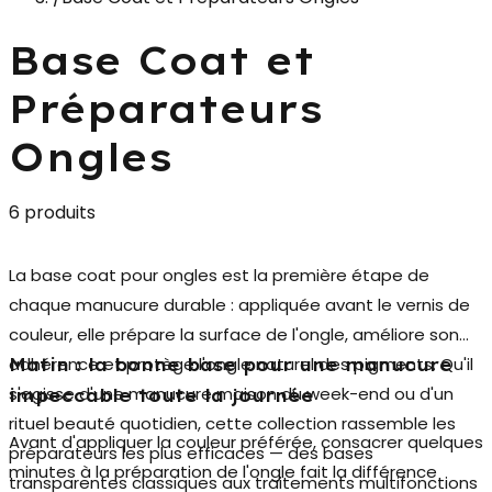
Base Coat et
Préparateurs
Ongles
6 produits
La
base coat pour ongles
est la première étape de
chaque manucure durable : appliquée avant le vernis de
couleur, elle prépare la surface de l'ongle, améliore son
adhérence et protège l'ongle naturel des pigments. Qu'il
Matin : la bonne base pour une manucure
s'agisse d'une manucure maison du week-end ou d'un
impeccable toute la journée
rituel beauté quotidien, cette collection rassemble les
Avant d'appliquer la couleur préférée, consacrer quelques
préparateurs les plus efficaces — des bases
minutes à la préparation de l'ongle fait la différence
transparentes classiques aux traitements multifonctions