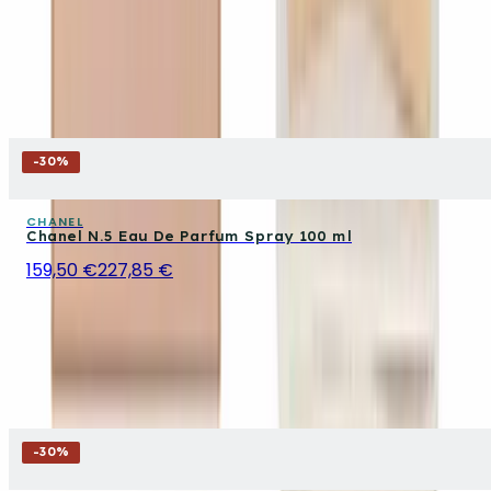
-
30
%
CHANEL
Chanel N.5 Eau De Parfum Spray 100 ml
159,50 €
227,85 €
-
30
%