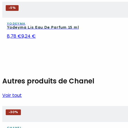
-
5
%
YODEYMA
Yodeyma Lis Eau De Parfum 15 ml
8,78 €
9,24 €
Autres produits de Chanel
Voir tout
-
30
%
CHANEL