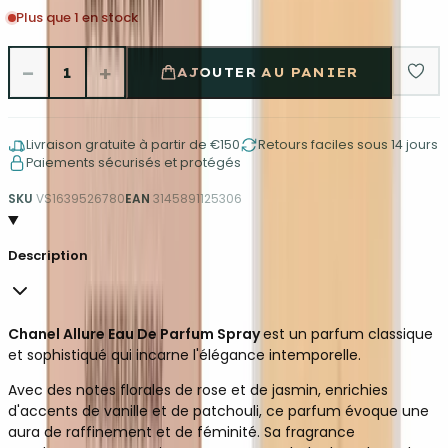
Plus que 1 en stock
−
+
1
AJOUTER AU PANIER
Livraison gratuite à partir de €150
Retours faciles sous 14 jours
Paiements sécurisés et protégés
SKU
VS1639526780
EAN
3145891125306
Description
Chanel Allure Eau De Parfum Spray
est un parfum classique
et sophistiqué qui incarne l'élégance intemporelle.
Avec des notes florales de rose et de jasmin, enrichies
d'accents de vanille et de patchouli, ce parfum évoque une
aura de raffinement et de féminité. Sa fragrance