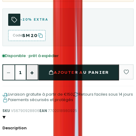
-20% EXTRA
SM20
Code
Disponible · prêt à expédier
−
+
1
AJOUTER AU PANIER
Livraison gratuite à partir de €150
Retours faciles sous 14 jours
Paiements sécurisés et protégés
SKU
VS6790928806
EAN
7702018980925
Description