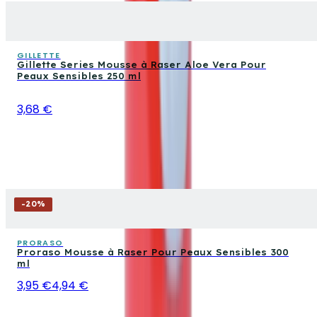
GILLETTE
Gillette Series Mousse à Raser Aloe Vera Pour
Peaux Sensibles 250 ml
3,68 €
-
20
%
PRORASO
Proraso Mousse à Raser Pour Peaux Sensibles 300
ml
3,95 €
4,94 €