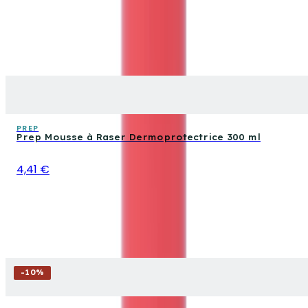
PREP
Prep Mousse à Raser Dermoprotectrice 300 ml
4,41 €
-
10
%