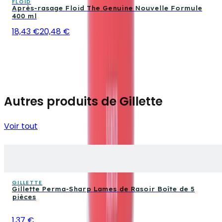
FLOID
Après-rasage Floid The Genuine Nouvelle Formule
400 ml
18,43 €
20,48 €
Autres produits de Gillette
Voir tout
GILLETTE
Gillette Perma-Sharp Lames de Rasoir Boîte de 5
pièces
1,37 €