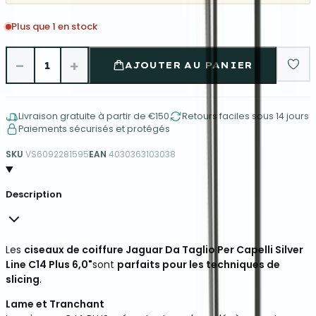
Plus que 1 en stock
−
+
1
AJOUTER AU PANIER
Livraison gratuite à partir de €150
Retours faciles sous 14 jours
Paiements sécurisés et protégés
SKU
VS6092281595
EAN
4030363103038
Description
Les
ciseaux de coiffure Jaguar Da Taglio Per Capelli Silver
Line C14 Plus 6,0"
sont
parfaits pour les techniques de
slicing
.
Lame et Tranchant