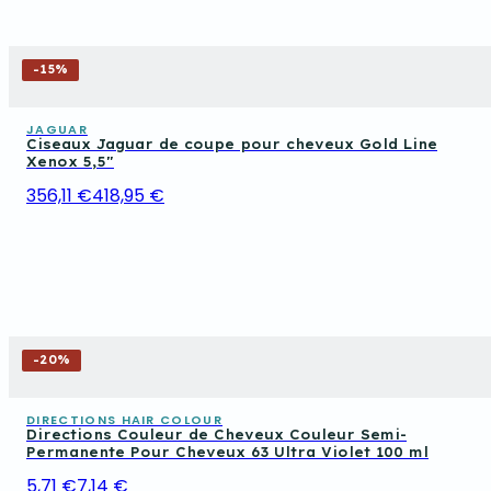
-
15
%
JAGUAR
Ciseaux Jaguar de coupe pour cheveux Gold Line
Xenox 5,5"
356,11 €
418,95 €
-
20
%
DIRECTIONS HAIR COLOUR
Directions Couleur de Cheveux Couleur Semi-
Permanente Pour Cheveux 63 Ultra Violet 100 ml
5,71 €
7,14 €