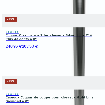
-
15
%
JAGUAR
Jaguar Ciseaux à effiler cheveux Silver Line C14
Plus 43 dents 6,0"
240,98 €
283,50 €
-
15
%
JAGUAR
Ciseaux Jaguar de coupe pour cheveux Gold Line
Diamond 6,0"