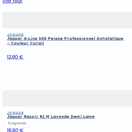
Voir tout
JAGUAR
Jaguar A-Line 500 Peigne Professionnel Antistatique
– Couleur Corail
12,60 €
JAGUAR
Jaguar Rasoir R1 M Lavande Demi Lame
Agrandir
16,80 €