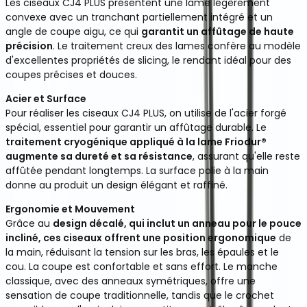
Les ciseaux CJ4 PLUS présentent une lame légèrement
convexe avec un tranchant partiellement intégré et un
angle de coupe aigu, ce qui
garantit un affûtage de haute
précision
. Le traitement creux des lames confère au modèle
d'excellentes propriétés de slicing, le rendant idéal pour des
coupes précises et douces.
Acier et Surface
Pour réaliser les ciseaux CJ4 PLUS, on utilise de l'acier forgé
spécial, essentiel pour garantir un affûtage durable. Le
traitement cryogénique appliqué à la lame Friodur®
augmente sa dureté et sa résistance
, assurant qu'elle reste
affûtée pendant longtemps. La surface polie à la main
donne au produit un design élégant et raffiné.
Ergonomie et Mouvement
Grâce au
design décalé, qui inclut un anneau pour le pouce
incliné, ces ciseaux offrent une position ergonomique
de
la main, réduisant la tension sur les bras, les épaules et le
cou. La coupe est confortable et sans effort. Le manche
classique, avec des anneaux symétriques, offre une
sensation de coupe traditionnelle, tandis que le crochet