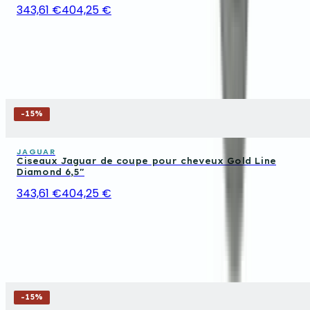
343,61 €
404,25 €
-
15
%
JAGUAR
Ciseaux Jaguar de coupe pour cheveux Gold Line
Diamond 6,5"
343,61 €
404,25 €
-
15
%