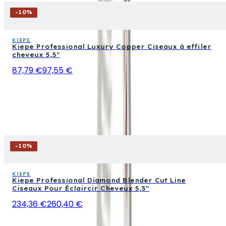
-
10
%
KIEPE
Kiepe Professional Luxury Copper Ciseaux à effiler
cheveux 5,5"
87,79 €
97,55 €
-
10
%
KIEPE
Kiepe Professional Diamond Blender Cut Line
Ciseaux Pour Éclaircir Cheveux 5,5″
234,36 €
260,40 €