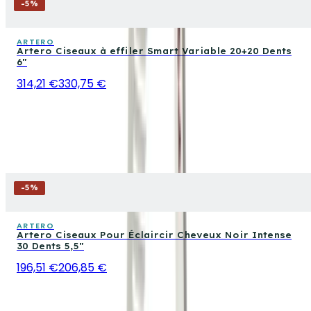
-
5
%
ARTERO
Artero Ciseaux à effiler Smart Variable 20+20 Dents
6"
314,21 €
330,75 €
-
5
%
ARTERO
Artero Ciseaux Pour Éclaircir Cheveux Noir Intense
30 Dents 5,5″
196,51 €
206,85 €