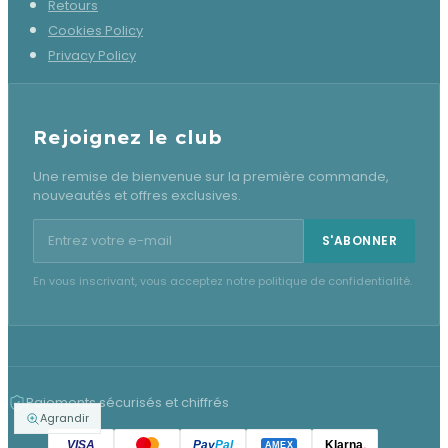
Retours
Cookies Policy
Privacy Policy
Rejoignez le club
Une remise de bienvenue sur la première commande,
nouveautés et offres exclusives.
Adresse e-mail pour la newsletter
S'ABONNER
En vous inscrivant, vous acceptez notre politique de confidentialité.
Paiements sécurisés et chiffrés
Agrandir
VISA
Pay
Pal
Klarna
.
AMEX