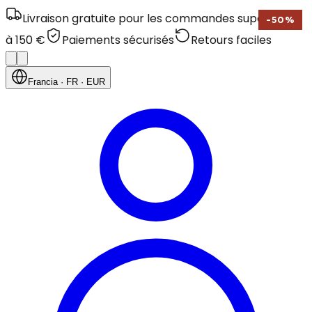
Livraison gratuite pour les commandes supérieures
-
50
%
à 150 €
Paiements sécurisés
Retours faciles
Francia
· FR
· EUR