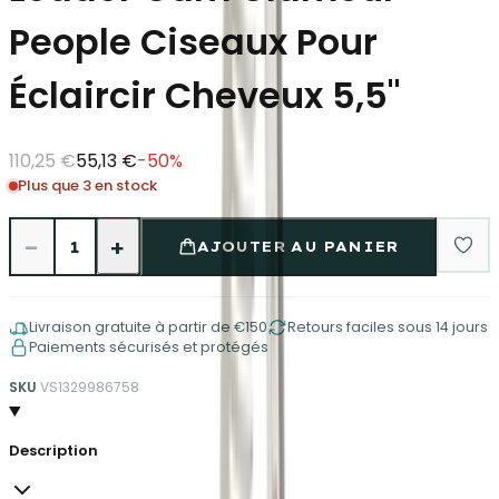
People Ciseaux Pour
Éclaircir Cheveux 5,5"
110,25 €
55,13 €
-
50
%
Plus que 3 en stock
−
+
1
AJOUTER AU PANIER
Livraison gratuite à partir de €150
Retours faciles sous 14 jours
Paiements sécurisés et protégés
SKU
VS1329986758
Description