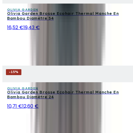
OLIVIA GARDEN
Olivia Garden Brosse Ecohair Thermal Manche En
Bambou Diamètre 54
16,52 €
19,43 €
-
15
%
OLIVIA GARDEN
Olivia Garden Brosse Ecohair Thermal Manche En
Bambou Diamètre 24
10,71 €
12,60 €