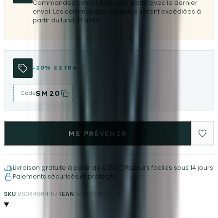
Commandez avant 08:30 pour partir avec le dernier
envoi. Les commandes suivantes seront expédiées à
partir du lundi 17 août.
-20% EXTRA
SM20
Code
ME PRÉVENIR
Livraison gratuite à partir de €150
Retours faciles sous 14 jours
Paiements sécurisés et protégés
SKU
VS0448641574
EAN
5414343015778