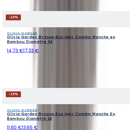
-
15
%
OLIVIA GARDEN
Olivia Garden Brosse Eco Hair Combo Manche en
Bambou Diamètre 34
14,73 €
17,33 €
-
15
%
OLIVIA GARDEN
Olivia Garden Brosse Eco Hair Combo Manche En
Bambou Diamètre 18
11,60 €
13,65 €