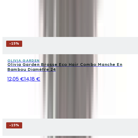
-
15
%
OLIVIA GARDEN
Olivia Garden Brosse Eco Hair Combo Manche En
Bambou Diamètre 24
12,05 €
14,18 €
-
15
%