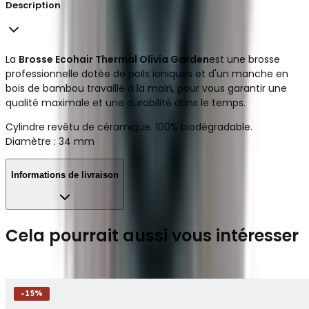
Description
La
Brosse Ecohair Thermal Olivia Garden
est une brosse
professionnelle dotée de poils ioniques et d'un manche en
bois de bambou travaillé à la main, pour vous garantir une
qualité maximale et une durabilité dans le temps.
Cylindre revêtu de céramique. 100% biodégradable.
Diamètre : 34 mm
Informations de livraison
Cela pourrait aussi vous intéresser
-
15
%