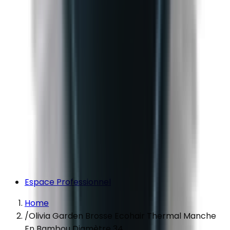
Espace Professionnel
Home
/
Olivia Garden Brosse Ecohair Thermal Manche
En Bambou Diamètre 34