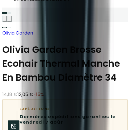
Olivia Garden
Olivia Garden Brosse
Ecohair Thermal Manche
En Bambou Diamètre 34
14,18 €
12,05 €
-
15
%
EXPÉDITIONS
Dernières expéditions garanties le
vendredi 7 août