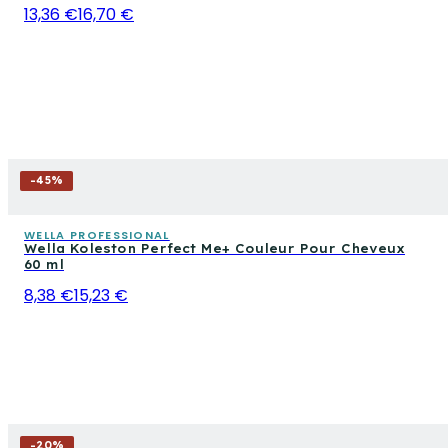
13,36 €
16,70 €
-
45
%
WELLA PROFESSIONAL
Wella Koleston Perfect Me+ Couleur Pour Cheveux
60 ml
8,38 €
15,23 €
-
20
%