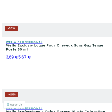
-
35
%
WELLA PROFESSIONAL
Wella Exclusiv Laque Pour Cheveux Sans Gaz Tenue
Forte 50 ml
3,69 €
5,67 €
-
45
%
Agrandir
WELLA PROFESSIONAL
Wella Professionals Color Xpress 10 min Coloration