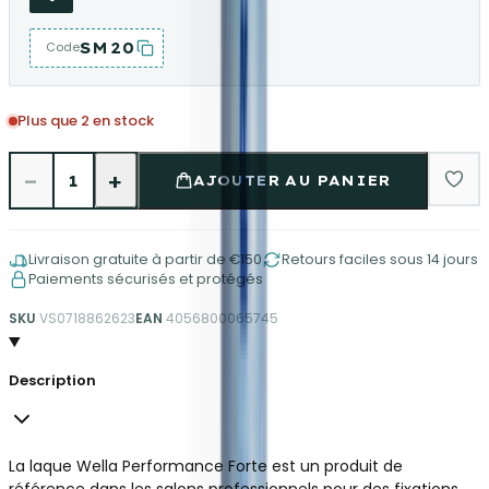
SM20
Code
Plus que 2 en stock
−
+
1
AJOUTER AU PANIER
Livraison gratuite à partir de €150
Retours faciles sous 14 jours
Paiements sécurisés et protégés
SKU
VS0718862623
EAN
4056800065745
Description
La laque Wella Performance Forte est un produit de
référence dans les salons professionnels pour des fixations