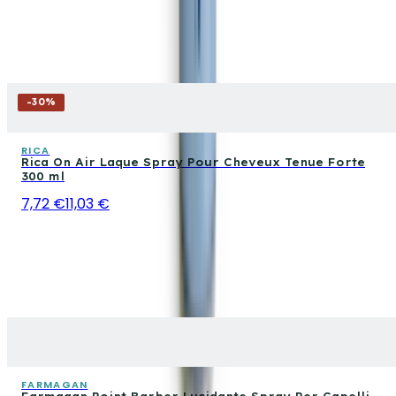
-
30
%
RICA
Rica On Air Laque Spray Pour Cheveux Tenue Forte
300 ml
7,72 €
11,03 €
FARMAGAN