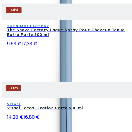
-
45
%
THE SHAVE FACTORY
The Shave Factory Laque Spray Pour Cheveux Tenue
Extra Forte 500 ml
9,53 €
17,33 €
-
15
%
VITAEL
Vitael Lacca Fixation Forte 500 ml
14,28 €
16,80 €