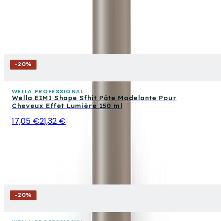
-
20
%
WELLA PROFESSIONAL
Wella EIMI Shape Sfhit Pâte Modelante Pour
Cheveux Effet Lumière 150 ml
17,05 €
21,32 €
-
20
%