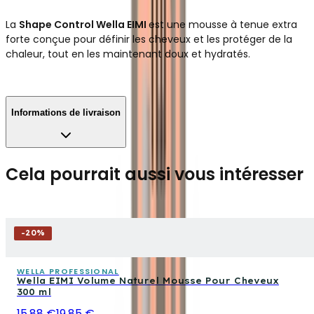
La
Shape Control Wella EIMI
est une mousse à tenue extra
forte conçue pour définir les cheveux et les protéger de la
chaleur, tout en les maintenant doux et hydratés.
Informations de livraison
Cela pourrait aussi vous intéresser
-
20
%
WELLA PROFESSIONAL
Wella EIMI Volume Naturel Mousse Pour Cheveux
300 ml
15,88 €
19,85 €