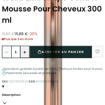
Mousse Pour Cheveux 300
ml
19,85 €
15,88 €
-
20
%
Plus que 3 en stock
−
+
1
AJOUTER AU PANIER
Livraison gratuite à partir de €150
Retours faciles sous 14 jours
Paiements sécurisés et protégés
SKU
VS0782205251
EAN
8005610563336
Description