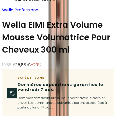
Wella Professional
Wella EIMI Extra Volume
Mousse Volumatrice Pour
Cheveux 300 ml
19,85 €
15,88 €
-
20
%
EXPÉDITIONS
Dernières expéditions garanties le
vendredi 7 août
Commandez avant 08:30 pour partir avec le dernier
envoi. Les commandes suivantes seront expédiées à
partir du lundi 17 août.