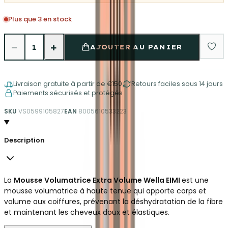
Plus que 3 en stock
−
+
1
AJOUTER AU PANIER
Livraison gratuite à partir de €150
Retours faciles sous 14 jours
Paiements sécurisés et protégés
SKU
VS0599105827
EAN
8005610533223
Description
La
Mousse Volumatrice Extra Volume Wella EIMI
est une
mousse volumatrice à haute tenue qui apporte corps et
volume aux coiffures, prévenant la déshydratation de la fibre
et maintenant les cheveux doux et élastiques.