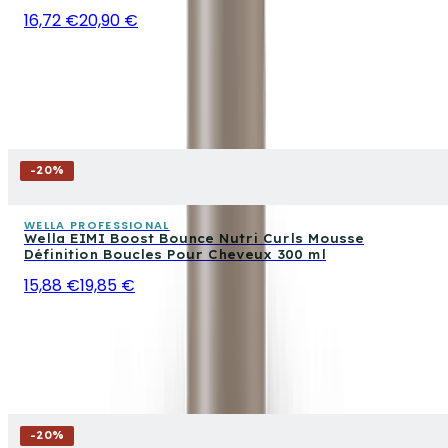
16,72 €
20,90 €
-
20
%
WELLA PROFESSIONAL
Wella EIMI Boost Bounce Nutri Curls Mousse
Définition Boucles Pour Cheveux 300 ml
15,88 €
19,85 €
-
20
%