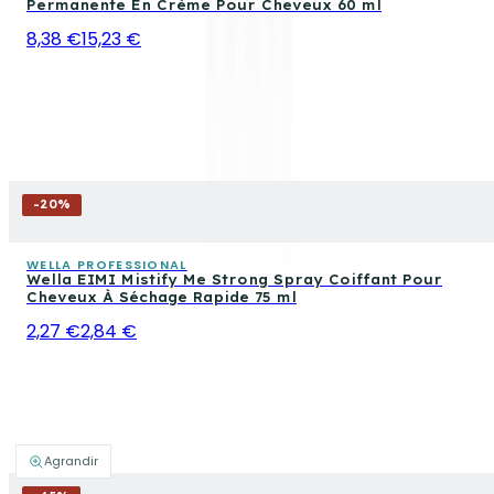
Permanente En Crème Pour Cheveux 60 ml
8,38 €
15,23 €
-
20
%
WELLA PROFESSIONAL
Wella EIMI Mistify Me Strong Spray Coiffant Pour
Cheveux À Séchage Rapide 75 ml
2,27 €
2,84 €
Agrandir