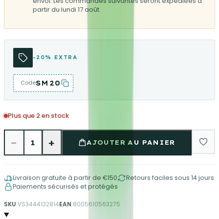
envoi. Les commandes suivantes seront expédiées à
partir du lundi 17 août.
-20% EXTRA
SM20
Code
Plus que 2 en stock
−
+
1
AJOUTER AU PANIER
Livraison gratuite à partir de €150
Retours faciles sous 14 jours
Paiements sécurisés et protégés
SKU
VS3444132814
EAN
8005610563275