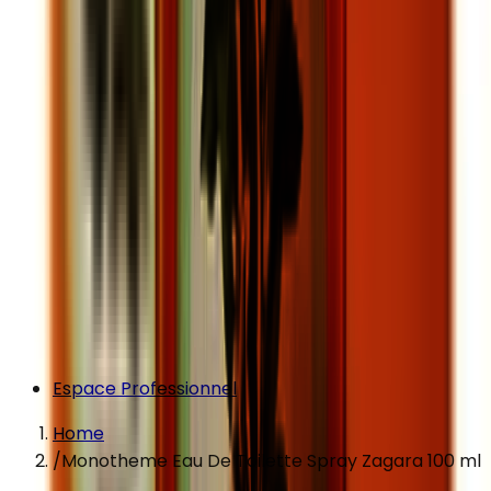
Espace Professionnel
Home
/
Monotheme Eau De Toilette Spray Zagara 100 ml