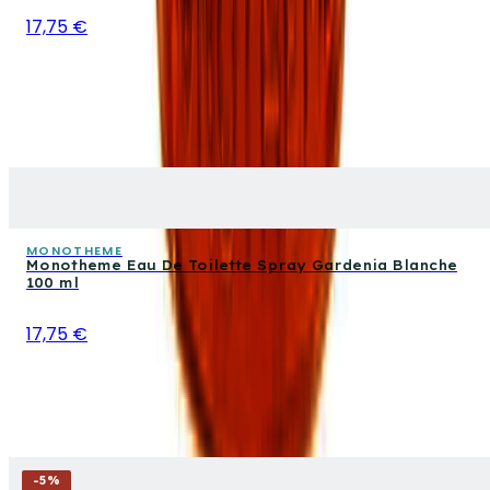
17,75 €
MONOTHEME
Monotheme Eau De Toilette Spray Gardenia Blanche
100 ml
17,75 €
-
5
%