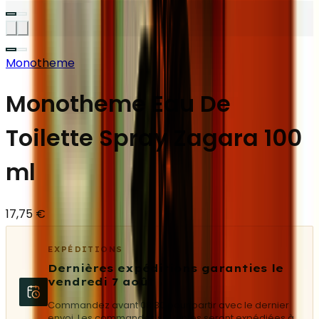
Monotheme
Monotheme Eau De
Toilette Spray Zagara 100
ml
17,75 €
EXPÉDITIONS
Dernières expéditions garanties le
vendredi 7 août
Commandez avant 08:30 pour partir avec le dernier
envoi. Les commandes suivantes seront expédiées à