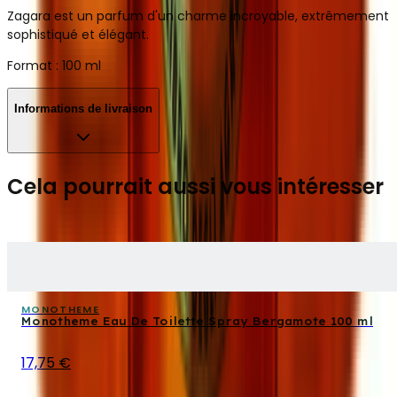
Zagara est un parfum d'un charme incroyable, extrêmement
sophistiqué et élégant.
Format : 100 ml
Informations de livraison
Cela pourrait aussi vous intéresser
MONOTHEME
Monotheme Eau De Toilette Spray Bergamote 100 ml
17,75 €