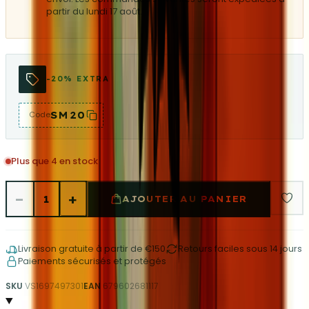
partir du lundi 17 août.
-20% EXTRA
SM20
Code
Plus que 4 en stock
−
+
1
AJOUTER AU PANIER
Livraison gratuite à partir de €150
Retours faciles sous 14 jours
Paiements sécurisés et protégés
SKU
VS1697497301
EAN
679602681117