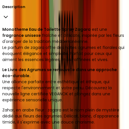
Description
Monotheme Eau de Toilette Spray Zagara
est une
fragrance unisexe
fraîche et délicate, inspirée par les fleurs
d'oranger de la tradition méditerranéenne.
Le parfum de zagara offre des notes agrumes et florales qui
évoquent élégance et simplicité. Parfait pour ceux qui
aiment les essences légères, mais raffinées et vives.
Le Livre des Agrumes se renouvelle dans une approche
éco-durable.
Une alliance parfaite entre esthétique et éthique, qui
respecte l'environnement et votre peau. Découvrez la
nouvelle ligne certifiée VEGANOK et plongez dans une
expérience sensorielle unique.
Zahar, en arabe fleur : zagara est le nom plein de mystère
dédié aux fleurs des agrumes. Délicat, blanc, d'apparence
timide, il s'exprime avec une douce charisme.