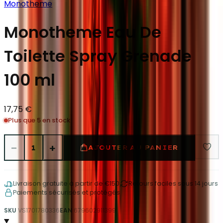
Monotheme
Monotheme Eau De
Toilette Spray Grenade
100 ml
17,75 €
Plus que 5 en stock
−
+
1
AJOUTER AU PANIER
Livraison gratuite à partir de €150
Retours faciles sous 14 jours
Paiements sécurisés et protégés
SKU
VS1701780336
EAN
679602911399