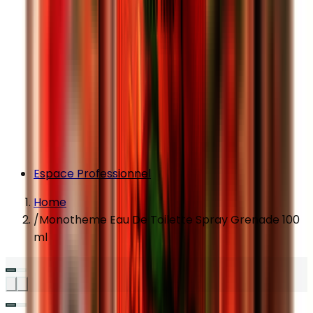
Espace Professionnel
Home
/
Monotheme Eau De Toilette Spray Grenade 100
ml