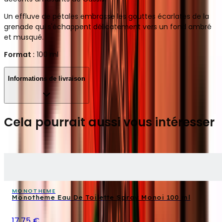
Un effluve de pétales embrasse les gouttes écarlates de la
grenade qui s'échappent délicatement vers un fond ambré
et musqué.
Format :
100 ml
Informations de livraison
Cela pourrait aussi vous intéresser
MONOTHEME
Monotheme Eau De Toilette Spray Monoi 100 ml
17,75 €