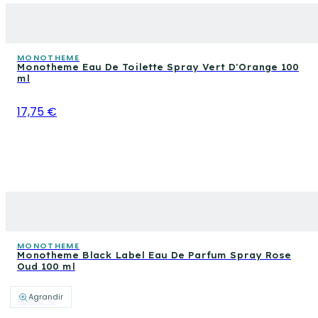
MONOTHEME
Monotheme Eau De Toilette Spray Vert D'Orange 100
ml
17,75 €
MONOTHEME
Monotheme Black Label Eau De Parfum Spray Rose
Oud 100 ml
Agrandir
18,80 €