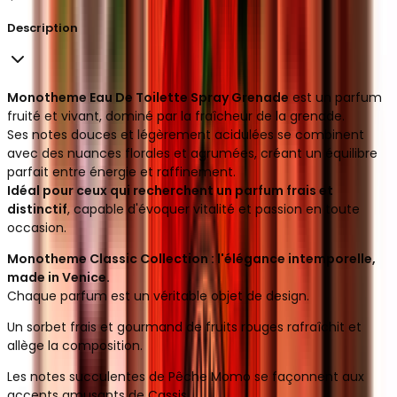
Description
Monotheme Eau De Toilette Spray Grenade
est un parfum
fruité et vivant, dominé par la fraîcheur de la grenade.
Ses notes douces et légèrement acidulées se combinent
avec des nuances florales et agrumées, créant un équilibre
parfait entre énergie et raffinement.
Idéal pour ceux qui recherchent un parfum frais et
distinctif
, capable d'évoquer vitalité et passion en toute
occasion.
Monotheme Classic Collection : l'élégance intemporelle,
made in Venice.
Chaque parfum est un véritable objet de design.
Un sorbet frais et gourmand de fruits rouges rafraîchit et
allège la composition.
Les notes succulentes de Pêche Momo se façonnent aux
accents amusants de Cassis.