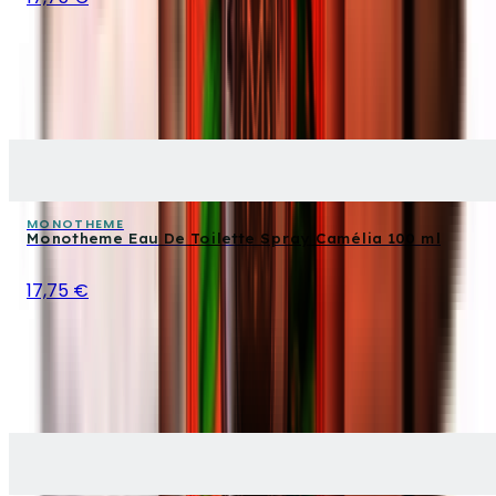
MONOTHEME
Monotheme Eau De Toilette Spray Camélia 100 ml
17,75 €