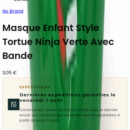
No Brand
Masque Enfant Style
Tortue Ninja Verte Avec
Bande
3,05 €
EXPÉDITIONS
Dernières expéditions garanties le
vendredi 7 août
Commandez avant 08:30 pour partir avec le dernier
envoi. Les commandes suivantes seront expédiées à
partir du lundi 17 août.