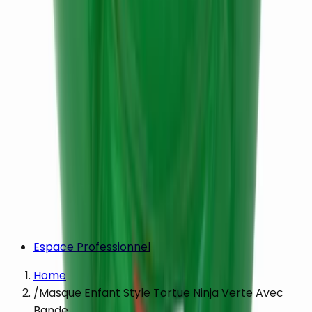
Espace Professionnel
Home
/
Masque Enfant Style Tortue Ninja Verte Avec
Bande