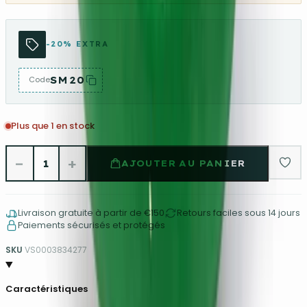
-20% EXTRA
SM20
Code
Plus que 1 en stock
−
+
1
AJOUTER AU PANIER
Livraison gratuite à partir de €150
Retours faciles sous 14 jours
Paiements sécurisés et protégés
SKU
VS0003834277
Caractéristiques