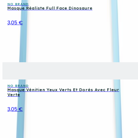
NO BRAND
Masque Réaliste Full Face Dinosaure
3,05 €
NO BRAND
Masque Vénitien Yeux Verts Et Dorés Avec Fleur
Verte
3,05 €