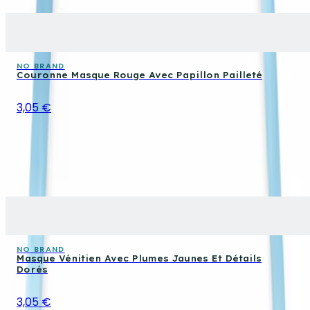
NO BRAND
Couronne Masque Rouge Avec Papillon Pailleté
3,05 €
NO BRAND
Masque Vénitien Avec Plumes Jaunes Et Détails
Dorés
3,05 €