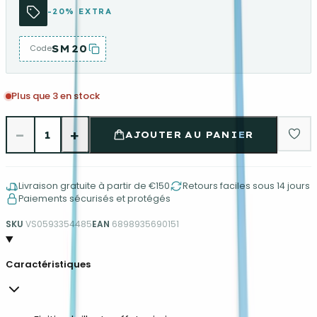
-20% EXTRA
SM20
Code
Plus que 3 en stock
−
+
1
AJOUTER AU PANIER
Livraison gratuite à partir de €150
Retours faciles sous 14 jours
Paiements sécurisés et protégés
SKU
VS0593354485
EAN
6898935690151
Caractéristiques